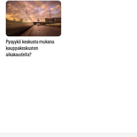
Lähitaikuutta
Pysyykö keskusta mukana
So
ravintolapöydässä esittävä
kauppakeskusten
ve
taikuri saattaa saada hymyn,
aikakaudella?
lie
oluen tai lähtöpassit
näi
ho
Ins