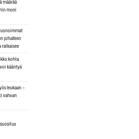
kä määrää
ihin moni
 huonoimmat
en pihalleen
a ratkaisee
ikko kohta
 voi kääntyä
myös leukaan –
ti vahvan
osuositus
n