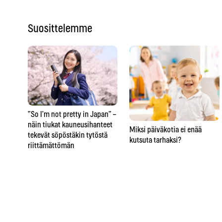
Suosittelemme
”So I’m not pretty in Japan” –
näin tiukat kauneusihanteet
Miksi päiväkotia ei enää
tekevät söpöstäkin tytöstä
kutsuta tarhaksi?
riittämättömän