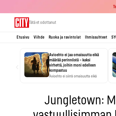
T
Skip
Tätä et odottanut
to
content
Etusivu
Viihde
Ruoka ja ravintolat
Ihmissuhteet
SY
Avioehto ei jaa omaisuutta eikä
määrää perinnöstä – kaksi
‹
virhettä, joihin moni edelleen
kompastuu
Avioehto ei siirrä omaisuutta eikä
ratkaise perintöasioita.
Jungletown: M
vastuullisimman