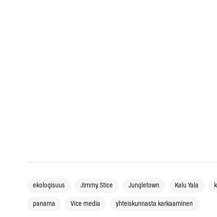
ekologisuus
Jimmy Stice
Jungletown
Kalu Yala
panama
Vice media
yhteiskunnasta karkaaminen