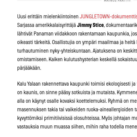
Uusi erittäin mielenkiintoinen
JUNGLETOWN-dokumenttis
Sarjassa amerikkalaisyrittäjä
Jimmy Stice
, dokumentaari
lähtivät Panaman viidakkoon rakentamaan kaupunkia, jossa
oikeasti tärkeitä. Osallistujia on ympäri maailmaa ja heit
turhautuminen nyky-yhteiskuntaan. Ajatuksena on keski
omistamiseen. Kaiken kulutushysterian keskellä sokaistuu s
pärjääkään.
Kalu Yalaan rakennettava kaupunki toimisi ekologisesti ja t
on kaunis, on sinne pääsy sotkuista ja mutaista. Kymmene
alla on käynyt osalle kovaksi koettelemuksi. Ryhmä on men
masennuksen takia tai vaikeiden ruoka-aineallergioiden ta
kyvyttömiksi primitiivisissä olosuhteissa. Myös johtajan m
vastauksia muun muassa siihen, mihin raha todella mene