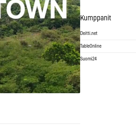
Kumppanit
Deitti.net
TableOnline
Suomi24