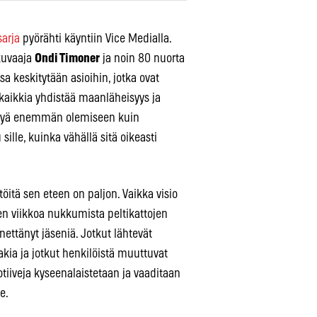
arja
pyörähti käyntiin Vice Medialla.
kuvaaja
Ondi Timoner
ja noin 80 nuorta
 keskitytään asioihin, jotka ovat
ä kaikkia yhdistää maanläheisyys ja
ttyä enemmän olemiseen kuin
ille, kuinka vähällä sitä oikeasti
öitä sen eteen on paljon. Vaikka visio
n viikkoa nukkumista peltikattojen
ettänyt jäseniä. Jotkut lähtevät
kia ja jotkut henkilöistä muuttuvat
otiiveja kyseenalaistetaan ja vaaditaan
e.