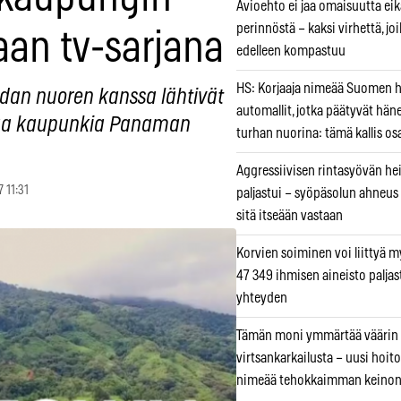
Avioehto ei jaa omaisuutta ei
perinnöstä – kaksi virhettä, jo
aan tv-sarjana
edelleen kompastuu
HS: Korjaaja nimeää Suomen
adan nuoren kanssa lähtivät
automallit, jotka päätyvät hän
aa kaupunkia Panaman
turhan nuorina: tämä kallis os
Aggressiivisen rintasyövän he
7 11:31
paljastui – syöpäsolun ahneus
sitä itseään vastaan
Korvien soiminen voi liittyä 
47 349 ihmisen aineisto paljas
yhteyden
Tämän moni ymmärtää väärin
virtsankarkailusta – uusi hoit
nimeää tehokkaimman keino