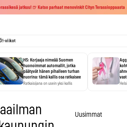
erassikesä jatkuu! 🍺 Katso parhaat menovinkit Cityn Terassioppaasta
Ö!-viikot
HS: Korjaaja nimeää Suomen
Aggr
huonoimmat automallit, jotka
koht
päätyvät hänen pihalleen turhan
ahne
nuorina: tämä kallis osa ratkaisee
vas
Ratkaisijana on usein yksi kallis
Hels
komponentti.
MYC-
hida
aailman
Uusimmat
 kaupungin