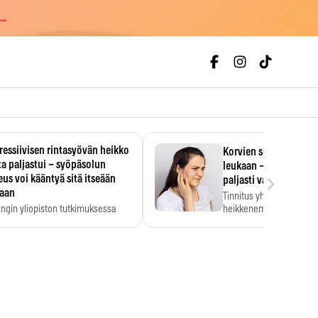
 →
essiivisen rintasyövän heikko
Korvien soiminen voi 
a paljastui – syöpäsolun
leukaan – 47 349 ihmi
›
us voi kääntyä sitä itseään
paljasti vahvan yhtey
taan
Tinnitus yhdistetään ku
ingin yliopiston tutkimuksessa
heikkenemiseen. Meta-a
aktiivisen rintasyövän kasvu
kertoo, että myös…
stui.