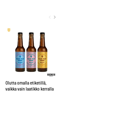
‹
›
City sai oman nimikko-oluen
”Be
Bruuverin Social Brewing
pr
Labissa
aj
Olutta omalla etiketillä,
su
vaikka vain laatikko kerralla
te
hu