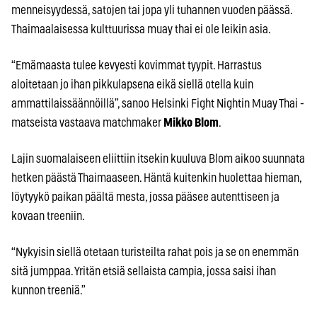
menneisyydessä, satojen tai jopa yli tuhannen vuoden päässä.
Thaimaalaisessa kulttuurissa muay thai ei ole leikin asia.
“Emämaasta tulee kevyesti kovimmat tyypit. Harrastus
aloitetaan jo ihan pikkulapsena eikä siellä otella kuin
ammattilaissäännöillä”, sanoo Helsinki Fight Nightin Muay Thai -
matseista vastaava matchmaker
Mikko Blom
.
Lajin suomalaiseen eliittiin itsekin kuuluva Blom aikoo suunnata
hetken päästä Thaimaaseen. Häntä kuitenkin huolettaa hieman,
löytyykö paikan päältä mesta, jossa pääsee autenttiseen ja
kovaan treeniin.
“Nykyisin siellä otetaan turisteilta rahat pois ja se on enemmän
sitä jumppaa. Yritän etsiä sellaista campia, jossa saisi ihan
kunnon treeniä.”