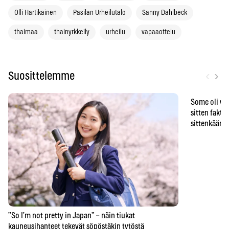
Olli Hartikainen
Pasilan Urheilutalo
Sanny Dahlbeck
thaimaa
thainyrkkeily
urheilu
vapaaottelu
‹
›
Suosittelemme
Some oli vä
sitten faktat
sittenkään o
”So I’m not pretty in Japan” – näin tiukat
kauneusihanteet tekevät söpöstäkin tytöstä