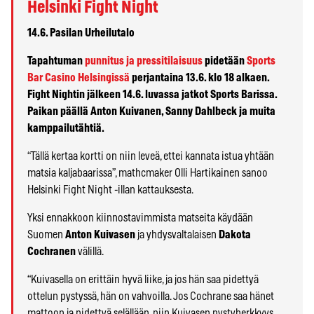
Helsinki Fight Night
14.6. Pasilan Urheilutalo​
Tapahtuman
punnitus ja pressitilaisuus
pidetään
Sports
Bar Casino Helsingissä
perjantaina 13.6. klo 18 alkaen.
Fight Nightin jälkeen 14.6. luvassa jatkot Sports Barissa.
Paikan päällä Anton Kuivanen, Sanny Dahlbeck ja muita
kamppailutähtiä.
“Tällä kertaa kortti on niin leveä, ettei kannata istua yhtään
matsia kaljabaarissa”, mathcmaker Olli Hartikainen sanoo
Helsinki Fight Night -illan kattauksesta.
Yksi ennakkoon kiinnostavimmista matseita käydään
Suomen
Anton Kuivasen
ja yhdysvaltalaisen
Dakota
Cochranen
välillä.
“Kuivasella on erittäin hyvä liike, ja jos hän saa pidettyä
ottelun pystyssä, hän on vahvoilla. Jos Cochrane saa hänet
mattoon ja pidettyä selällään, niin Kuivasen pystyherkkyys