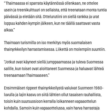
“Thaimaassa ei sparrata käytännössä ollenkaan, ne ottelee
usein ja treenikulttuuri on sellaista, että treenataan monta tuntia
päivässä ja eletään sitä. Ottelurutiini on siellä rankka ja urat
loppuu kahden kympin jälkeen, kun ne täällä saattavat vasta
alkaa.”
Thaimaan turismilla on iso merkitys myös suomalaisen
thainyrkkeilyn harrastamisessa. Liikettä on molempiin suuntiin.
“Jotkut ovat käyneet siellä jumppaamassa ja tuleva Suomessa
salille, kun toiset ovat aloittaneet Suomessa ja haluavat lähteä
treenaamaan Thaimaaseen.”
Ensimmäiset rippeet thainyrkkeilystä valuivat Suomeen 1980-
luvulla ja lajin kasvu on siitä lähtien ollut tasaisen rauhallista,
toisin kuin suursuosioon kerralla loikanneen vapaaottelun
kohdalla. Samoin kuin vapaaottelussa, vain harva harrastaja