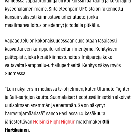
vaiheessa vapaaotteluliiga oli konkurssin partaalla ja koko lajilla
kyseenalainen maine. Siitä eteenpäin UFC:stä on rakennettu
kansainvälisesti kiinnostava urheilutuote, jonka
maailmanvalloitus on edennyt jo todella pitkälle.
Vapaaottelu on kokonaisuudessaan suosiotaan tasaisesti
kasvattaneen kamppailu-urheilun ilmentymä. Kehityksen
päätepiste, joka kerää kiinnostuneita silmäpareja koko
valtavalta kamppailu-urheiluperheeltä. Kehitys näkyy myös
Suomessa.
“Laji näkyi ensin mediassa tv-ohjelmien, kuten Ultimate Fighter
ja Sali-sarjojen kautta. Suomalaiset tiedotusvälineetkin alkoivat
uutisoimaan enemmän ja enemmän. Se on näkynyt
harrastajamäärissä”, sanoo Pasilassa 14. kesäkuuta
järjestettävän
Helsinki Fight Nightin
matchmaker
Olli
Hartikainen
.