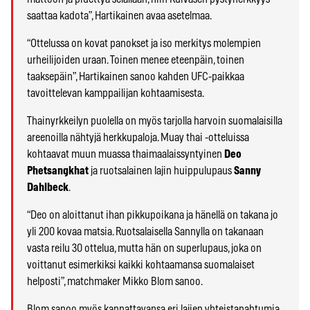
saattaa kadota”, Hartikainen avaa asetelmaa.
“Ottelussa on kovat panokset ja iso merkitys molempien
urheilijoiden uraan. Toinen menee eteenpäin, toinen
taaksepäin”, Hartikainen sanoo kahden UFC-paikkaa
tavoittelevan kamppailijan kohtaamisesta.
Thainyrkkeilyn puolella on myös tarjolla harvoin suomalaisilla
areenoilla nähtyjä herkkupaloja. Muay thai -otteluissa
kohtaavat muun muassa thaimaalaissyntyinen
Deo
Phetsangkhat
ja ruotsalainen lajin huippulupaus
Sanny
Dahlbeck
.
“Deo on aloittanut ihan pikkupoikana ja hänellä on takana jo
yli 200 kovaa matsia. Ruotsalaisella Sannylla on takanaan
vasta reilu 30 ottelua, mutta hän on superlupaus, joka on
voittanut esimerkiksi kaikki kohtaamansa suomalaiset
helposti”, matchmaker Mikko Blom sanoo.
Blom sanoo myös kannattavansa eri lajien yhteistapahtumia.