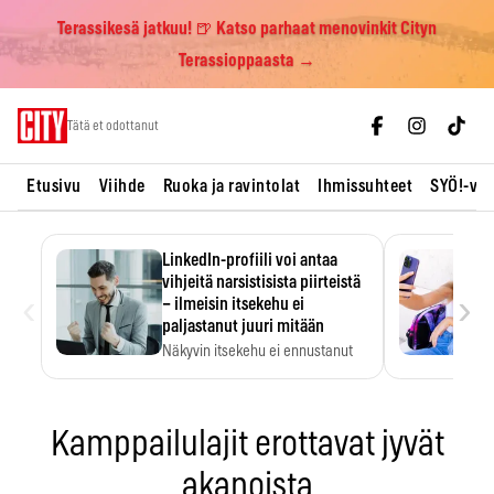
Terassikesä jatkuu! 🍺 Katso parhaat menovinkit Cityn
Terassioppaasta →
Skip
Tätä et odottanut
to
content
Etusivu
Viihde
Ruoka ja ravintolat
Ihmissuhteet
SYÖ!-vii
LinkedIn-profiili voi antaa
vihjeitä narsistisista piirteistä
‹
›
– ilmeisin itsekehu ei
paljastanut juuri mitään
Näkyvin itsekehu ei ennustanut
narsistisia piirteitä.
Kamppailulajit erottavat jyvät
akanoista