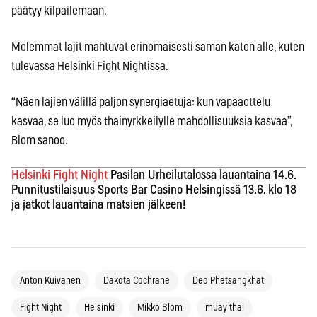
päätyy kilpailemaan.
Molemmat lajit mahtuvat erinomaisesti saman katon alle, kuten
tulevassa Helsinki Fight Nightissa.
“Näen lajien välillä paljon synergiaetuja: kun vapaaottelu
kasvaa, se luo myös thainyrkkeilylle mahdollisuuksia kasvaa”,
Blom sanoo.
Helsinki Fight Night
Pasilan Urheilutalossa lauantaina 14.6.
Punnitustilaisuus Sports Bar Casino Helsingissä 13.6. klo 18
ja jatkot lauantaina matsien jälkeen!
Anton Kuivanen
Dakota Cochrane
Deo Phetsangkhat
Fight Night
Helsinki
Mikko Blom
muay thai