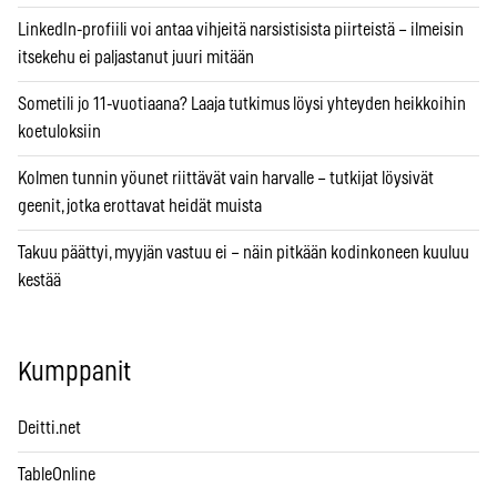
LinkedIn-profiili voi antaa vihjeitä narsistisista piirteistä – ilmeisin
itsekehu ei paljastanut juuri mitään
Sometili jo 11-vuotiaana? Laaja tutkimus löysi yhteyden heikkoihin
koetuloksiin
Kolmen tunnin yöunet riittävät vain harvalle – tutkijat löysivät
geenit, jotka erottavat heidät muista
Takuu päättyi, myyjän vastuu ei – näin pitkään kodinkoneen kuuluu
kestää
Kumppanit
Deitti.net
TableOnline