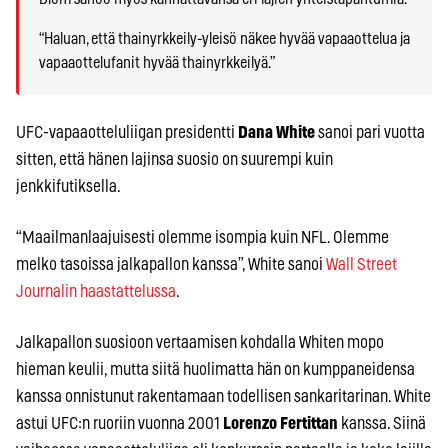
“Haluan, että thainyrkkeily-yleisö näkee hyvää vapaaottelua ja
vapaaottelufanit hyvää thainyrkkeilyä.”
UFC-vapaaotteluliigan presidentti
Dana White
sanoi pari vuotta
sitten, että hänen lajinsa suosio on suurempi kuin
jenkkifutiksella.
“Maailmanlaajuisesti olemme isompia kuin NFL. Olemme
melko tasoissa jalkapallon kanssa”, White sanoi
Wall Street
Journalin haastattelussa
.
Jalkapallon suosioon vertaamisen kohdalla Whiten mopo
hieman keulii, mutta siitä huolimatta hän on kumppaneidensa
kanssa onnistunut rakentamaan todellisen sankaritarinan. White
astui UFC:n ruoriin vuonna 2001
Lorenzo Fertittan
kanssa. Siinä