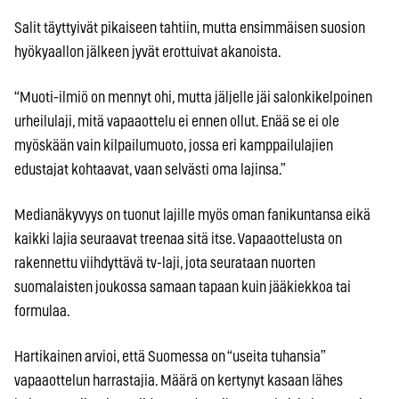
Salit täyttyivät pikaiseen tahtiin, mutta ensimmäisen suosion
hyökyaallon jälkeen jyvät erottuivat akanoista.
“Muoti-ilmiö on mennyt ohi, mutta jäljelle jäi salonkikelpoinen
urheilulaji, mitä vapaaottelu ei ennen ollut. Enää se ei ole
myöskään vain kilpailumuoto, jossa eri kamppailulajien
edustajat kohtaavat, vaan selvästi oma lajinsa.”
Medianäkyvyys on tuonut lajille myös oman fanikuntansa eikä
kaikki lajia seuraavat treenaa sitä itse. Vapaaottelusta on
rakennettu viihdyttävä tv-laji, jota seurataan nuorten
suomalaisten joukossa samaan tapaan kuin jääkiekkoa tai
formulaa.
Hartikainen arvioi, että Suomessa on “useita tuhansia”
vapaaottelun harrastajia. Määrä on kertynyt kasaan lähes