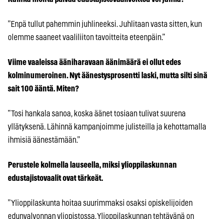
”Enpä tullut pahemmin juhlineeksi. Juhlitaan vasta sitten, kun
olemme saaneet vaaliliiton tavoitteita eteenpäin.”
Viime vaaleissa ääniharavaan äänimäärä ei ollut edes
kolminumeroinen. Nyt äänestysprosentti laski, mutta silti sinä
sait 100 ääntä. Miten?
”Tosi hankala sanoa, koska äänet tosiaan tulivat suurena
yllätyksenä. Lähinnä kampanjoimme julisteilla ja kehottamalla
ihmisiä äänestämään.”
Perustele kolmella lauseella, miksi ylioppilaskunnan
edustajistovaalit ovat tärkeät.
”Ylioppilaskunta hoitaa suurimmaksi osaksi opiskelijoiden
edunvalvonnan yliopistossa. Ylioppilaskunnan tehtävänä on