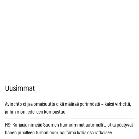
Uusimmat
Avioehto ei jaa omaisuutta eikä määrää perinnöstä – kaksi virhettä,
joihin moni edelleen kompastuu
HS: Korjaaja nimeää Suomen huonoimmat automallit, jotka päätyvät
hänen pihalleen turhan nuorina: tämä kallis osa ratkaisee