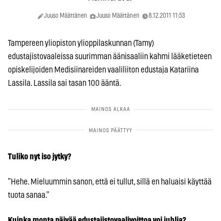
Juuso Määttänen
Juuso Määttänen
8.12.2011 11:53
Tampereen yliopiston ylioppilaskunnan (Tamy)
edustajistovaaleissa suurimman äänisaaliin kahmi lääketieteen
opiskelijoiden Medisiinareiden vaaliliiton edustaja Katariina
Lassila. Lassila sai tasan 100 ääntä.
Tuliko nyt iso jytky?
”Hehe. Mieluummin sanon, että ei tullut, sillä en haluaisi käyttää
tuota sanaa.”
Kuinka monta päivää edustajistovaalivoittoa voi juhlia?