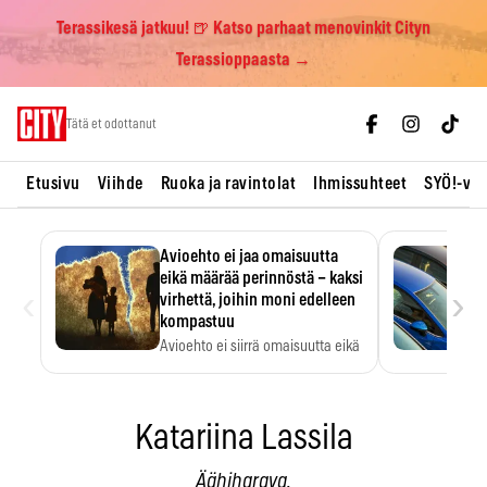
Terassikesä jatkuu! 🍺 Katso parhaat menovinkit Cityn
Terassioppaasta →
Skip
Tätä et odottanut
to
content
Etusivu
Viihde
Ruoka ja ravintolat
Ihmissuhteet
SYÖ!-vii
Avioehto ei jaa omaisuutta
eikä määrää perinnöstä – kaksi
‹
›
virhettä, joihin moni edelleen
kompastuu
Avioehto ei siirrä omaisuutta eikä
ratkaise perintöasioita.
Katariina Lassila
Äähiharava.