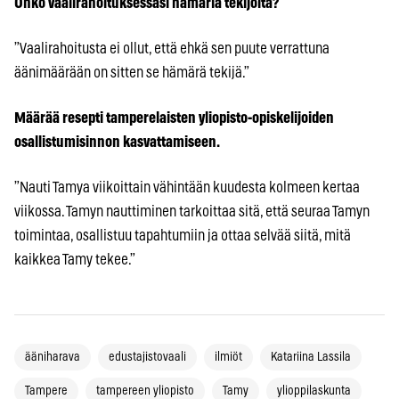
Onko vaalirahoituksessasi hämäriä tekijöitä?
”Vaalirahoitusta ei ollut, että ehkä sen puute verrattuna
äänimäärään on sitten se hämärä tekijä.”
Määrää resepti tamperelaisten yliopisto-opiskelijoiden
osallistumisinnon kasvattamiseen.
”Nauti Tamya viikoittain vähintään kuudesta kolmeen kertaa
viikossa. Tamyn nauttiminen tarkoittaa sitä, että seuraa Tamyn
toimintaa, osallistuu tapahtumiin ja ottaa selvää siitä, mitä
kaikkea Tamy tekee.”
ääniharava
edustajistovaali
ilmiöt
Katariina Lassila
Tampere
tampereen yliopisto
Tamy
ylioppilaskunta