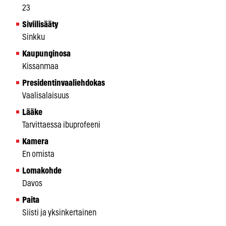
23
Siviilisääty
Sinkku
Kaupunginosa
Kissanmaa
Presidentinvaaliehdokas
Vaalisalaisuus
Lääke
Tarvittaessa ibuprofeeni
Kamera
En omista
Lomakohde
Davos
Paita
Siisti ja yksinkertainen