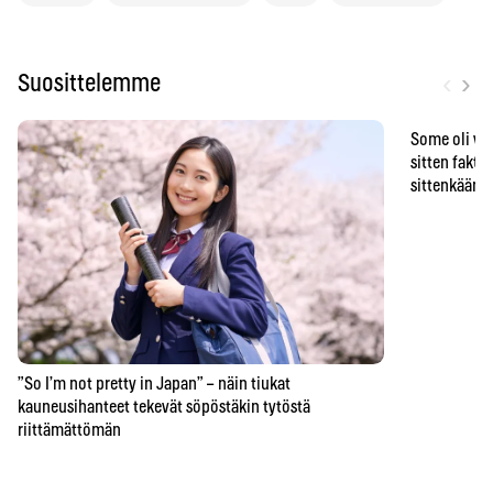
‹
›
Suosittelemme
Some oli vä
sitten faktat
sittenkään o
”So I’m not pretty in Japan” – näin tiukat
kauneusihanteet tekevät söpöstäkin tytöstä
riittämättömän