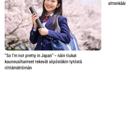
sittenkään o
”So I’m not pretty in Japan” – näin tiukat
kauneusihanteet tekevät söpöstäkin tytöstä
riittämättömän