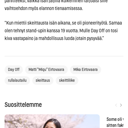
pahitteeksi, vaikka isän jäljillä kulkeminen tarjoaisi sille
vaihtoehdon myös elannon tienaamisessa.
“Kun miettii skeittausta isän aikana, se oli pioneerityötä. Samaa
olen tehnyt stand-upin kanssa 19 vuotta. Mulle Day Off on tosi
kiva vastapaino ja mahdollisuus luoda jotain pysyvää.”
Day Off
Matti "Miqu" Eirtovaara
Mika Eirtovaara
rullalautailu
skeittaus
skeittiliike
‹
›
Suosittelemme
Some oli vä
sitten faktat