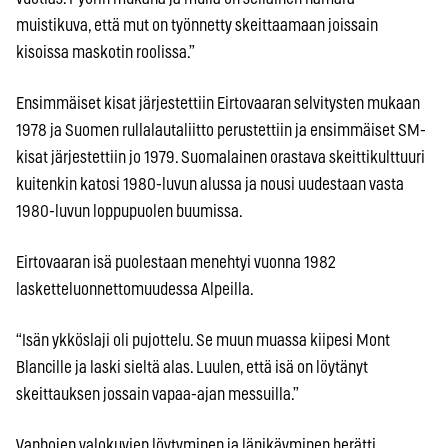
muistikuva, että mut on työnnetty skeittaamaan joissain
kisoissa maskotin roolissa.”
Ensimmäiset kisat järjestettiin Eirtovaaran selvitysten mukaan
1978 ja Suomen rullalautaliitto perustettiin ja ensimmäiset SM-
kisat järjestettiin jo 1979. Suomalainen orastava skeittikulttuuri
kuitenkin katosi 1980-luvun alussa ja nousi uudestaan vasta
1980-luvun loppupuolen buumissa.
Eirtovaaran isä puolestaan menehtyi vuonna 1982
lasketteluonnettomuudessa Alpeilla.
“Isän ykköslaji oli pujottelu. Se muun muassa kiipesi Mont
Blancille ja laski sieltä alas. Luulen, että isä on löytänyt
skeittauksen jossain vapaa-ajan messuilla.”
Vanhojen valokuvien löytyminen ja läpikäyminen herätti