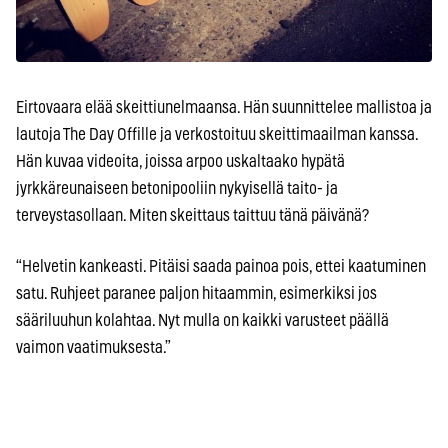
Eirtovaara elää skeittiunelmaansa. Hän suunnittelee mallistoa ja
lautoja The Day Offille ja verkostoituu skeittimaailman kanssa.
Hän kuvaa videoita, joissa arpoo uskaltaako hypätä
jyrkkäreunaiseen betonipooliin nykyisellä taito- ja
terveystasollaan. Miten skeittaus taittuu tänä päivänä?
“Helvetin kankeasti. Pitäisi saada painoa pois, ettei kaatuminen
satu. Ruhjeet paranee paljon hitaammin, esimerkiksi jos
sääriluuhun kolahtaa. Nyt mulla on kaikki varusteet päällä
vaimon vaatimuksesta.”