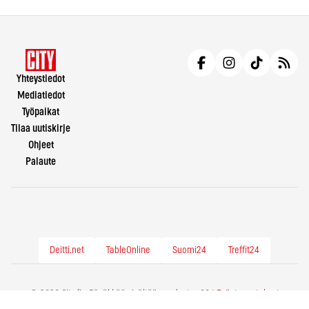
Yhteystiedot
Mediatiedot
Työpaikat
Tilaa uutiskirje
Ohjeet
Palaute
Deitti.net
TableOnline
Suomi24
Treffit24
© 2026 City.fi - Räväkkää sisältöä vuodesta -86 |
Evästeasetukset