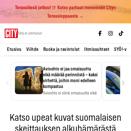
Terassikesä jatkuu! 🍺 Katso parhaat menovinkit Cityn
Terassioppaasta →
Skip
Tätä et odottanut
to
content
Etusivu
Viihde
Ruoka ja ravintolat
Ihmissuhteet
SYÖ!-vii
Avioehto ei jaa omaisuutta
eikä määrää perinnöstä – kaksi
‹
›
virhettä, joihin moni edelleen
kompastuu
Avioehto ei siirrä omaisuutta eikä
ratkaise perintöasioita.
Katso upeat kuvat suomalaisen
skeittauksen alkuhämärästä