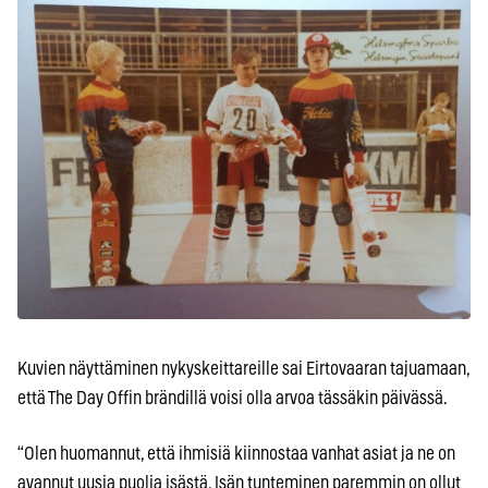
Kuvien näyttäminen nykyskeittareille sai Eirtovaaran tajuamaan,
että The Day Offin brändillä voisi olla arvoa tässäkin päivässä.
“Olen huomannut, että ihmisiä kiinnostaa vanhat asiat ja ne on
avannut uusia puolia isästä. Isän tunteminen paremmin on ollut