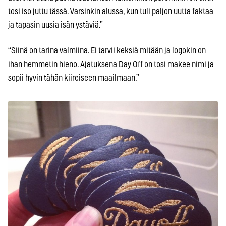
tosi iso juttu tässä. Varsinkin alussa, kun tuli paljon uutta faktaa
ja tapasin uusia isän ystäviä.”
“Siinä on tarina valmiina. Ei tarvii keksiä mitään ja logokin on
ihan hemmetin hieno. Ajatuksena Day Off on tosi makee nimi ja
sopii hyvin tähän kiireiseen maailmaan.”