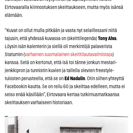
Eirtovaaralla kiinnostuksen skeittaukseen, mutta myös isänsä
elämään.
“Kuvat on ollut mulla pitkään ja vasta nyt selaillessani niitä
tajusin, että yhdessä kuvassa on (skeittilegenda)
Tony Alva
.
Löysin isän kalenterin ja siellä oli merkintöjä palaverista
Statumin (
varhainen suomalainen skeittilautavalmistaja
)
kanssa. Setä on kertonut, että isä toi tänne jonkun mestari-
jenkkipron ja tunnistin kuvien ja tallella olevien freestyle-
tulosten perusteella, että se on
Ed Nadalin
. Otin siihen yhteyttä
Facebookin kautta. Se on reilu 60 ja skeittaa edelleen, mutta ei
seiso enää käsillään”, Eirtovaara kertaa tutkimusmatkaansa
skeittauksen varhaiseen historiaan.