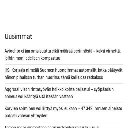
Uusimmat
Avioehto ei jaa omaisuutta eikä määrää perinnöstä – kaksi virhettä,
joihin moni edelleen kompastuu
HS: Korjaaja nimeää Suomen huonoimmat automallit, jotka päätyvät
hänen pihalleen turhan nuorina: tämä kallis osa ratkaisee
Aggressiivisen rintasyövän heikko kohta paljastui – syöpäsolun
ahneus voi kääntyä sitä itseään vastaan
Korvien soiminen voi liittyä myös leukaan – 47 349 ihmisen aineisto
paljasti vahvan yhteyden
Tämän moni ymmärtää väärin virtsankarkailusta – uusi