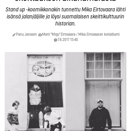
Stand up -koomikkonakin tunnettu Mika Eirtovaara lähti
isänsä jalanjäljille ja löysi suomalaisen skeittikulttuurin
historian.
Panu Jansson
Matti "Miqu" Eirtovaara / Mika Eirtovaaran kotialbumi
7.6.2017 15:40