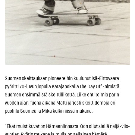
Suomen skeittauksen pioneereihin kuulunut isä-Eirtovaara
pyöritti 70-luvun lopulla Katajanokalla The Day Off -nimistä
Suomen ensimmäistä skeittiliikettä. Liike ehti toimia parin
vuoden ajan. Tuona aikana Matti järjesti skeittidemoja eri
puolilla Suomea ja Mika kulki niissä mukana.
“Ekat muistikuvat on Hämeenlinnasta. Oon ollut siellä neljä-viis-
vuotias. Pyörin mukana ja mulla on sellainen hämärä