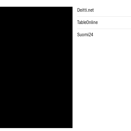
Deitti.net
TableOnline
Suomi24