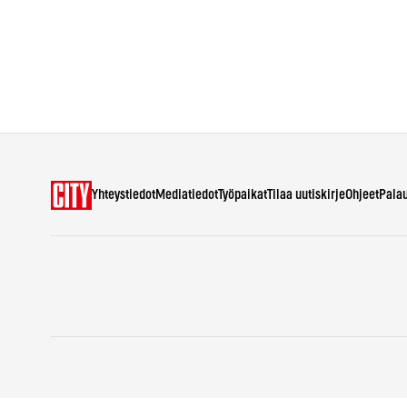
Yhteystiedot
Mediatiedot
Työpaikat
Tilaa uutiskirje
Ohjeet
Pala