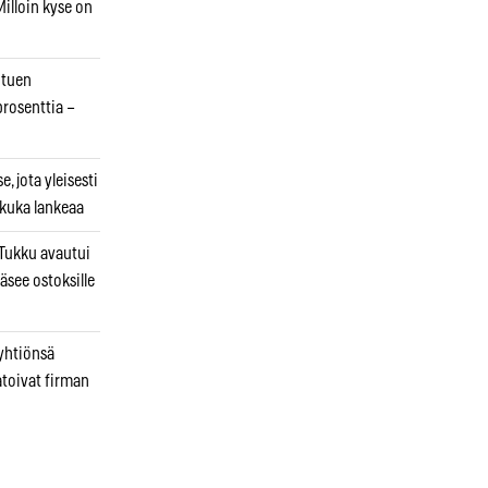
illoin kyse on
otuen
prosenttia –
, jota yleisesti
 kuka lankeaa
ukku avautui
äsee ostoksille
 yhtiönsä
atoivat firman