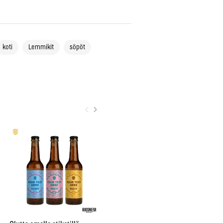
koti
Lemmikit
söpöt
‹
›
City sai oman nimikko-oluen
”Be
Bruuverin Social Brewing
pr
Labissa
aj