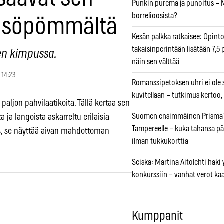
Punkin purema ja punoitus – M
borrelioosista?
ä söpömmältä
Kesän palkka ratkaisee: Opint
takaisinperintään lisätään 7,5 
en kimpussa.
näin sen välttää
 14:23
Romanssipetoksen uhri ei ole se
kuvitellaan – tutkimus kertoo,
paljon pahvilaatikoita. Tällä kertaa sen
Suomen ensimmäinen PrismaT
 ja langoista askarreltu erilaisia
Tampereelle – kuka tahansa pä
os, se näyttää aivan mahdottoman
ilman tukkukorttia
Seiska: Martina Aitolehti haki
konkurssiin – vanhat verot ka
Kumppanit