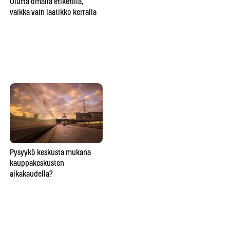
Olutta omalla etiketillä,
su
vaikka vain laatikko kerralla
te
hu
Lähitaikuutta
Pysyykö keskusta mukana
So
ravintolapöydässä esittävä
kauppakeskusten
ve
taikuri saattaa saada hymyn,
aikakaudella?
lie
oluen tai lähtöpassit
näi
ho
Ins