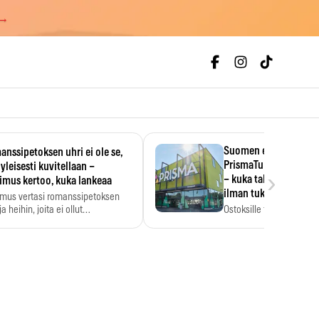
 →
Suomen ensimmäine
nssipetoksen uhri ei ole se,
PrismaTukku avautui 
 yleisesti kuvitellaan –
›
– kuka tahansa pääsee
imus kertoo, kuka lankeaa
ilman tukkukorttia
imus vertasi romanssipetoksen
a heihin, joita ei ollut…
Ostoksille tarvitse tukku
yksikköhinta kannattaa t