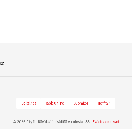
ute
Deitti.net
TableOnline
Suomi24
Treffit24
© 2026 City.fi - Räväkkää sisältöä vuodesta -86 |
Evästeasetukset