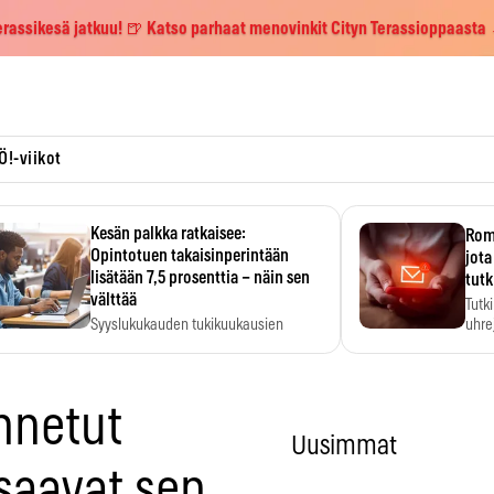
erassikesä jatkuu! 🍺 Katso parhaat menovinkit Cityn Terassioppaasta
Ö!-viikot
Kesän palkka ratkaisee:
Roma
Opintotuen takaisinperintään
jota
lisätään 7,5 prosenttia – näin sen
tutk
välttää
Tutk
Syyslukukauden tukikuukausien
uhrej
määrä ratkeaa sillä, mitä kesällä
ehti…
ennetut
Uusimmat
 saavat sen