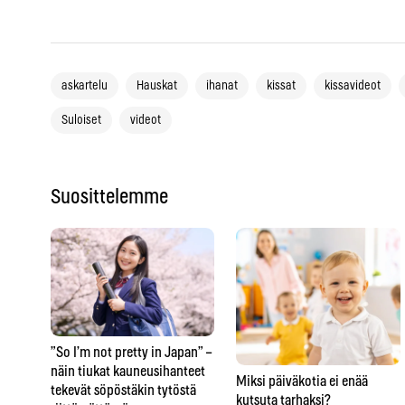
askartelu
Hauskat
ihanat
kissat
kissavideot
Suloiset
videot
Suosittelemme
”So I’m not pretty in Japan” –
näin tiukat kauneusihanteet
Miksi päiväkotia ei enää
tekevät söpöstäkin tytöstä
kutsuta tarhaksi?