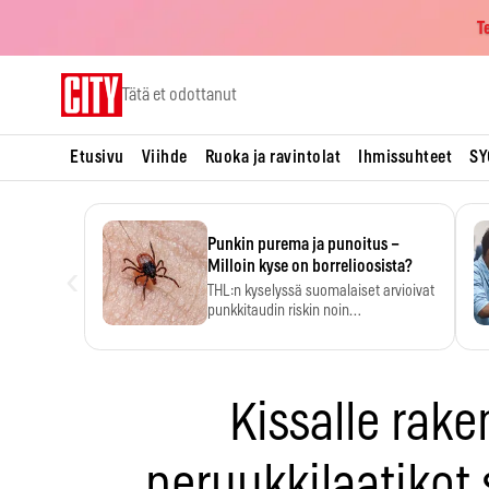
T
Skip
Tätä et odottanut
to
content
Etusivu
Viihde
Ruoka ja ravintolat
Ihmissuhteet
SY
Punkin purema ja punoitus –
‹
Milloin kyse on borrelioosista?
THL:n kyselyssä suomalaiset arvioivat
punkkitaudin riskin noin
kymmenkertaiseksi…
Kissalle rak
peruukkilaatikot