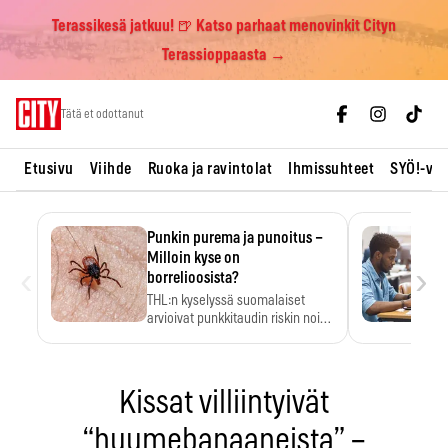
Terassikesä jatkuu! 🍺 Katso parhaat menovinkit Cityn
Terassioppaasta →
Skip
Tätä et odottanut
to
content
Etusivu
Viihde
Ruoka ja ravintolat
Ihmissuhteet
SYÖ!-vii
Punkin purema ja punoitus –
Milloin kyse on
‹
›
borrelioosista?
THL:n kyselyssä suomalaiset
arvioivat punkkitaudin riskin noin
kymmenkertaiseksi…
Kissat villiintyivät
“huumebanaaneista” –