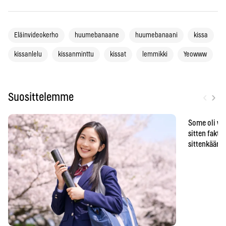
Eläinvideokerho
huumebanaane
huumebanaani
kissa
kissanlelu
kissanminttu
kissat
lemmikki
Yeowww
‹
›
Suosittelemme
Some oli vä
sitten faktat
sittenkään o