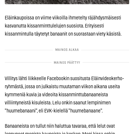
Eläinkaupoissa on viime viikoilla ihmetelty räjähdysmäisesti
kasvanutta kissanminttulelujen suosiota. Erityisesti
kissanmintulla täytetyt banaanit on suorastaan viety käsistä.
Villitys lähti liikkeelle Facebookin suositusta Eläinvideokerho-
ryhmästä, jossa on julkaistu muutaman viikon aikana useita
kymmeniä kuvia ja videoita kissanminttubanaaneista
villiintyneistä kisuleista. Lelu onkin saanut lempinimen
"huumebanaani", eli EVK-kielellä "huumebanaane".
Banaaneista on tullut niin haluttua tavaraa, että lelut ovat