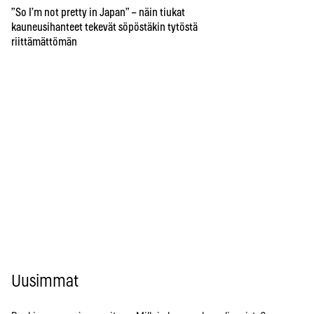
”So I’m not pretty in Japan” – näin tiukat
kauneusihanteet tekevät söpöstäkin tytöstä
riittämättömän
Uusimmat