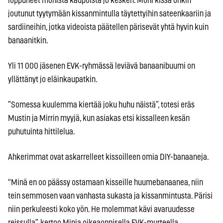
loppuneet monista kaupoista jo kesken. Moni kissa onkin
joutunut tyytymään kissanmintulla täytettyihin sateenkaariin ja
sardiineihin, jotka videoista päätellen pärisevät yhtä hyvin kuin
banaanitkin.
Yli 11 000 jäsenen EVK-ryhmässä leviävä banaanibuumi on
yllättänyt jo eläinkaupatkin.
”Somessa kuulemma kiertää joku huhu näistä”, totesi eräs
Mustin ja Mirrin myyjä, kun asiakas etsi kissalleen kesän
puhutuinta hittilelua.
Ahkerimmat ovat askarrelleet kissoilleen omia DIY-banaaneja.
“Minä en oo päässy ostamaan kisseille huumebanaanea, niin
tein semmosen vaan vanhasta sukasta ja kissanmintusta. Pärisi
niin perkuleesti koko yön. He molemmat kävi avaruudesse
reissulla”, kertoo Minja oikeaoppisella EVK-murteella.