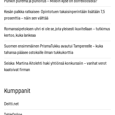
Punkin purema ja punoitus – Milloin kyse on borrelioosista?
Kesän palkka ratkaisee: Opintotuen takaisinperintään lisätään 7,5
prosenttia – näin sen välttää
Romanssipetoksen uhri ei ole se, jota yleisesti kuvitellaan – tutkimus
kertoo, kuka lankeaa
Suomen ensimmäinen PrismaTukku avautui Tampereelle – kuka
tahansa pääsee ostoksille ilman tukkukorttia
Seiska: Martina Aitolehti haki yhtiönsä konkurssiin – vanhat verot
kaatoivat firman
Kumppanit
Deitti.net
TableOnline