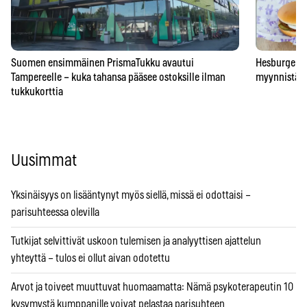
Suomen ensimmäinen PrismaTukku avautui
Hesburgerilt
Tampereelle – kuka tahansa pääsee ostoksille ilman
myynnistä – 
tukkukorttia
Uusimmat
Yksinäisyys on lisääntynyt myös siellä, missä ei odottaisi –
parisuhteessa olevilla
Tutkijat selvittivät uskoon tulemisen ja analyyttisen ajattelun
yhteyttä – tulos ei ollut aivan odotettu
Arvot ja toiveet muuttuvat huomaamatta: Nämä psykoterapeutin 10
kysymystä kumppanille voivat pelastaa parisuhteen