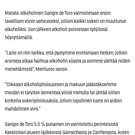
Matala-alkoholinen Sangre de Toro valmistetaan ensin
tavallisen viinin vahvuiseksi, jolloin kaikki sokeri on muuttunut
alkoholiksi. Sen jälkeen alkoholi poistetaan tyhjiössä
höyryttämällä.
”Laite on niin tarkka, että pystymme erottamaan hetken, jolloin
aromeja alkaa haihtua alkoholin sijasta ja voimme välttää niiden
menettämistä", Meriluoto sanoo.
"Oikeaan alkoholipitoisuuteen ja makuun päästäksemme
meidän ei tarvitse laimentaa viiniä mehulla tai jättää siihen
korkeita sokeripitoisuuksia, jolloin lopullinen tuote on aidoin
mahdollinen viini.”
Sangre de Toro 5,5 % punainen on valmistettu perinteisistä
Katalonian alueen lajikkeista Garnachasta ja Cariñenasta, kuten