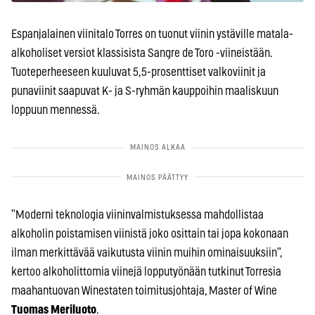
Espanjalainen viinitalo Torres on tuonut viinin ystäville matala-
alkoholiset versiot klassisista Sangre de Toro -viineistään.
Tuoteperheeseen kuuluvat 5,5-prosenttiset valkoviinit ja
punaviinit saapuvat K- ja S-ryhmän kauppoihin maaliskuun
loppuun mennessä.
”Moderni teknologia viininvalmistuksessa mahdollistaa
alkoholin poistamisen viinistä joko osittain tai jopa kokonaan
ilman merkittävää vaikutusta viinin muihin ominaisuuksiin”,
kertoo alkoholittomia viinejä lopputyönään tutkinut Torresia
maahantuovan Winestaten toimitusjohtaja, Master of Wine
Tuomas Meriluoto
.