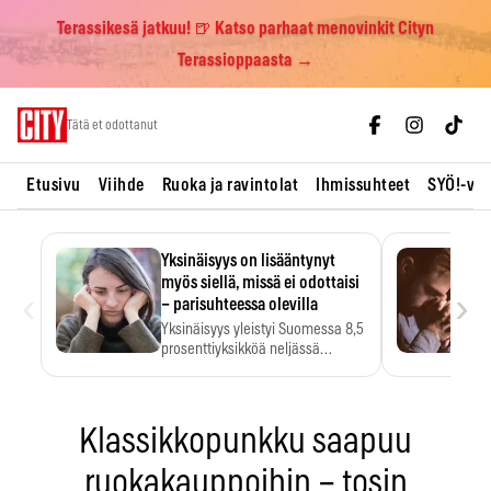
Terassikesä jatkuu! 🍺 Katso parhaat menovinkit Cityn
Terassioppaasta →
Skip
Tätä et odottanut
to
content
Etusivu
Viihde
Ruoka ja ravintolat
Ihmissuhteet
SYÖ!-vii
Yksinäisyys on lisääntynyt
myös siellä, missä ei odottaisi
‹
›
– parisuhteessa olevilla
Yksinäisyys yleistyi Suomessa 8,5
prosenttiyksikköä neljässä
vuodessa. Se…
Klassikkopunkku saapuu
ruokakauppoihin – tosin