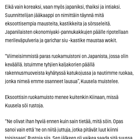
Eikä vain koreaksi, vaan myös japaniksi, thaiksi ja intiaksi.
Suunnittelijan jääkaappi on nimittäin täynnä mitä
eksoottisempia mausteita, kastikkeita ja sörsseleitä.
Japanilaisten okonomiyaki-pannukakkujen päälle ripotellaan
merileväpulveria ja garichar siu -kastike maustaa wokit.
“Viimeisimmistä paras ruokamuistoni on Japanista, jossa olin
keväällä. Istuimme tyhjien kaljakorien päällä
rakennusmuoveista kyhätyssä katukojussa ja nautimme ruokaa,
jonka nimeä emme osanneet lausua”, Kuusela muistelee.
Eksoottisin ruokamuisto menee kuitenkin Kiinaan, missä
Kuusela söi rustoja.
“Ne olivat ihan hyviä ennen kuin sain tietää, mitä söin. Opas
sanoi vain että ‘ne on niitä juttuja, jotka pitävät luut kiinni
toisissaan’. Rustoja siis. Sen jälkeen oli vaikea saada sitä suussa