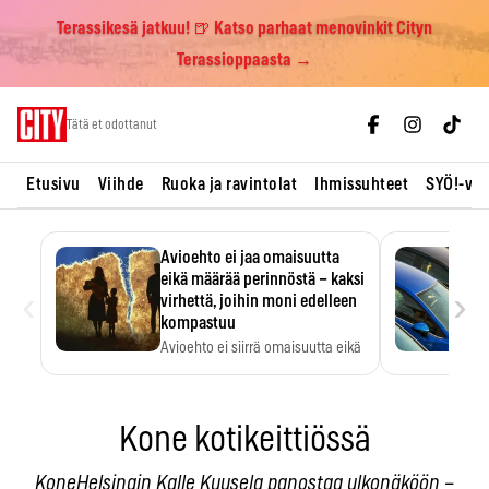
Terassikesä jatkuu! 🍺 Katso parhaat menovinkit Cityn
Terassioppaasta →
Skip
Tätä et odottanut
to
content
Etusivu
Viihde
Ruoka ja ravintolat
Ihmissuhteet
SYÖ!-vii
Avioehto ei jaa omaisuutta
eikä määrää perinnöstä – kaksi
‹
›
virhettä, joihin moni edelleen
kompastuu
Avioehto ei siirrä omaisuutta eikä
ratkaise perintöasioita.
Kone kotikeittiössä
KoneHelsingin Kalle Kuusela panostaa ulkonäköön –