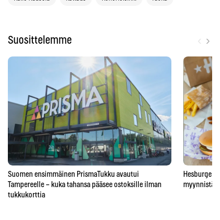
‹
›
Suosittelemme
Suomen ensimmäinen PrismaTukku avautui
Hesburgerilt
Tampereelle – kuka tahansa pääsee ostoksille ilman
myynnistä – 
tukkukorttia