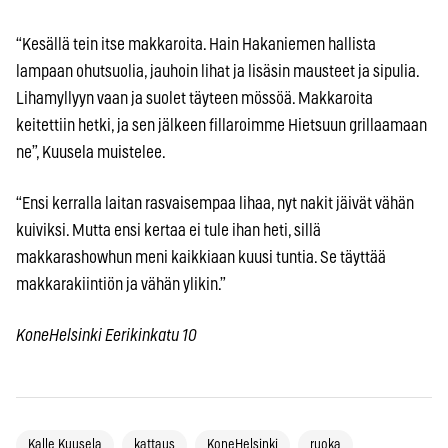
“Kesällä tein itse makkaroita. Hain Hakaniemen hallista
lampaan ohutsuolia, jauhoin lihat ja lisäsin mausteet ja sipulia.
Lihamyllyyn vaan ja suolet täyteen mössöä. Makkaroita
keitettiin hetki, ja sen jälkeen fillaroimme Hietsuun grillaamaan
ne”, Kuusela muistelee.
“Ensi kerralla laitan rasvaisempaa lihaa, nyt nakit jäivät vähän
kuiviksi. Mutta ensi kertaa ei tule ihan heti, sillä
makkarashowhun meni kaikkiaan kuusi tuntia. Se täyttää
makkarakiintiön ja vähän ylikin.”
KoneHelsinki Eerikinkatu 10
Kalle Kuusela
kattaus
KoneHelsinki
ruoka