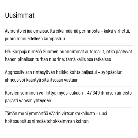
Uusimmat
Avioehto ei jaa omaisuutta eikä määrää perinnöstä – kaksi virhettä,
joihin moni edelleen kompastuu
HS: Korjaaja nimeää Suomen huonoimmat automallit, jotka päätyvät
hänen pihalleen turhan nuorina: tämä kallis osa ratkaisee
Aggressiivisen rintasyövän heikko kohta paljastui – syöpäsolun
ahneus voi kääntyä sitä itseään vastaan
Korvien soiminen voi liittyä myös leukaan – 47 349 ihmisen aineisto
paljasti vahvan yhteyden
Tämän moni ymmärtää väärin virtsankarkailusta – uusi
hoitosuositus nimeää tehokkaimman keinon