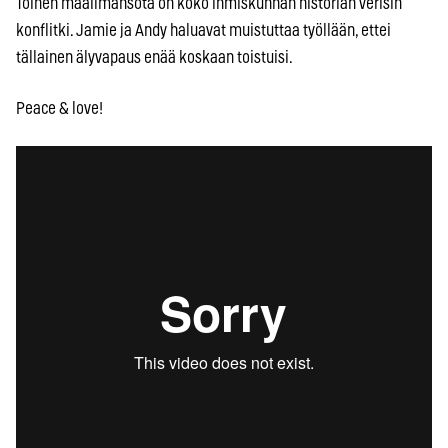
Toinen maailmansota on koko ihmiskunnan historian verisin
konflitki. Jamie ja Andy haluavat muistuttaa työllään, ettei
tällainen älyvapaus enää koskaan toistuisi.
Peace & love!