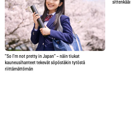
sittenkään o
”So I’m not pretty in Japan” – näin tiukat
kauneusihanteet tekevät söpöstäkin tytöstä
riittämättömän