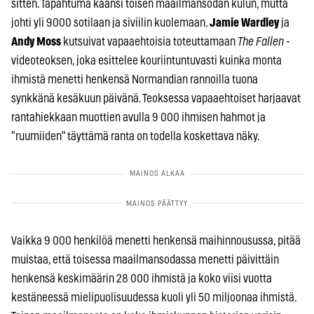
sitten. Tapahtuma käänsi toisen maailmansodan kulun, mutta
johti yli 9000 sotilaan ja siviilin kuolemaan.
Jamie Wardley
ja
Andy Moss
kutsuivat vapaaehtoisia toteuttamaan
The Fallen
-
videoteoksen, joka esittelee kouriintuntuvasti kuinka monta
ihmistä menetti henkensä Normandian rannoilla tuona
synkkänä kesäkuun päivänä. Teoksessa vapaaehtoiset harjaavat
rantahiekkaan muottien avulla 9 000 ihmisen hahmot ja
"ruumiiden" täyttämä ranta on todella koskettava näky.
Vaikka 9 000 henkilöä menetti henkensä maihinnousussa, pitää
muistaa, että toisessa maailmansodassa menetti päivittäin
henkensä keskimäärin 28 000 ihmistä ja koko viisi vuotta
kestäneessä mielipuolisuudessa kuoli yli 50 miljoonaa ihmistä.