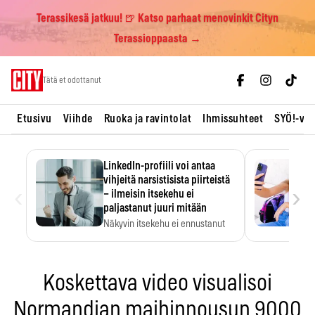
Terassikesä jatkuu! 🍺 Katso parhaat menovinkit Cityn
Terassioppaasta →
Skip
Tätä et odottanut
to
content
Etusivu
Viihde
Ruoka ja ravintolat
Ihmissuhteet
SYÖ!-vii
LinkedIn-profiili voi antaa
vihjeitä narsistisista piirteistä
‹
›
– ilmeisin itsekehu ei
paljastanut juuri mitään
Näkyvin itsekehu ei ennustanut
narsistisia piirteitä.
Koskettava video visualisoi
Normandian maihinnousun 9000