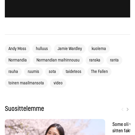
Andy Moss
hulluus
Jamie Wardley
kuolema
Normandia
Normandian maihinnousu
ranska
ranta
rauha
ruumis
sota
taideteos
The Fallen
toinen maailmansota
video
‹
›
Suosittelemme
Some oli vä
sitten faktat