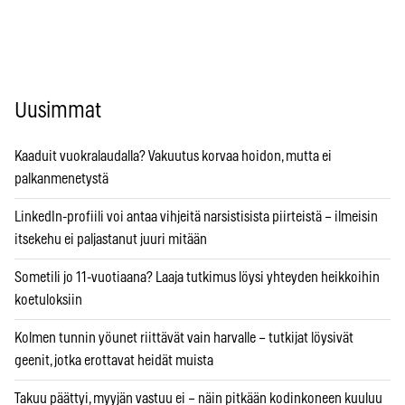
Uusimmat
Kaaduit vuokralaudalla? Vakuutus korvaa hoidon, mutta ei
palkanmenetystä
LinkedIn-profiili voi antaa vihjeitä narsistisista piirteistä – ilmeisin
itsekehu ei paljastanut juuri mitään
Sometili jo 11-vuotiaana? Laaja tutkimus löysi yhteyden heikkoihin
koetuloksiin
Kolmen tunnin yöunet riittävät vain harvalle – tutkijat löysivät
geenit, jotka erottavat heidät muista
Takuu päättyi, myyjän vastuu ei – näin pitkään kodinkoneen kuuluu