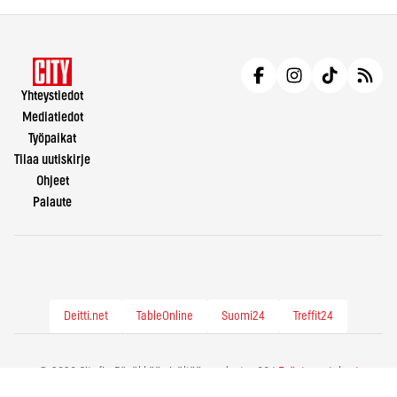
Yhteystiedot
Mediatiedot
Työpaikat
Tilaa uutiskirje
Ohjeet
Palaute
Deitti.net
TableOnline
Suomi24
Treffit24
© 2026 City.fi - Räväkkää sisältöä vuodesta -86 |
Evästeasetukset