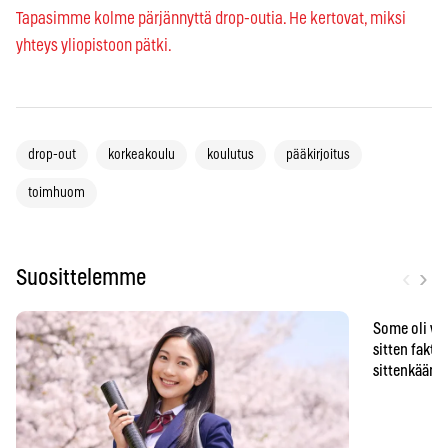
Tapasimme kolme pärjännyttä drop-outia. He kertovat, miksi
yhteys yliopistoon pätki.
drop-out
korkeakoulu
koulutus
pääkirjoitus
toimhuom
‹
›
Suosittelemme
Some oli vä
sitten faktat
sittenkään o