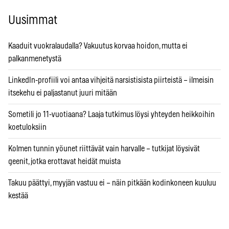
Uusimmat
Kaaduit vuokralaudalla? Vakuutus korvaa hoidon, mutta ei
palkanmenetystä
LinkedIn-profiili voi antaa vihjeitä narsistisista piirteistä – ilmeisin
itsekehu ei paljastanut juuri mitään
Sometili jo 11-vuotiaana? Laaja tutkimus löysi yhteyden heikkoihin
koetuloksiin
Kolmen tunnin yöunet riittävät vain harvalle – tutkijat löysivät
geenit, jotka erottavat heidät muista
Takuu päättyi, myyjän vastuu ei – näin pitkään kodinkoneen kuuluu
kestää