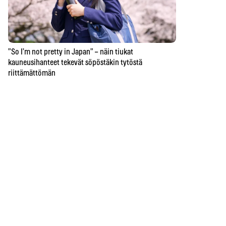
”So I’m not pretty in Japan” – näin tiukat
kauneusihanteet tekevät söpöstäkin tytöstä
riittämättömän