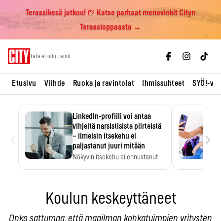
Terassikesä jatkuu! 🍺 Katso parhaat menovinkit Cityn
Terassioppaasta →
Skip
Tätä et odottanut
to
content
Etusivu
Viihde
Ruoka ja ravintolat
Ihmissuhteet
SYÖ!-vii
LinkedIn-profiili voi antaa
vihjeitä narsistisista piirteistä
‹
›
– ilmeisin itsekehu ei
paljastanut juuri mitään
Näkyvin itsekehu ei ennustanut
narsistisia piirteitä.
Koulun keskeyttäneet
Onko sattumaa, että maailman kohkatuimpien yritysten