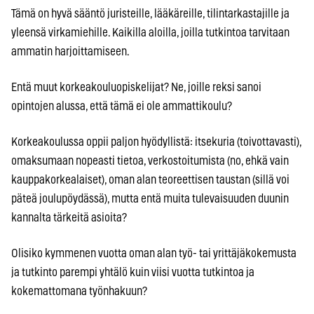
Tämä on hyvä sääntö juristeille, lääkäreille, tilintarkastajille ja
yleensä virkamiehille. Kaikilla aloilla, joilla tutkintoa tarvitaan
ammatin harjoittamiseen.
Entä muut korkeakouluopiskelijat? Ne, joille reksi sanoi
opintojen alussa, että tämä ei ole ammattikoulu?
Korkeakoulussa oppii paljon hyödyllistä: itsekuria (toivottavasti),
omaksumaan nopeasti tietoa, verkostoitumista (no, ehkä vain
kauppakorkealaiset), oman alan teoreettisen taustan (sillä voi
päteä joulupöydässä), mutta entä muita tulevaisuuden duunin
kannalta tärkeitä asioita?
Olisiko kymmenen vuotta oman alan työ- tai yrittäjäkokemusta
ja tutkinto parempi yhtälö kuin viisi vuotta tutkintoa ja
kokemattomana työnhakuun?