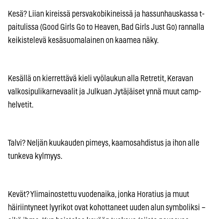
Kesä? Liian kireissä persvakobikineissä ja hassunhauskassa t-
paitulissa (Good Girls Go to Heaven, Bad Girls Just Go) rannalla
keikistelevä kesäsuomalainen on kaamea näky.
Kesällä on kierrettävä kieli vyölaukun alla Retretit, Keravan
valkosipulikarnevaalit ja Julkuan Jytäjäiset ynnä muut camp-
helvetit.
Talvi? Neljän kuukauden pimeys, kaamosahdistus ja ihon alle
tunkeva kylmyys.
Kevät? Ylimainostettu vuodenaika, jonka Horatius ja muut
häiriintyneet lyyrikot ovat kohottaneet uuden alun symboliksi –