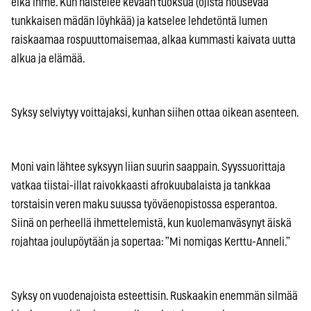
eikä ihme. Kun haistelee kevään tuoksua (ojista nousevaa
tunkkaisen mädän löyhkää) ja katselee lehdetöntä lumen
raiskaamaa rospuuttomaisemaa, alkaa kummasti kaivata uutta
alkua ja elämää.
Syksy selviytyy voittajaksi, kunhan siihen ottaa oikean asenteen.
Moni vain lähtee syksyyn liian suurin saappain. Syyssuorittaja
vatkaa tiistai-illat raivokkaasti afrokuubalaista ja tankkaa
torstaisin veren maku suussa työväenopistossa esperantoa.
Siinä on perheellä ihmettelemistä, kun kuolemanväsynyt äiskä
rojahtaa joulupöytään ja sopertaa: ”Mi nomigas Kerttu-Anneli.”
Syksy on vuodenajoista esteettisin. Ruskaakin enemmän silmää