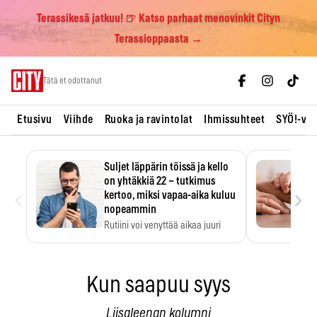
Terassikesä jatkuu! 🍺 Katso parhaat menovinkit Cityn
Terassioppaasta →
Skip
Tätä et odottanut
to
content
Etusivu
Viihde
Ruoka ja ravintolat
Ihmissuhteet
SYÖ!-vii
Suljet läppärin töissä ja kello
on yhtäkkiä 22 – tutkimus
‹
›
kertoo, miksi vapaa-aika kuluu
nopeammin
Rutiini voi venyttää aikaa juuri
silloin, kun sitä…
Kun saapuu syys
Liisaleenan kolumni