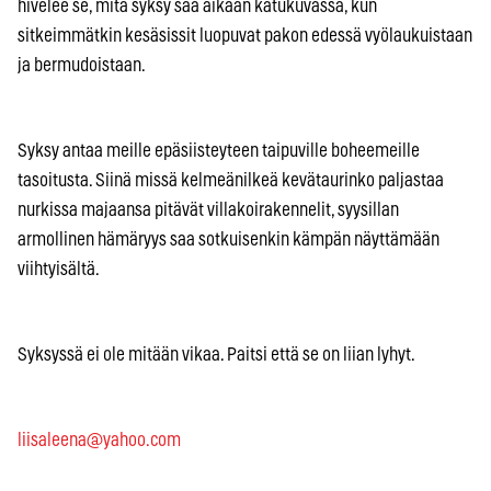
hivelee se, mitä syksy saa aikaan katukuvassa, kun
sitkeimmätkin kesäsissit luopuvat pakon edessä vyölaukuistaan
ja bermudoistaan.
Syksy antaa meille epäsiisteyteen taipuville boheemeille
tasoitusta. Siinä missä kelmeänilkeä kevätaurinko paljastaa
nurkissa majaansa pitävät villakoirakennelit, syysillan
armollinen hämäryys saa sotkuisenkin kämpän näyttämään
viihtyisältä.
Syksyssä ei ole mitään vikaa. Paitsi että se on liian lyhyt.
liisaleena@yahoo.com