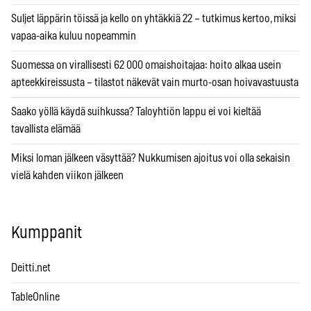
Suljet läppärin töissä ja kello on yhtäkkiä 22 – tutkimus kertoo, miksi
vapaa-aika kuluu nopeammin
Suomessa on virallisesti 62 000 omaishoitajaa: hoito alkaa usein
apteekkireissusta – tilastot näkevät vain murto-osan hoivavastuusta
Saako yöllä käydä suihkussa? Taloyhtiön lappu ei voi kieltää
tavallista elämää
Miksi loman jälkeen väsyttää? Nukkumisen ajoitus voi olla sekaisin
vielä kahden viikon jälkeen
Kumppanit
Deitti.net
TableOnline