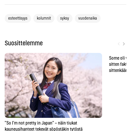
esteettisyys
kolumnit
syksy
vuodenaika
‹
›
Suosittelemme
Some oli vä
sitten faktat
sittenkään o
”So I’m not pretty in Japan” – näin tiukat
kauneusihanteet tekevät söpöstäkin tytöstä