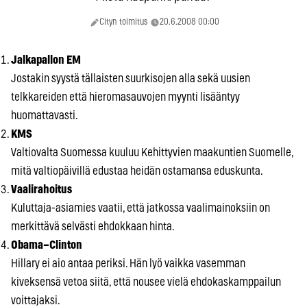
Cityn toimitus
20.6.2008 00:00
Jalkapallon EM
Jostakin syystä tällaisten suurkisojen alla sekä uusien
telkkareiden että hieromasauvojen myynti lisääntyy
huomattavasti.
KMS
Valtiovalta Suomessa kuuluu Kehittyvien maakuntien Suomelle,
mitä valtiopäivillä edustaa heidän ostamansa eduskunta.
Vaalirahoitus
Kuluttaja-asiamies vaatii, että jatkossa vaalimainoksiin on
merkittävä selvästi ehdokkaan hinta.
Obama–Clinton
Hillary ei aio antaa periksi. Hän lyö vaikka vasemman
kiveksensä vetoa siitä, että nousee vielä ehdokaskamppailun
voittajaksi.