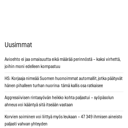
Uusimmat
Avioehto ei jaa omaisuutta eikä määrää perinnöstä – kaksi virhettä,
joihin moni edelleen kompastuu
HS: Korjaaja nimeää Suomen huonoimmat automallit, jotka päätyvät
hänen pihalleen turhan nuorina: tämä kallis osa ratkaisee
Aggressiivisen rintasyövän heikko kohta paljastui – syöpäsolun
ahneus voi kääntyä sitä itseään vastaan
Korvien soiminen voi liittyä myös leukaan – 47 349 ihmisen aineisto
paljasti vahvan yhteyden