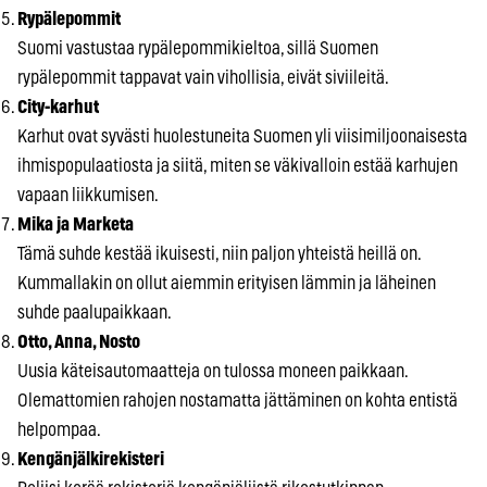
Rypälepommit
Suomi vastustaa rypälepommikieltoa, sillä Suomen
rypälepommit tappavat vain vihollisia, eivät siviileitä.
City-karhut
Karhut ovat syvästi huolestuneita Suomen yli viisimiljoonaisesta
ihmispopulaatiosta ja siitä, miten se väkivalloin estää karhujen
vapaan liikkumisen.
Mika ja Marketa
Tämä suhde kestää ikuisesti, niin paljon yhteistä heillä on.
Kummallakin on ollut aiemmin erityisen lämmin ja läheinen
suhde paalupaikkaan.
Otto, Anna, Nosto
Uusia käteisautomaatteja on tulossa moneen paikkaan.
Olemattomien rahojen nostamatta jättäminen on kohta entistä
helpompaa.
Kengänjälkirekisteri