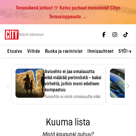
Terassikesä jatkuu! 🍺 Katso parhaat menovinkit Cityn
Terassioppaasta →
Skip
Tätä et odottanut
to
content
Etusivu
Viihde
Ruoka ja ravintolat
Ihmissuhteet
SYÖ!-vii
Avioehto ei jaa omaisuutta
eikä määrää perinnöstä – kaksi
‹
›
virhettä, joihin moni edelleen
kompastuu
Avioehto ei siirrä omaisuutta eikä
ratkaise perintöasioita.
Kuuma lista
Mistä kaupunki puhuu?