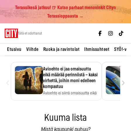
Terassikesä jatkuu! 🍺 Katso parhaat menovinkit Cityn
Terassioppaasta →
Skip
Tätä et odottanut
to
content
Etusivu
Viihde
Ruoka ja ravintolat
Ihmissuhteet
SYÖ!-vii
Avioehto ei jaa omaisuutta
eikä määrää perinnöstä – kaksi
‹
›
virhettä, joihin moni edelleen
kompastuu
Avioehto ei siirrä omaisuutta eikä
ratkaise perintöasioita.
Kuuma lista
Mistä kaupunki puhuu?