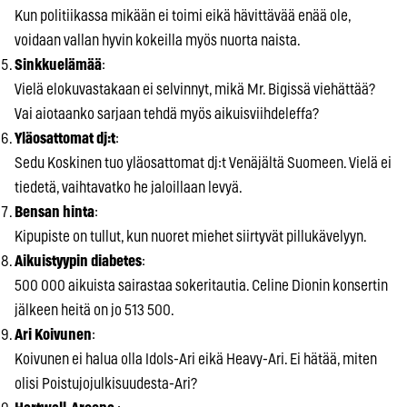
Kun politiikassa mikään ei toimi eikä hävittävää enää ole,
voidaan vallan hyvin kokeilla myös nuorta naista.
Sinkkuelämää
:
Vielä elokuvastakaan ei selvinnyt, mikä Mr. Bigissä viehättää?
Vai aiotaanko sarjaan tehdä myös aikuisviihdeleffa?
Yläosattomat dj:t
:
Sedu Koskinen tuo yläosattomat dj:t Venäjältä Suomeen. Vielä ei
tiedetä, vaihtavatko he jaloillaan levyä.
Bensan hinta
:
Kipupiste on tullut, kun nuoret miehet siirtyvät pillukävelyyn.
Aikuistyypin diabetes
:
500 000 aikuista sairastaa sokeritautia. Celine Dionin konsertin
jälkeen heitä on jo 513 500.
Ari Koivunen
:
Koivunen ei halua olla Idols-Ari eikä Heavy-Ari. Ei hätää, miten
olisi Poistujojulkisuudesta-Ari?