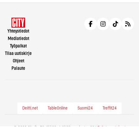
Yhteystiedot
Mediatiedot
Työpaikat
Tilaa uutiskirje
Ohjeet
Palaute
Deitti.net
TableOnline
Suomi24
Treffit24
© 2026 City.fi - Räväkkää sisältöä vuodesta -86 |
Evästeasetukset