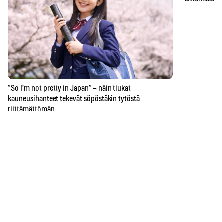
”So I’m not pretty in Japan” – näin tiukat
kauneusihanteet tekevät söpöstäkin tytöstä
riittämättömän