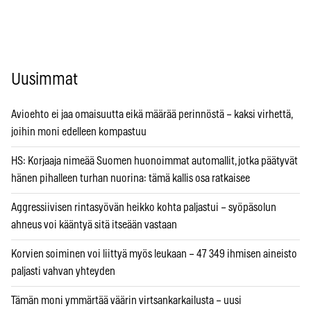
Uusimmat
Avioehto ei jaa omaisuutta eikä määrää perinnöstä – kaksi virhettä,
joihin moni edelleen kompastuu
HS: Korjaaja nimeää Suomen huonoimmat automallit, jotka päätyvät
hänen pihalleen turhan nuorina: tämä kallis osa ratkaisee
Aggressiivisen rintasyövän heikko kohta paljastui – syöpäsolun
ahneus voi kääntyä sitä itseään vastaan
Korvien soiminen voi liittyä myös leukaan – 47 349 ihmisen aineisto
paljasti vahvan yhteyden
Tämän moni ymmärtää väärin virtsankarkailusta – uusi