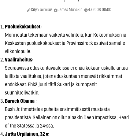
Cityn toimitus
James Munckin
4.7.2008 00:00
Puoluekokoukset
:
Moni joutui tekemään vaikeita valintoja, kun Kokoomuksen ja
Keskustan puoluekokoukset ja Provinssirock osuivat samalle
viikonlopulle.
Vaalirahoitus
:
Seuraavissa eduskuntavaaleissa ei enää kukaan uskalla antaa
laillista vaalitukea, joten eduskuntaan menevät rikkaimmat
ehdokkaat. Ehkä juuri tätä Sukari ja kumppanit
suunnittelivatkin.
Barack Obama
:
Bush Jr. ihmettelee puheita ensimmäisestä mustasta
presidentistä. Sellainen on ollut ainakin Deep Impactissa, Head
of the Statessa ja 24:ssa.
Jutta Urpilainen, 32 v
: