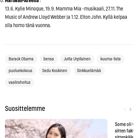
Hartwall-Areena
:
13.6. Kylie Minogue, 19.9. Mamma Mia -musikaali, 27.11. The
Music of Andrew Lloyd Webber ja 1.12. Elton John. Kyllä kelpaa
olla homo tänä vuonna.
Barack Obama
bensa
Jutta Urpilainen
kuuma-lista
puoluekokous
Sedu Koskinen
Sinkkuelämää
vaalirahoitus
‹
›
Suosittelemme
Some oli vä
sitten faktat
sittenkään o