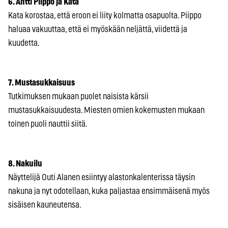
6. Antti Piippo ja Kata
Kata korostaa, että eroon ei liity kolmatta osapuolta. Piippo
haluaa vakuuttaa, että ei myöskään neljättä, viidettä ja
kuudetta.
7. Mustasukkaisuus
Tutkimuksen mukaan puolet naisista kärsii
mustasukkaisuudesta. Miesten omien kokemusten mukaan
toinen puoli nauttii siitä.
8. Nakuilu
Näyttelijä Outi Alanen esiintyy alastonkalenterissa täysin
nakuna ja nyt odotellaan, kuka paljastaa ensimmäisenä myös
sisäisen kauneutensa.