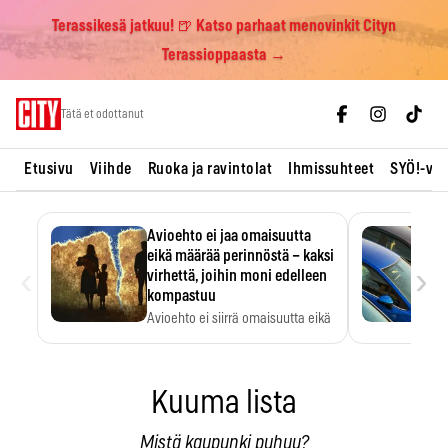
Terassikesä jatkuu! 🍺 Katso parhaat menovinkit Cityn
Terassioppaasta →
Skip
Tätä et odottanut
to
content
Etusivu
Viihde
Ruoka ja ravintolat
Ihmissuhteet
SYÖ!-vii
Avioehto ei jaa omaisuutta
eikä määrää perinnöstä – kaksi
‹
›
virhettä, joihin moni edelleen
kompastuu
Avioehto ei siirrä omaisuutta eikä
ratkaise perintöasioita.
Kuuma lista
Mistä kaupunki puhuu?