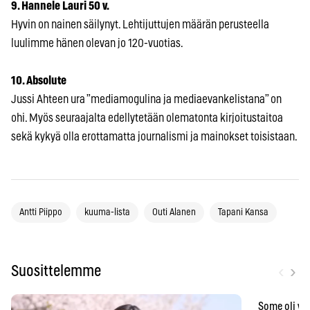
9. Hannele Lauri 50 v.
Hyvin on nainen säilynyt. Lehtijuttujen määrän perusteella
luulimme hänen olevan jo 120-vuotias.
10. Absolute
Jussi Ahteen ura ”mediamogulina ja mediaevankelistana” on
ohi. Myös seuraajalta edellytetään olematonta kirjoitustaitoa
sekä kykyä olla erottamatta journalismi ja mainokset toisistaan.
Antti Piippo
kuuma-lista
Outi Alanen
Tapani Kansa
‹
›
Suosittelemme
Some oli vä