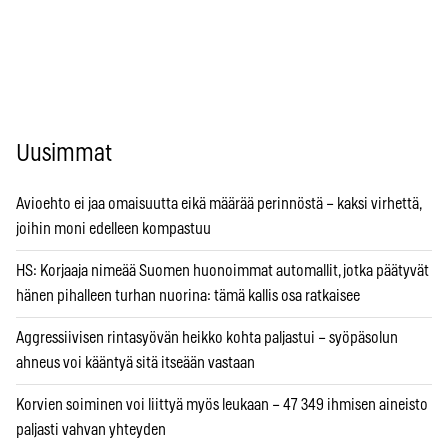
Uusimmat
Avioehto ei jaa omaisuutta eikä määrää perinnöstä – kaksi virhettä,
joihin moni edelleen kompastuu
HS: Korjaaja nimeää Suomen huonoimmat automallit, jotka päätyvät
hänen pihalleen turhan nuorina: tämä kallis osa ratkaisee
Aggressiivisen rintasyövän heikko kohta paljastui – syöpäsolun
ahneus voi kääntyä sitä itseään vastaan
Korvien soiminen voi liittyä myös leukaan – 47 349 ihmisen aineisto
paljasti vahvan yhteyden