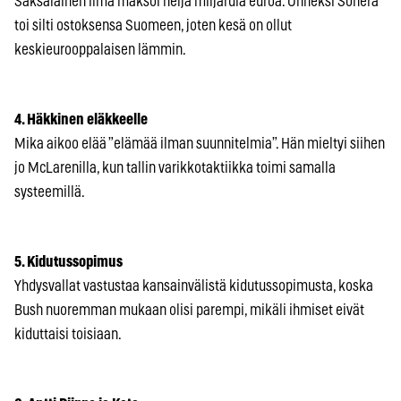
Saksalainen ilma maksoi neljä miljardia euroa. Onneksi Sonera
toi silti ostoksensa Suomeen, joten kesä on ollut
keskieurooppalaisen lämmin.
4. Häkkinen eläkkeelle
Mika aikoo elää ”elämää ilman suunnitelmia”. Hän mieltyi siihen
jo McLarenilla, kun tallin varikkotaktiikka toimi samalla
systeemillä.
5. Kidutussopimus
Yhdysvallat vastustaa kansainvälistä kidutussopimusta, koska
Bush nuoremman mukaan olisi parempi, mikäli ihmiset eivät
kiduttaisi toisiaan.