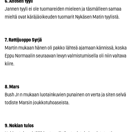
6. Ahosen tyyli
Jannen tyyli ei ole tuomareiden mieleen ja täsmälleen samaa
mieltä ovat käräjäoikeuden tuomarit Nykäsen Matin tyylistä.
7. Rattijuoppo Syrjä
Martin mukaan hänen oli pakko lähteä ajamaan kännissä, koska
Eppu Normaalin seuraavan levyn valmistumisella oli niin valtava
kiire.
8. Mars
Bush Jr:n mukaan luotainkuvien punainen on verta ja siten selvä
todiste Marsin joukkotuhoaseista.
9. Nokian tulos