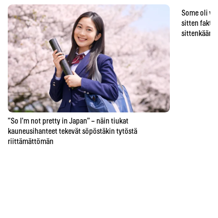
Some oli vä
sitten faktat
sittenkään o
”So I’m not pretty in Japan” – näin tiukat
kauneusihanteet tekevät söpöstäkin tytöstä
riittämättömän