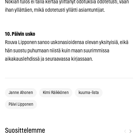
Nokian tulos ei tällä kertaa ylittänyt odotuksia odotetusti, vaan
ihan yllättäen, mikä odotetusti yllätti asiantuntijat.
10. Päivin usko
Rouva Lipponen sanoo uskonasioidensa olevan yksityisiä, eikä
hän suostu puhumaan niistä kuin maan suurimmissa
aikakauslehdissä ja seuraavassa kirjassaan.
Janne Ahonen
Kimi Räikkönen
kuuma-lista
Päivi Lipponen
‹
›
Suosittelemme