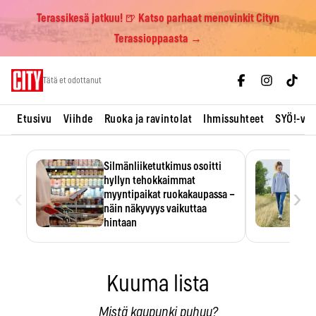
Terassikesä jatkuu! 🍺 Katso parhaat menovinkit Cityn
Terassioppaasta →
Skip
Tätä et odottanut
to
content
Etusivu
Viihde
Ruoka ja ravintolat
Ihmissuhteet
SYÖ!-vii
Silmänliiketutkimus osoitti
hyllyn tehokkaimmat
‹
›
myyntipaikat ruokakaupassa –
näin näkyvyys vaikuttaa
hintaan
Tuotteen paikka hyllyssä
ratkaisee, huomataanko se.
Kauppiaat hyödyntävät…
Kuuma lista
Mistä kaupunki puhuu?