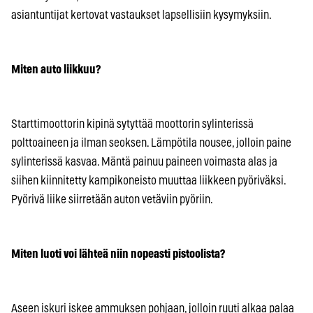
asiantuntijat kertovat vastaukset lapsellisiin kysymyksiin.
Miten auto liikkuu?
Starttimoottorin kipinä sytyttää moottorin sylinterissä
polttoaineen ja ilman seoksen. Lämpötila nousee, jolloin paine
sylinterissä kasvaa. Mäntä painuu paineen voimasta alas ja
siihen kiinnitetty kampikoneisto muuttaa liikkeen pyöriväksi.
Pyörivä liike siirretään auton vetäviin pyöriin.
Miten luoti voi lähteä niin nopeasti pistoolista?
Aseen iskuri iskee ammuksen pohjaan, jolloin ruuti alkaa palaa