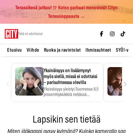
Terassikesä jatkuu! 🍺 Katso parhaat menovinkit Cityn
Terassioppaasta →
Skip
Tätä et odottanut
to
content
Etusivu
Viihde
Ruoka ja ravintolat
Ihmissuhteet
SYÖ!-vii
Yksinäisyys on lisääntynyt
myös siellä, missä ei odottaisi
‹
›
– parisuhteessa olevilla
Yksinäisyys yleistyi Suomessa 8,5
prosenttiyksikköä neljässä
vuodessa. Se…
Lapsikin sen tietää
Miten jääkaappi pysyy kylmänä? Kuinka kameralla saa