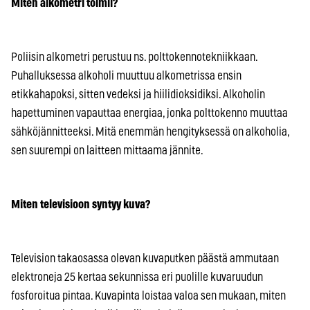
Miten alkometri toimii?
Poliisin alkometri perustuu ns. polttokennotekniikkaan.
Puhalluksessa alkoholi muuttuu alkometrissa ensin
etikkahapoksi, sitten vedeksi ja hiilidioksidiksi. Alkoholin
hapettuminen vapauttaa energiaa, jonka polttokenno muuttaa
sähköjännitteeksi. Mitä enemmän hengityksessä on alkoholia,
sen suurempi on laitteen mittaama jännite.
Miten televisioon syntyy kuva?
Television takaosassa olevan kuvaputken päästä ammutaan
elektroneja 25 kertaa sekunnissa eri puolille kuvaruudun
fosforoitua pintaa. Kuvapinta loistaa valoa sen mukaan, miten