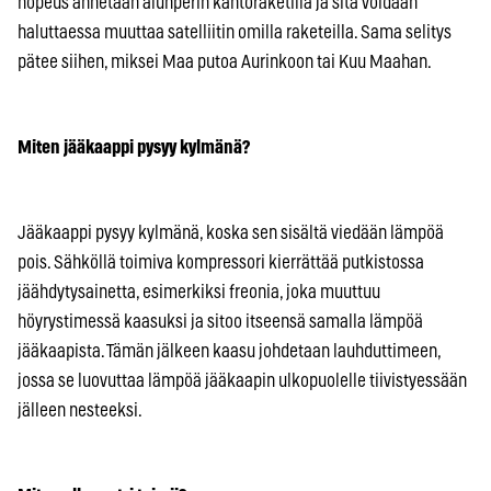
nopeus annetaan alunperin kantoraketilla ja sitä voidaan
haluttaessa muuttaa satelliitin omilla raketeilla. Sama selitys
pätee siihen, miksei Maa putoa Aurinkoon tai Kuu Maahan.
Miten jääkaappi pysyy kylmänä?
Jääkaappi pysyy kylmänä, koska sen sisältä viedään lämpöä
pois. Sähköllä toimiva kompressori kierrättää putkistossa
jäähdytysainetta, esimerkiksi freonia, joka muuttuu
höyrystimessä kaasuksi ja sitoo itseensä samalla lämpöä
jääkaapista. Tämän jälkeen kaasu johdetaan lauhduttimeen,
jossa se luovuttaa lämpöä jääkaapin ulkopuolelle tiivistyessään
jälleen nesteeksi.