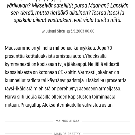
värikuvan? Mikseivät satelliitit putoa Maahan? Lapsikin
sen tietää, mutta tietääkö aikuinen? Testaa itsesi ja
opiskele oikeat vastaukset, voit vielä tarvita niitä.
Juhani Sirén
5.9.2003 00:00
Maassamme on yli neljä miljoonaa kännykkää. Jopa 70
prosenttia kotitalouksista omistaa auton. Yhdeksällä
kymmenestä on kodissaan tv ja jääkaappi. Neljällä viidestä
kansalaisesta on kotonaan CD-soitin. Varmasti jokainen on
kuunnellut radiota tai käyttänyt paristoja. Lisäksi 90 prosenttia
täysi-ikäisistä miehistä on perehtynyt aseeseen armeijassa.
Harva silti tietää käsillä olleiden kapistusten toiminnasta
mitään. Pikagallup Aleksanterinkadulla vahvistaa asian: