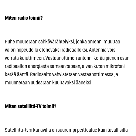
Miten radio toimii?
Puhe muutetaan sähkövärähtelyksi, jonka antenni muuttaa
valon nopeudella eteneväksi radioaalloksi. Antennia voisi
verrata kaiuttimeen. Vastaanottimen antenni kerää pienen osan
radioaallon energiasta samaan tapaan, aivan kuten mikrofoni
kerää ääntä. Radioaalto vahvistetaan vastaanottimessa ja
muunnetaan uudestaan kuultavaksi ääneksi.
Miten satelliitti-TV toimii?
Satelliitti-tv:n kanavilla on suurempi peittoalue kuin tavallisilla