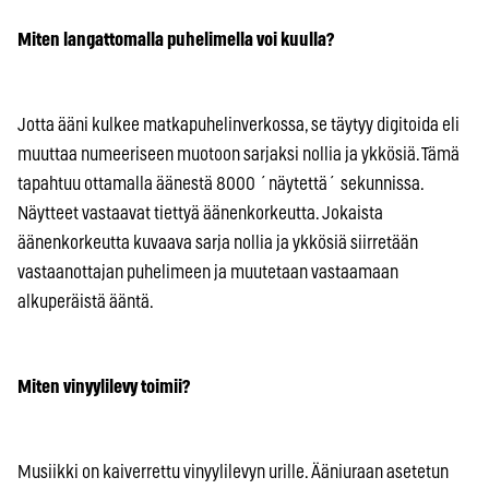
Miten langattomalla puhelimella voi kuulla?
Jotta ääni kulkee matkapuhelinverkossa, se täytyy digitoida eli
muuttaa numeeriseen muotoon sarjaksi nollia ja ykkösiä. Tämä
tapahtuu ottamalla äänestä 8000 ´näytettä´ sekunnissa.
Näytteet vastaavat tiettyä äänenkorkeutta. Jokaista
äänenkorkeutta kuvaava sarja nollia ja ykkösiä siirretään
vastaanottajan puhelimeen ja muutetaan vastaamaan
alkuperäistä ääntä.
Miten vinyylilevy toimii?
Musiikki on kaiverrettu vinyylilevyn urille. Ääniuraan asetetun