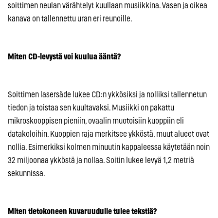
soittimen neulan värähtelyt kuullaan musiikkina. Vasen ja oikea
kanava on tallennettu uran eri reunoille.
Miten CD-levystä voi kuulua ääntä?
Soittimen lasersäde lukee CD:n ykkösiksi ja nolliksi tallennetun
tiedon ja toistaa sen kuultavaksi. Musiikki on pakattu
mikroskooppisen pieniin, ovaalin muotoisiin kuoppiin eli
datakoloihin. Kuoppien raja merkitsee ykköstä, muut alueet ovat
nollia. Esimerkiksi kolmen minuutin kappaleessa käytetään noin
32 miljoonaa ykköstä ja nollaa. Soitin lukee levyä 1,2 metriä
sekunnissa.
Miten tietokoneen kuvaruudulle tulee tekstiä?