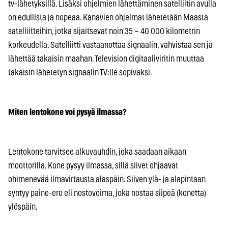
tv-lähetyksillä. Lisäksi ohjelmien lähettäminen satelliitin avulla
on edullista ja nopeaa. Kanavien ohjelmat lähetetään Maasta
satelliitteihin, jotka sijaitsevat noin 35 – 40 000 kilometrin
korkeudella. Satelliitti vastaanottaa signaalin, vahvistaa sen ja
lähettää takaisin maahan. Television digitaaliviritin muuttaa
takaisin lähetetyn signaalin TV:lle sopivaksi.
Miten lentokone voi pysyä ilmassa?
Lentokone tarvitsee alkuvauhdin, joka saadaan aikaan
moottorilla. Kone pysyy ilmassa, sillä siivet ohjaavat
ohimenevää ilmavirtausta alaspäin. Siiven ylä- ja alapintaan
syntyy paine-ero eli nostovoima, joka nostaa siipeä (konetta)
ylöspäin.