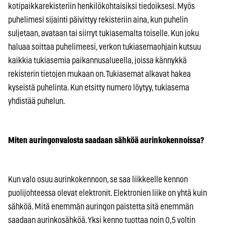
kotipaikkarekisteriin henkilökohtaisiksi tiedoiksesi. Myös
puhelimesi sijainti päivittyy rekisteriin aina, kun puhelin
suljetaan, avataan tai siirryt tukiasemalta toiselle. Kun joku
haluaa soittaa puhelimeesi, verkon tukiasemaohjain kutsuu
kaikkia tukiasemia paikannusalueella, joissa kännykkä
rekisterin tietojen mukaan on. Tukiasemat alkavat hakea
kyseistä puhelinta. Kun etsitty numero löytyy, tukiasema
yhdistää puhelun.
Miten auringonvalosta saadaan sähköä aurinkokennoissa?
Kun valo osuu aurinkokennoon, se saa liikkeelle kennon
puolijohteessa olevat elektronit. Elektronien liike on yhtä kuin
sähköä. Mitä enemmän auringon paistetta sitä enemmän
saadaan aurinkosähköä. Yksi kenno tuottaa noin 0,5 voltin