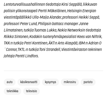
Lentoturvallisuushallinnon tiedottaja Kirsi Seppälä, liikkuvan
poliisin ylikonstaapeli Pertti Mäkeläinen, Helsingin Energian
viestintäpäällikkö Ulla-Maija Alander, professori Heikki Seppä,
professori Peter Lund, Philipsin battacc manager Janne
Liimatainen, tutkija Tuomas Lukka, Nokia Networksin tiedottaja
Riikka Sintonen, Kodakin tuoteryhmäspesialisti Kees van Niftrik,
TKK:n tutkija Petri Konttinen, ÄKT:n Arto Alaspää, IBM:n Adrian O
´Connor, TKTL:n tutkija Toni Strandell, Viestintäviraston tekninen
johtaja Pentti Lindfors.
auto
käsikranaatti
kysymys
mikrosiru
paristo
tekniikka
televisio