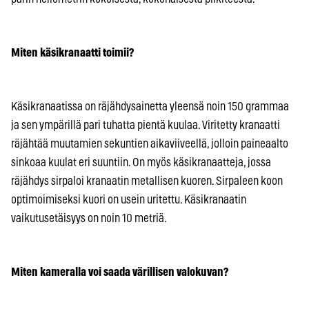
Miten käsikranaatti toimii?
Käsikranaatissa on räjähdysainetta yleensä noin 150 grammaa
ja sen ympärillä pari tuhatta pientä kuulaa. Viritetty kranaatti
räjähtää muutamien sekuntien aikaviiveellä, jolloin paineaalto
sinkoaa kuulat eri suuntiin. On myös käsikranaatteja, jossa
räjähdys sirpaloi kranaatin metallisen kuoren. Sirpaleen koon
optimoimiseksi kuori on usein uritettu. Käsikranaatin
vaikutusetäisyys on noin 10 metriä.
Miten kameralla voi saada värillisen valokuvan?