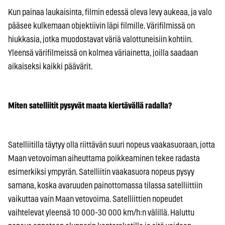
Kun painaa laukaisinta, filmin edessä oleva levy aukeaa, ja valo
pääsee kulkemaan objektiivin läpi filmille. Värifilmissä on
hiukkasia, jotka muodostavat väriä valottuneisiin kohtiin.
Yleensä värifilmeissä on kolmea väriainetta, joilla saadaan
aikaiseksi kaikki päävärit.
Miten satelliitit pysyvät maata kiertävällä radalla?
Satelliitilla täytyy olla riittävän suuri nopeus vaakasuoraan, jotta
Maan vetovoiman aiheuttama poikkeaminen tekee radasta
esimerkiksi ympyrän. Satelliitin vaakasuora nopeus pysyy
samana, koska avaruuden painottomassa tilassa satelliittiin
vaikuttaa vain Maan vetovoima. Satelliittien nopeudet
vaihtelevat yleensä 10 000-30 000 km/h:n välillä. Haluttu