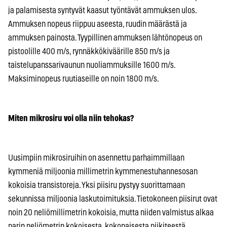
ja palamisesta syntyvät kaasut työntävät ammuksen ulos.
Ammuksen nopeus riippuu aseesta, ruudin määrästä ja
ammuksen painosta. Tyypillinen ammuksen lähtönopeus on
pistoolille 400 m/s, rynnäkkökiväärille 850 m/s ja
taistelupanssarivaunun nuoliammuksille 1600 m/s.
Maksiminopeus ruutiaseille on noin 1800 m/s.
Miten mikrosiru voi olla niin tehokas?
Uusimpiin mikrosiruihin on asennettu parhaimmillaan
kymmeniä miljoonia millimetrin kymmenestuhannesosan
kokoisia transistoreja. Yksi piisiru pystyy suorittamaan
sekunnissa miljoonia laskutoimituksia. Tietokoneen piisirut ovat
noin 20 neliömillimetrin kokoisia, mutta niiden valmistus alkaa
parin neliömetrin kokoisesta, kokonaisesta piikiteestä.