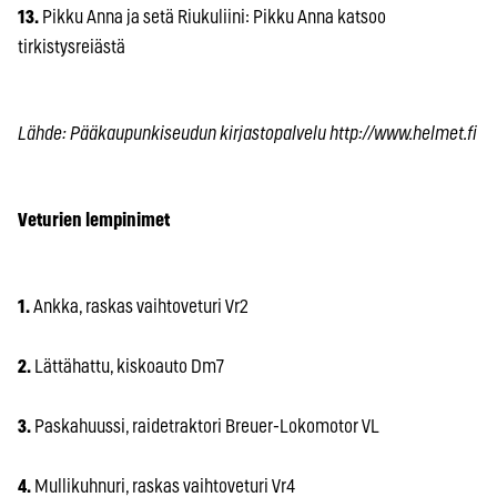
13.
Pikku Anna ja setä Riukuliini: Pikku Anna katsoo
tirkistysreiästä
Lähde: Pääkaupunkiseudun kirjastopalvelu http://www.helmet.fi
Veturien lempinimet
1.
Ankka, raskas vaihtoveturi Vr2
2.
Lättähattu, kiskoauto Dm7
3.
Paskahuussi, raidetraktori Breuer-Lokomotor VL
4.
Mullikuhnuri, raskas vaihtoveturi Vr4