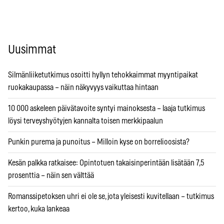
Uusimmat
Silmänliiketutkimus osoitti hyllyn tehokkaimmat myyntipaikat
ruokakaupassa – näin näkyvyys vaikuttaa hintaan
10 000 askeleen päivätavoite syntyi mainoksesta – laaja tutkimus
löysi terveyshyötyjen kannalta toisen merkkipaalun
Punkin purema ja punoitus – Milloin kyse on borrelioosista?
Kesän palkka ratkaisee: Opintotuen takaisinperintään lisätään 7,5
prosenttia – näin sen välttää
Romanssipetoksen uhri ei ole se, jota yleisesti kuvitellaan – tutkimus
kertoo, kuka lankeaa