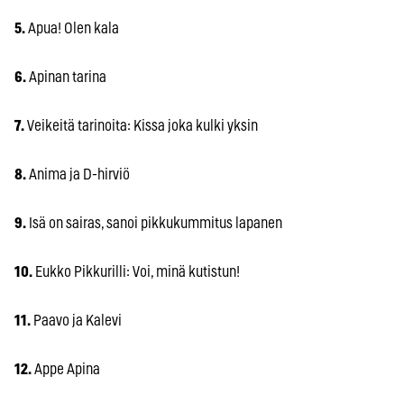
5.
Apua! Olen kala
6.
Apinan tarina
7.
Veikeitä tarinoita: Kissa joka kulki yksin
8.
Anima ja D-hirviö
9.
Isä on sairas, sanoi pikkukummitus lapanen
10.
Eukko Pikkurilli: Voi, minä kutistun!
11.
Paavo ja Kalevi
12.
Appe Apina