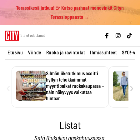
Terassikesä jatkuu! 🍺 Katso parhaat menovinkit Cityn
Terassioppaasta →
Skip
Tätä et odottanut
to
content
Etusivu
Viihde
Ruoka ja ravintolat
Ihmissuhteet
SYÖ!-vii
Silmänliiketutkimus osoitti
hyllyn tehokkaimmat
‹
›
myyntipaikat ruokakaupassa –
näin näkyvyys vaikuttaa
hintaan
Tuotteen paikka hyllyssä
ratkaisee, huomataanko se.
Kauppiaat hyödyntävät…
Listat
Setä Riukuliini paskahuussissa.