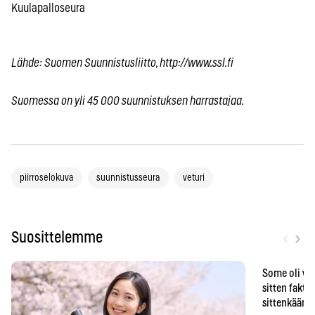
Kuulapalloseura
Lähde: Suomen Suunnistusliitto, http://www.ssl.fi
Suomessa on yli 45 000 suunnistuksen harrastajaa.
piirroselokuva
suunnistusseura
veturi
‹
›
Suosittelemme
Some oli vä
sitten faktat
sittenkään o