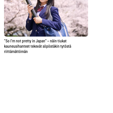
”So I’m not pretty in Japan” – näin tiukat
kauneusihanteet tekevät söpöstäkin tytöstä
riittämättömän