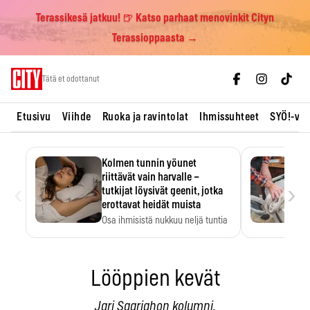
Terassikesä jatkuu! 🍺 Katso parhaat menovinkit Cityn
Terassioppaasta →
Skip
Tätä et odottanut
to
content
Etusivu
Viihde
Ruoka ja ravintolat
Ihmissuhteet
SYÖ!-vii
Kolmen tunnin yöunet
riittävät vain harvalle –
‹
›
tutkijat löysivät geenit, jotka
erottavat heidät muista
Osa ihmisistä nukkuu neljä tuntia
ja voi silti…
Lööppien kevät
Jari Saariahon kolumni.