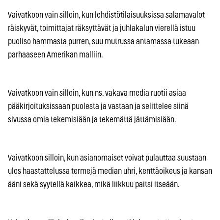
Vaivatkoon vain silloin, kun lehdistötilaisuuksissa salamavalot
räiskyvät, toimittajat räksyttävät ja juhlakalun vierellä istuu
puoliso hammasta purren, suu mutrussa antamassa tukeaan
parhaaseen Amerikan malliin.
Vaivatkoon vain silloin, kun ns. vakava media ruotii asiaa
pääkirjoituksissaan puolesta ja vastaan ja selittelee siinä
sivussa omia tekemisiään ja tekemättä jättämisiään.
Vaivatkoon silloin, kun asianomaiset voivat pulauttaa suustaan
ulos haastattelussa termejä median uhri, kenttäoikeus ja kansan
ääni sekä syytellä kaikkea, mikä liikkuu paitsi itseään.