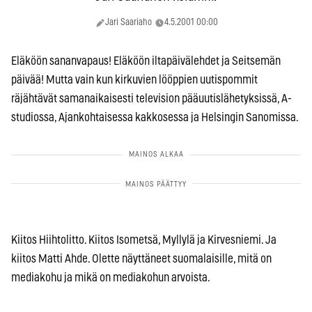
Jari Saariaho
4.5.2001 00:00
Eläköön sananvapaus! Eläköön iltapäivälehdet ja Seitsemän
päivää! Mutta vain kun kirkuvien lööppien uutispommit
räjähtävät samanaikaisesti television pääuutislähetyksissä, A-
studiossa, Ajankohtaisessa kakkosessa ja Helsingin Sanomissa.
Kiitos Hiihtolitto. Kiitos Isometsä, Myllylä ja Kirvesniemi. Ja
kiitos Matti Ahde. Olette näyttäneet suomalaisille, mitä on
mediakohu ja mikä on mediakohun arvoista.