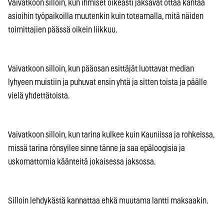
Vaivatkoon silloin, kun ihmiset oikeasti jaksavat ottaa kantaa
asioihin työpaikoilla muutenkin kuin toteamalla, mitä näiden
toimittajien päässä oikein liikkuu.
Vaivatkoon silloin, kun pääosan esittäjät luottavat median
lyhyeen muistiin ja puhuvat ensin yhtä ja sitten toista ja päälle
vielä yhdettätoista.
Vaivatkoon silloin, kun tarina kulkee kuin Kauniissa ja rohkeissa,
missä tarina rönsyilee sinne tänne ja saa epäloogisia ja
uskomattomia käänteitä jokaisessa jaksossa.
Silloin lehdykästä kannattaa ehkä muutama lantti maksaakin.