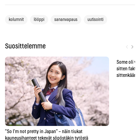
kolumnit
lööppi
sananvapaus
uutisointi
‹
›
Suosittelemme
Some oli vä
sitten faktat
sittenkään o
”So I’m not pretty in Japan” – näin tiukat
kauneusihanteet tekevät söpöstäkin tytöstä