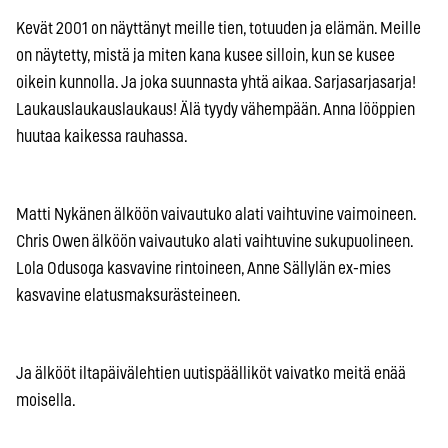
Kevät 2001 on näyttänyt meille tien, totuuden ja elämän. Meille
on näytetty, mistä ja miten kana kusee silloin, kun se kusee
oikein kunnolla. Ja joka suunnasta yhtä aikaa. Sarjasarjasarja!
Laukauslaukauslaukaus! Älä tyydy vähempään. Anna lööppien
huutaa kaikessa rauhassa.
Matti Nykänen älköön vaivautuko alati vaihtuvine vaimoineen.
Chris Owen älköön vaivautuko alati vaihtuvine sukupuolineen.
Lola Odusoga kasvavine rintoineen, Anne Sällylän ex-mies
kasvavine elatusmaksurästeineen.
Ja älkööt iltapäivälehtien uutispäälliköt vaivatko meitä enää
moisella.