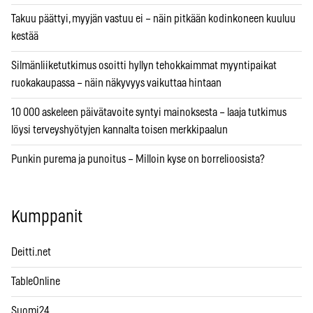
Takuu päättyi, myyjän vastuu ei – näin pitkään kodinkoneen kuuluu
kestää
Silmänliiketutkimus osoitti hyllyn tehokkaimmat myyntipaikat
ruokakaupassa – näin näkyvyys vaikuttaa hintaan
10 000 askeleen päivätavoite syntyi mainoksesta – laaja tutkimus
löysi terveyshyötyjen kannalta toisen merkkipaalun
Punkin purema ja punoitus – Milloin kyse on borrelioosista?
Kumppanit
Deitti.net
TableOnline
Suomi24