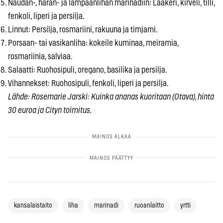
Naudan-, härän- ja lampaanlihan marinadiin: Laakeri, kirveli, tilli,
fenkoli, liperi ja persilja.
Linnut: Persilja, rosmariini, rakuuna ja timjami.
Porsaan- tai vasikanliha: kokeile kuminaa, meiramia,
rosmariinia, salviaa.
Salaatti: Ruohosipuli, oregano, basilika ja persilja.
Vihannekset: Ruohosipuli, fenkoli, liperi ja persilja.
Lähde: Rosemarie Jarski: Kuinka ananas kuoritaan (Otava), hinta
30 euroa ja Cityn toimitus.
kansalaistaito
liha
marinadi
ruoanlaitto
yrtti