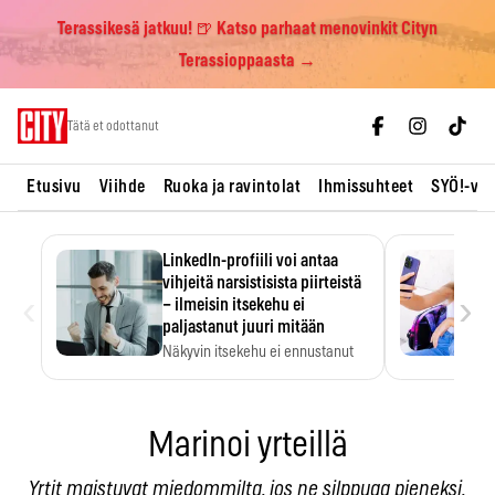
Terassikesä jatkuu! 🍺 Katso parhaat menovinkit Cityn
Terassioppaasta →
Skip
Tätä et odottanut
to
content
Etusivu
Viihde
Ruoka ja ravintolat
Ihmissuhteet
SYÖ!-vii
LinkedIn-profiili voi antaa
vihjeitä narsistisista piirteistä
‹
›
– ilmeisin itsekehu ei
paljastanut juuri mitään
Näkyvin itsekehu ei ennustanut
narsistisia piirteitä.
Marinoi yrteillä
Yrtit maistuvat miedommilta, jos ne silppuaa pieneksi,