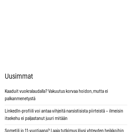
Uusimmat
Kaaduit vuokralaudalla? Vakuutus korvaa hoidon, mutta ei
palkanmenetystä
LinkedIn-profiili voi antaa vihjeitä narsistisista piirteistä – ilmeisin
itsekehu ei paljastanut juuri mitään
Sometili jo 11-vuotiaana? Laaja tutkimus löysi yhteyden heikkoihin