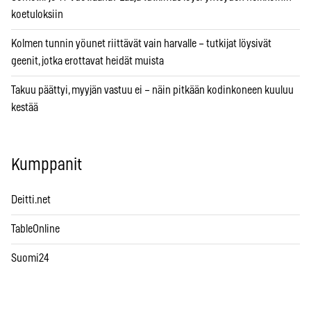
koetuloksiin
Kolmen tunnin yöunet riittävät vain harvalle – tutkijat löysivät
geenit, jotka erottavat heidät muista
Takuu päättyi, myyjän vastuu ei – näin pitkään kodinkoneen kuuluu
kestää
Kumppanit
Deitti.net
TableOnline
Suomi24