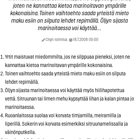
joten ne kannattaa kietoa marinoitavan ympärille
kokonaisina. Toinen vaihtoehto saada yrteistä mieto
maku esiin on silputa lehdet repimällä. Öljyn sijasta
marinoitaessa voi käyttää…
Cityn toimitus
18.7.2008 00:00
Yrtit maistuvat miedommilta, jos ne silppuaa pieneksi, joten ne
kannattaa kietoa marinoitavan ympärille kokonaisina.
Toinen vaihtoehto saada yrteistä mieto maku esiin on silputa
lehdet repimällä.
Öljyn sijasta marinoitaessa voi käyttää myös hiilihapotettua
vettä. Sitruunan tai limen mehu kypsyttää lihan ja kalan pintaa jo
marinoitaessa.
Ruoanlaitossa suolaa voi korvata timjamilla, meiramilla ja
liperillä. Sokerin voi korvata esimerkiksi sitruunamelissalla ja
väinönputkella.