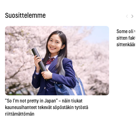
‹
›
Suosittelemme
Some oli vä
sitten faktat
sittenkään o
”So I’m not pretty in Japan” – näin tiukat
kauneusihanteet tekevät söpöstäkin tytöstä
riittämättömän