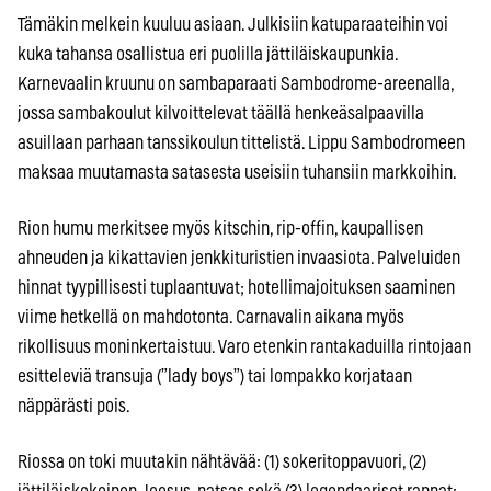
Tämäkin melkein kuuluu asiaan. Julkisiin katuparaateihin voi
kuka tahansa osallistua eri puolilla jättiläiskaupunkia.
Karnevaalin kruunu on sambaparaati Sambodrome-areenalla,
jossa sambakoulut kilvoittelevat täällä henkeäsalpaavilla
asuillaan parhaan tanssikoulun tittelistä. Lippu Sambodromeen
maksaa muutamasta satasesta useisiin tuhansiin markkoihin.
Rion humu merkitsee myös kitschin, rip-offin, kaupallisen
ahneuden ja kikattavien jenkkituristien invaasiota. Palveluiden
hinnat tyypillisesti tuplaantuvat; hotellimajoituksen saaminen
viime hetkellä on mahdotonta. Carnavalin aikana myös
rikollisuus moninkertaistuu. Varo etenkin rantakaduilla rintojaan
esitteleviä transuja (”lady boys”) tai lompakko korjataan
näppärästi pois.
Riossa on toki muutakin nähtävää: (1) sokeritoppavuori, (2)