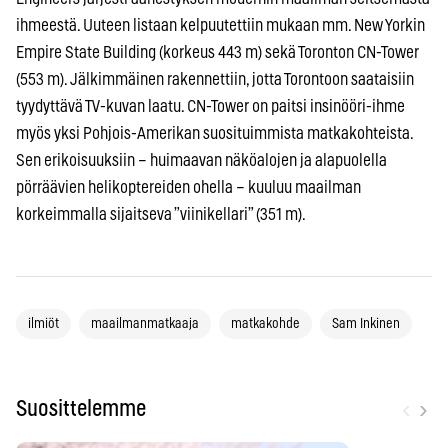
ihmeestä. Uuteen listaan kelpuutettiin mukaan mm. New Yorkin
Empire State Building (korkeus 443 m) sekä Toronton CN-Tower
(553 m). Jälkimmäinen rakennettiin, jotta Torontoon saataisiin
tyydyttävä TV-kuvan laatu. CN-Tower on paitsi insinööri-ihme
myös yksi Pohjois-Amerikan suosituimmista matkakohteista.
Sen erikoisuuksiin – huimaavan näköalojen ja alapuolella
pörräävien helikoptereiden ohella – kuuluu maailman
korkeimmalla sijaitseva ”viinikellari” (351 m).
ilmiöt
maailmanmatkaaja
matkakohde
Sam Inkinen
‹
›
Suosittelemme