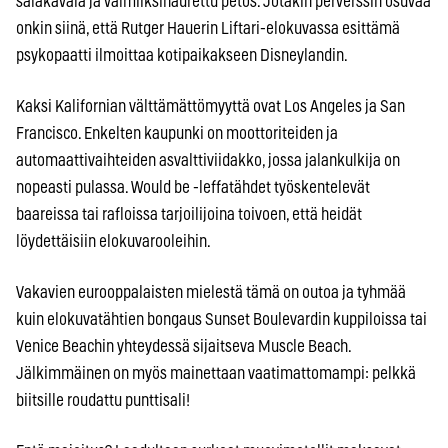
salakavala ja valmiiksinaurettu petos. Jotakin perverssin osuvaa
onkin siinä, että Rutger Hauerin Liftari-elokuvassa esittämä
psykopaatti ilmoittaa kotipaikakseen Disneylandin.
Kaksi Kalifornian välttämättömyyttä ovat Los Angeles ja San
Francisco. Enkelten kaupunki on moottoriteiden ja
automaattivaihteiden asvalttiviidakko, jossa jalankulkija on
nopeasti pulassa. Would be -leffatähdet työskentelevät
baareissa tai rafloissa tarjoilijoina toivoen, että heidät
löydettäisiin elokuvarooleihin.
Vakavien eurooppalaisten mielestä tämä on outoa ja tyhmää
kuin elokuvatähtien bongaus Sunset Boulevardin kuppiloissa tai
Venice Beachin yhteydessä sijaitseva Muscle Beach.
Jälkimmäinen on myös mainettaan vaatimattomampi: pelkkä
biitsille roudattu punttisali!