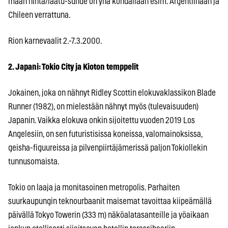
maan hinta/laatu-suhde on yhä kohdallaan esim. Argentiinaan ja
Chileen verrattuna.
Rion karnevaalit 2.-7.3.2000.
2. Japani: Tokio City ja Kioton temppelit
Jokainen, joka on nähnyt Ridley Scottin elokuvaklassikon Blade
Runner (1982), on mielestään nähnyt myös (tulevaisuuden)
Japanin. Vaikka elokuva onkin sijoitettu vuoden 2019 Los
Angelesiin, on sen futuristisissa koneissa, valomainoksissa,
geisha-figuureissa ja pilvenpiirtäjämerissä paljon Tokiollekin
tunnusomaista.
Tokio on laaja ja monitasoinen metropolis. Parhaiten
suurkaupungin teknourbaanit maisemat tavoittaa kiipeämällä
päivällä Tokyo Towerin (333 m) näköalatasanteille ja yöaikaan