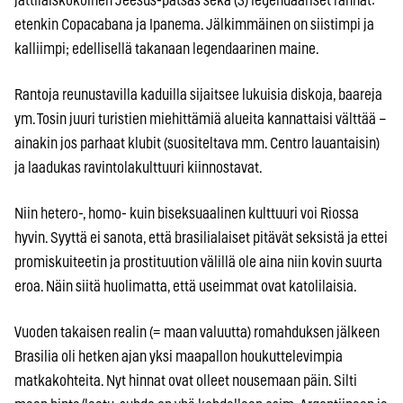
jättiläiskokoinen Jeesus-patsas sekä (3) legendaariset rannat:
etenkin Copacabana ja Ipanema. Jälkimmäinen on siistimpi ja
kalliimpi; edellisellä takanaan legendaarinen maine.
Rantoja reunustavilla kaduilla sijaitsee lukuisia diskoja, baareja
ym. Tosin juuri turistien miehittämiä alueita kannattaisi välttää –
ainakin jos parhaat klubit (suositeltava mm. Centro lauantaisin)
ja laadukas ravintolakulttuuri kiinnostavat.
Niin hetero-, homo- kuin biseksuaalinen kulttuuri voi Riossa
hyvin. Syyttä ei sanota, että brasilialaiset pitävät seksistä ja ettei
promiskuiteetin ja prostituution välillä ole aina niin kovin suurta
eroa. Näin siitä huolimatta, että useimmat ovat katolilaisia.
Vuoden takaisen realin (= maan valuutta) romahduksen jälkeen
Brasilia oli hetken ajan yksi maapallon houkuttelevimpia
matkakohteita. Nyt hinnat ovat olleet nousemaan päin. Silti