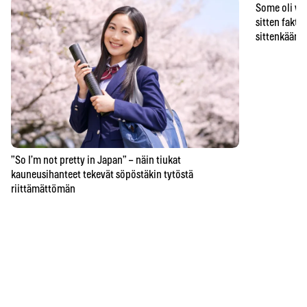
Some oli vä
sitten faktat
sittenkään o
”So I’m not pretty in Japan” – näin tiukat
kauneusihanteet tekevät söpöstäkin tytöstä
riittämättömän