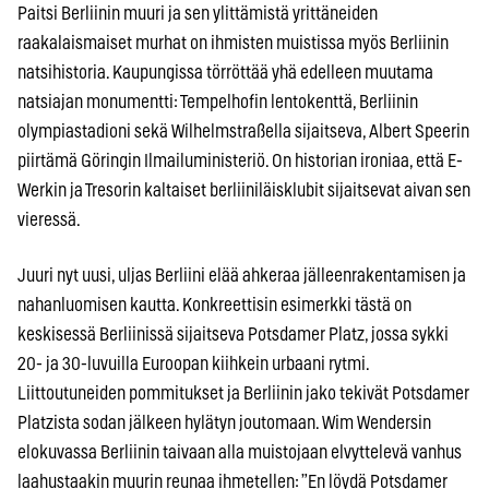
Paitsi Berliinin muuri ja sen ylittämistä yrittäneiden
raakalaismaiset murhat on ihmisten muistissa myös Berliinin
natsihistoria. Kaupungissa törröttää yhä edelleen muutama
natsiajan monumentti: Tempelhofin lentokenttä, Berliinin
olympiastadioni sekä Wilhelmstraßella sijaitseva, Albert Speerin
piirtämä Göringin Ilmailuministeriö. On historian ironiaa, että E-
Werkin ja Tresorin kaltaiset berliiniläisklubit sijaitsevat aivan sen
vieressä.
Juuri nyt uusi, uljas Berliini elää ahkeraa jälleenrakentamisen ja
nahanluomisen kautta. Konkreettisin esimerkki tästä on
keskisessä Berliinissä sijaitseva Potsdamer Platz, jossa sykki
20- ja 30-luvuilla Euroopan kiihkein urbaani rytmi.
Liittoutuneiden pommitukset ja Berliinin jako tekivät Potsdamer
Platzista sodan jälkeen hylätyn joutomaan. Wim Wendersin
elokuvassa Berliinin taivaan alla muistojaan elvyttelevä vanhus
laahustaakin muurin reunaa ihmetellen: ”En löydä Potsdamer