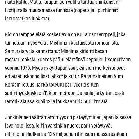
näitä kahta. Matka kaupunkien välillä taittuu shinkansen-
luotijunalla muutamassa tunnissa (nopeus ja lipunhinnat
lentomatkan luokkaa).
Kioton temppeleistä koskettavin on Kultainen temppeli, joka
tunnetaan myös Yukio Mishiman kuuluisasta romaanista.
Samuraiarvoja kannattanut Mishima kirjoitti kasan
mestariteoksia, kunnes päätti elämänsä seppuku-itsemurhaan
vuonna 1970. Myös nyky-Japanissa yksi ajan merkeistä ovat
erilaiset uskonnolliset lahkot ja kultit. Pahamaineinen Aum
Korkein Totuus -lahko toteutti pari vuotta sitten
sariinihyökkäyksen Tokion metroon. Japania järkyttäneessä
terrori-iskussa kuoli 12 ja loukkaantui 5500 ihmistä.
Jonkinlainen välttämättömyys on pistäytyminen japanilaisessa
love hotellissa, joihin varsinkin nuoret parit vetäytyvät
intiimeihin hetkiinsä. 125 miljoonan ihmisen maassa asutaan