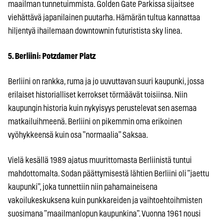
maailman tunnetuimmista. Golden Gate Parkissa sijaitsee
viehättävä japanilainen puutarha. Hämärän tultua kannattaa
hiljentyä ihailemaan downtownin futuristista sky linea.
5. Berliini: Potzdamer Platz
Berliini on rankka, ruma ja jo uuvuttavan suuri kaupunki, jossa
erilaiset historialliset kerrokset törmäävät toisiinsa. Niin
kaupungin historia kuin nykyisyys perustelevat sen asemaa
matkailuihmeenä. Berliini on pikemmin oma erikoinen
vyöhykkeensä kuin osa ”normaalia” Saksaa.
Vielä kesällä 1989 ajatus muurittomasta Berliinistä tuntui
mahdottomalta. Sodan päättymisestä lähtien Berliini oli ”jaettu
kaupunki”, joka tunnettiin niin pahamaineisena
vakoilukeskuksena kuin punkkareiden ja vaihtoehtoihmisten
suosimana ”maailmanlopun kaupunkina”. Vuonna 1961 nousi