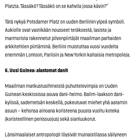
Platzia. Tässäkö? Tässäkö on se kahvila jossa kävin?”
Tätä nykyä Potsdamer Platz on uuden Berliinin ylpeä symboli.
Aukiolle ovat vastikään nousseet teräksestä, lasista ja
marmorista rakennetut pilvenpiirtäjät maailman parhaiden
arkkitehtien piirtäminä. Berliini muistuttaa vuosi vuodelta
enemmän Lontoon, Pariisin ja New Yorkin kaltaisia metropoleja.
6. Uusi Guinea: alastomat danit
Maailman matkustusihmeistä puhuttelevimpia on Uuden
Guinean keskiosissa asuva dani-heimo. Balim-laakson dani-
kylissä, sademetsän keskellä, pukeutuvat miehet yhä aatamin
asuun – kehonsa ainoana koristeena puusta vuoltu koteka
(koristeellinen penissuojus) sekä sianluukorut.
Länsimaalaiset antropologit löysivät muinaistilassa säilyneen