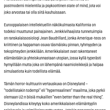
postmoderni mielentila ja psykoottinen state of mind, jota voi
joko arvostaa tai olla siitä kauhuissaan.
Eurooppalaisen intellektuellin näkökulmasta Kalifornia on
todeksi muuttunut painajainen. Jenkkivihaajista tunnetuimpia
on ranskalaissosiologi Jean Baudrillard, jonka Amerique-teos on
kriittinen ja happaman osuva täsmäisku pinnan, tyhmyyden ja
tekopirteyden jenkkilään. Amerikkalaiset ovat rakentaneet
elämästään ja yhteiskunnastaan utopian, jossa kyllä typerästi
hymyillään mutta joka on lähempänä naamioleikkejä ja halpaa
simulaatiota kuin todellista elämää.
Tämän horror-kulttuurin vertauskuva on Disneyland –
”todellistakin todempi” eli ”hyperreaalinen” maailma, joka pyrkii
olemaan U2:n biisiä mukaillen ”even better than the real thing”.
Disneylandissa kiteytyy koko amerikkalaisen elämäntyylin