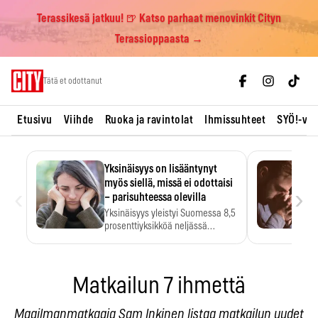
Terassikesä jatkuu! 🍺 Katso parhaat menovinkit Cityn
Terassioppaasta →
Skip
Tätä et odottanut
to
content
Etusivu
Viihde
Ruoka ja ravintolat
Ihmissuhteet
SYÖ!-vii
Yksinäisyys on lisääntynyt
myös siellä, missä ei odottaisi
‹
›
– parisuhteessa olevilla
Yksinäisyys yleistyi Suomessa 8,5
prosenttiyksikköä neljässä
vuodessa. Se…
Matkailun 7 ihmettä
Maailmanmatkaaja Sam Inkinen listaa matkailun uudet