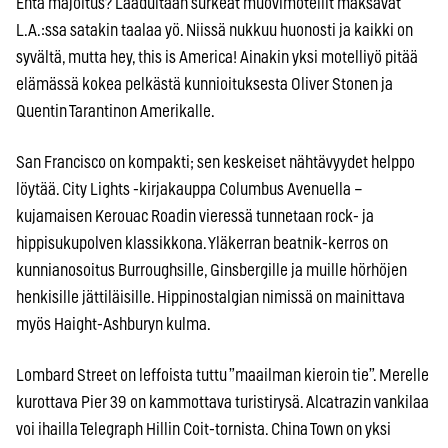
Entä majoitus? Laadultaan surkeat muovimotellit maksavat
L.A.:ssa satakin taalaa yö. Niissä nukkuu huonosti ja kaikki on
syvältä, mutta hey, this is America! Ainakin yksi motelliyö pitää
elämässä kokea pelkästä kunnioituksesta Oliver Stonen ja
Quentin Tarantinon Amerikalle.
San Francisco on kompakti; sen keskeiset nähtävyydet helppo
löytää. City Lights -kirjakauppa Columbus Avenuella –
kujamaisen Kerouac Roadin vieressä tunnetaan rock- ja
hippisukupolven klassikkona. Yläkerran beatnik-kerros on
kunnianosoitus Burroughsille, Ginsbergille ja muille hörhöjen
henkisille jättiläisille. Hippinostalgian nimissä on mainittava
myös Haight-Ashburyn kulma.
Lombard Street on leffoista tuttu ”maailman kieroin tie”. Merelle
kurottava Pier 39 on kammottava turistirysä. Alcatrazin vankilaa
voi ihailla Telegraph Hillin Coit-tornista. China Town on yksi