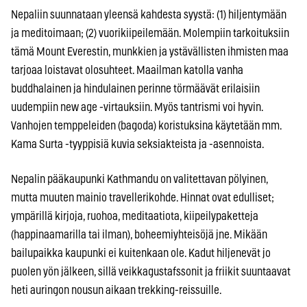
Nepaliin suunnataan yleensä kahdesta syystä: (1) hiljentymään
ja meditoimaan; (2) vuorikiipeilemään. Molempiin tarkoituksiin
tämä Mount Everestin, munkkien ja ystävällisten ihmisten maa
tarjoaa loistavat olosuhteet. Maailman katolla vanha
buddhalainen ja hindulainen perinne törmäävät erilaisiin
uudempiin new age -virtauksiin. Myös tantrismi voi hyvin.
Vanhojen temppeleiden (bagoda) koristuksina käytetään mm.
Kama Surta -tyyppisiä kuvia seksiakteista ja -asennoista.
Nepalin pääkaupunki Kathmandu on valitettavan pölyinen,
mutta muuten mainio travellerikohde. Hinnat ovat edulliset;
ympärillä kirjoja, ruohoa, meditaatiota, kiipeilypaketteja
(happinaamarilla tai ilman), boheemiyhteisöjä jne. Mikään
bailupaikka kaupunki ei kuitenkaan ole. Kadut hiljenevät jo
puolen yön jälkeen, sillä veikkagustafssonit ja friikit suuntaavat
heti auringon nousun aikaan trekking-reissuille.