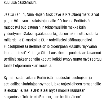
kuuluisa paskamuuri.
Jaettu Berliini, Nina Hagen, Nick Cave ja Kreuzberg merkitsivät
paljon 80-luvun aikalaistajunnalle. 90-luvulla Berliinistä
muodostui puolestaan niin teknomusiikin mekka kuin
yhdentyneen Saksan pääkaupunki, jota on rakennettu sadoilla
miljardeilla D-markoilla EU:n todelliseksi pääkaupungiksi.
Filosofipiireissä Berliiniä on jo pidempään kutsuttu ”nykyajan
laboratorioksi”. Kirjailija Gitte Lauströer on puolestaan kuvannut
Berliiniä saksan sanalla kaputt: kaikki syntyy mutta myös sortuu
täällä helpommin kuin muualla.
Kylmän sodan aikana Berliinistä muodostui ideologisen ja
sotilaallisen kahtiajaon symboli, joka tarjosi aiheen romaaneille
ja elokuville. Täällä JFK latasi myös ilmoille kuuluisan
sloganinsa: ”Ich bin ein Berliner, olen berliiniläinen”.