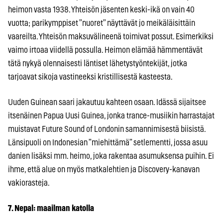
heimon vasta 1938. Yhteisön jäsenten keski-ikä on vain 40
vuotta; parikymppiset ”nuoret” näyttävät jo meikäläisittäin
vaareilta. Yhteisön maksuvälineenä toimivat possut. Esimerkiksi
vaimo irtoaa viidellä possulla. Heimon elämää hämmentävät
tätä nykyä olennaisesti läntiset lähetystyöntekijät, jotka
tarjoavat sikoja vastineeksi kristillisestä kasteesta.
Uuden Guinean saari jakautuu kahteen osaan. Idässä sijaitsee
itsenäinen Papua Uusi Guinea, jonka trance-musiikin harrastajat
muistavat Future Sound of Londonin samannimisestä biisistä.
Länsipuoli on Indonesian ”miehittämä” setlementti, jossa asuu
danien lisäksi mm. heimo, joka rakentaa asumuksensa puihin. Ei
ihme, että alue on myös matkalehtien ja Discovery-kanavan
vakiorasteja.
7. Nepal: maailman katolla