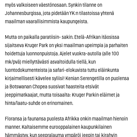
myös valkoiseen väestönosaan. Synkin tilanne on
Johannesburgissa, jota pidetään YK:n tilastoissa yhtenä
maailman vaarallisimmista kaupungeista.
Mutta on paikalla paratiisin- sakin. Etelä-Afrikan itäosissa
sijaitseva Kruger Park on yksi maailman upeimpia ja parhaiten
hoidettuja luonnonpuistoja. Ajelet vuokra-autolla (alle 100
mk/pvä) miellyttävästi asvaltoidulla tiellä, kun
luontodokumenteista ja safari-elokuvista tuttu eläinkunta
kirjaimellisesti kävelee syliisi! Kenian Serengetilla on puolensa
ja Botswanan Chopea suosivat haasteita etsivät
jeeppimatkaajat, mutta toisaalta: Kruger Parkin eläimet ja
hinta/laatu-suhde on erinomainen.
Floransa ja faunansa puolesta Afrikka onkin maailman hienoin
manner. Kaltaisemme eurooppalainen kaupunkilainen
hämmästyy, kun seepralauma ympäröi jeepin tai kirahvin