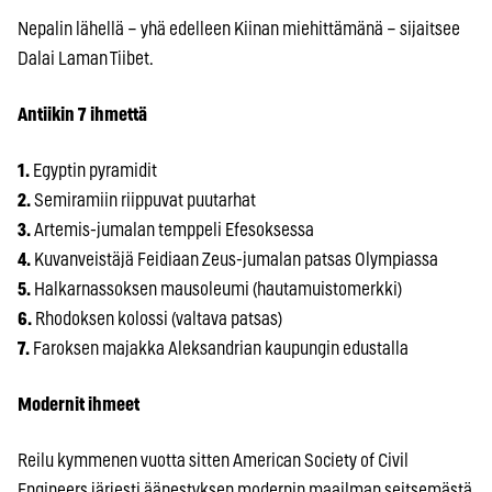
Nepalin lähellä – yhä edelleen Kiinan miehittämänä – sijaitsee
Dalai Laman Tiibet.
Antiikin 7 ihmettä
1.
Egyptin pyramidit
2.
Semiramiin riippuvat puutarhat
3.
Artemis-jumalan temppeli Efesoksessa
4.
Kuvanveistäjä Feidiaan Zeus-jumalan patsas Olympiassa
5.
Halkarnassoksen mausoleumi (hautamuistomerkki)
6.
Rhodoksen kolossi (valtava patsas)
7.
Faroksen majakka Aleksandrian kaupungin edustalla
Modernit ihmeet
Reilu kymmenen vuotta sitten American Society of Civil
Engineers järjesti äänestyksen modernin maailman seitsemästä