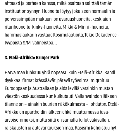
ahtaasti ja perheen kanssa, mikä osaltaan selittää tämän
instituution synnyn. Huoneita löytyy jokaiseen normaalin ja
perverssimpään makuun: on avaruushuoneita, keskiajan
ritarihuoneita, kinky-huoneita, Mikki & Minni -huoneita,
hammaslääkärin vastaaottosimulaatioita, Tokio Dekadence -
tyyppistä S/M-välineistöä…
3. Etelä-Afrikka: Kruger Park
Harva maa luhistuu yhtä nopeasti kuin Etelä-Afrikka. Randi
dyykkaa, firmat krässäävät, pätevä työvoima imigroituu
Eurooppaan ja Australiaan ja aids leviää varsinkin mustan
väestön keskuudessa kun kulkutauti. Vallanvaihdon jälkeen
tilanne on – ainakin buurien näkökulmasta – lohduton. Etelä-
Afrikka on apartheidin jälkeen ehkä muuttumassa tasa-
arvoisemmaksi, mutta siitä on samalla tullut väkivallan,
raiskausten ja autovarkauksien maa. Rasismi kohdistuu nyt