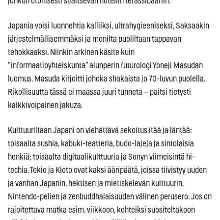
jonkun otollisesti sijaitsevan hotellin terassibaariin.
Japania voisi luonnehtia kalliiksi, ultrahygieeniseksi, Saksaakin
järjestelmällisemmäksi ja monilta puoliltaan tappavan
tehokkaaksi. Niinkin arkinen käsite kuin
”informaatioyhteiskunta” alunperin futurologi Yoneji Masudan
luomus. Masuda kirjoitti johoka shakaista jo 70-luvun puolella.
Rikollisuutta tässä ei maassa juuri tunneta – paitsi tietysti
kaikkivoipainen jakuza.
Kulttuuriltaan Japani on viehättävä sekoitus itää ja läntää:
toisaalta sushia, kabuki-teatteria, budo-lajeja ja sintolaisia
henkiä; toisaalta digitaalikulttuuria ja Sonyn viimeisintä hi-
techia. Tokio ja Kioto ovat kaksi ääripäätä, joissa tiivistyy uuden
ja vanhan Japanin, hektisen ja mietiskelevän kulttuurin,
Nintendo-pelien ja zenbuddhalaisuuden välinen perusero. Jos on
rajoitettava matka esim. viikkoon, kohteiksi suositeltakoon