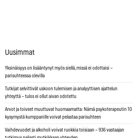
Uusimmat
Yksinäisyys on lisääntynyt myös siellä, missä ei odottaisi –
parisuhteessa olevilla
Tutkijat selvittivät uskoon tulemisen ja analyyttisen ajattelun
yhteyttä – tulos ei ollut aivan odotettu
Arvot ja toiveet muuttuvat huomaamatta: Nämä psykoterapeutin 10
kysymystä kumppanille voivat pelastaa parisuhteen
Vaihdevuodet ja alkoholi voivat ruokkia toisiaan – 936 vastaajan
tutkimus paljasti mutkikkaan yhteyden