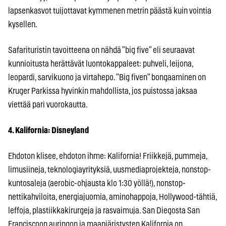
lapsenkasvot tuijottavat kymmenen metrin päästä kuin vointia
kysellen.
Safarituristin tavoitteena on nähdä ”big five” eli seuraavat
kunnioitusta herättävät luontokappaleet: puhveli, leijona,
leopardi, sarvikuono ja virtahepo. ”Big fiven” bongaaminen on
Kruger Parkissa hyvinkin mahdollista, jos puistossa jaksaa
viettää pari vuorokautta.
4. Kalifornia: Disneyland
Ehdoton klisee, ehdoton ihme: Kalifornia! Friikkejä, pummeja,
limusiineja, teknologiayrityksiä, uusmediaprojekteja, nonstop-
kuntosaleja (aerobic-ohjausta klo 1:30 yöllä!), nonstop-
nettikahviloita, energiajuomia, aminohappoja, Hollywood-tähtiä,
leffoja, plastiikkakirurgeja ja rasvaimuja. San Diegosta San
Franciscoon auringon ja maanjäristysten Kalifornia on