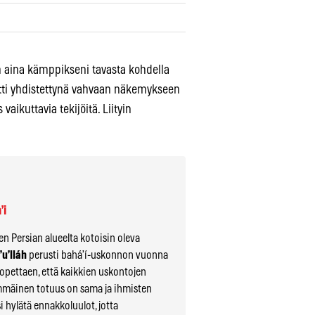
in aina kämppikseni tavasta kohdella
tti yhdistettynä vahvaan näkemykseen
ikuttavia tekijöitä. Liityin
’i
en Persian alueelta kotoisin oleva
u’lláh
perusti bahá’í-uskonnon vuonna
opettaen, että kaikkien uskontojen
mäinen totuus on sama ja ihmisten
si hylätä ennakkoluulot, jotta