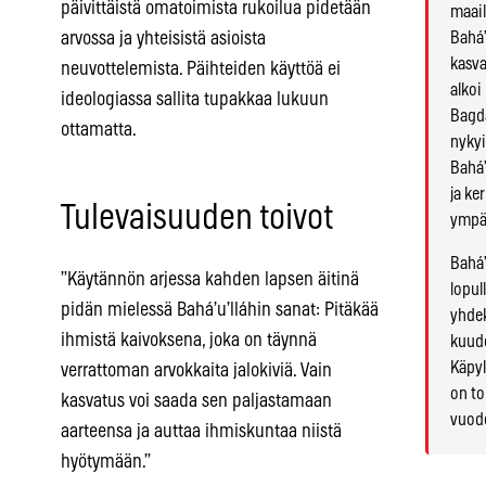
päivittäistä omatoimista rukoilua pidetään
maail
arvossa ja yhteisistä asioista
Bahá’
kasva
neuvottelemista. Päihteiden käyttöä ei
alko
ideologiassa sallita tupakkaa lukuun
Bagda
ottamatta.
nykyi
Bahá’
ja ke
Tulevaisuuden toivot
ympär
Bahá’
”Käytännön arjessa kahden lapsen äitinä
lopul
pidän mielessä Bahá’u’lláhin sanat: Pitäkää
yhdek
ihmistä kaivoksena, joka on täynnä
kuude
Käpyl
verrattoman arvokkaita jalokiviä. Vain
on to
kasvatus voi saada sen paljastamaan
vuode
aarteensa ja auttaa ihmiskuntaa niistä
hyötymään.”