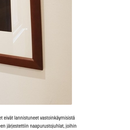
t eivät lannistuneet vastoinkäymisistä
n järjestettiin naapurustojuhlat, joihin