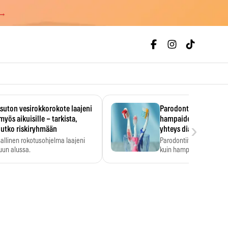
 →
uton vesirokkorokote laajeni
Parodontiitti on ylei
myös aikuisille – tarkista,
hampaiden reikiintym
›
lutko riskiryhmään
yhteys diabetekseen
allinen rokotusohjelma laajeni
Parodontiitti on Suomes
uun alussa.
kuin hampaiden reikiint