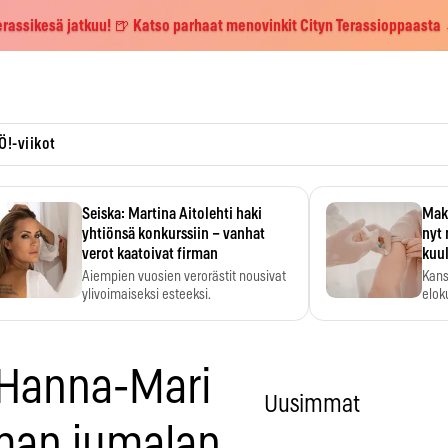
erassikesä jatkuu! 🍺 Katso parhaat menovinkit Cityn Terassioppaasta
Ö!-viikot
Seiska: Martina Aitolehti haki
Maks
yhtiönsä konkurssiin – vanhat
nyt 
verot kaatoivat firman
kuu
Aiempien vuosien verorästit nousivat
Kans
ylivoimaiseksi esteeksi.
elok
 Hanna-Mari
Uusimmat
man jumalan