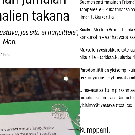
Suomen ensimmäinen PrismaT
Tampereelle – kuka tahansa pä
malien takana
ilman tukkukorttia
Seiska: Martina Aitolehti haki
ava, jos sitä ei harjoittele”,
konkurssiin – vanhat verot ka
-Mari.
Maksuton vesirokkorokote laa
7 16:00
aikuisille – tarkista, kuulutko
Parodontiitti on yleisempi k
reikiintyminen – yhteys diabe
Uima-asut sallittiin pirkanmaa
uimahallisaunoissa – kunnat 
yleisimmät vastaväitteet itse
Kumppanit