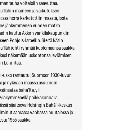
manrauha voitaisiin saavuttaa.
u’lláhin maineen ja vaikutuksen
essa herra karkotettiin maasta, josta
i neljänkymmenen vuoden matka
din kautta Akkon vankilakaupunkiin
seen Pohjois-Israeliin. Sieltä käsin
u’lláh johti ryhmää kuolemaansa saakka
rkesi näkemään uskontonsa leviämisen
i Lähi-itää.
í-usko rantautui Suomeen 1930-luvun
la ja nykyään maassa asuu noin
sänsataa bahá’íta, yli
llakymmenellä paikkakunnalla.
ässä sijaitseva Helsingin Bahá’í-keskus
iminut samassa vanhassa puutalossa jo
sta 1955 saakka.