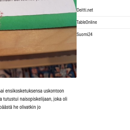
Deitti.net
TableOnline
Suomi24
sai ensikosketuksensa uskontoon
tutustui naisopiskelijaan, joka oli
päästä he olivatkin jo