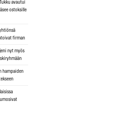
ukku avautui
äsee ostoksille
 yhtiönsä
atoivat firman
jeni nyt myös
 riskiryhmään
uin hampaiden
tekseen
laisissa
kumosivat