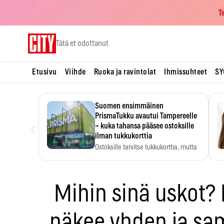
T
Skip
Tätä et odottanut
to
content
Etusivu
Viihde
Ruoka ja ravintolat
Ihmissuhteet
SY
Suomen ensimmäinen
PrismaTukku avautui Tampereelle
‹
– kuka tahansa pääsee ostoksille
ilman tukkukorttia
Ostoksille tarvitse tukkukorttia, mutta
yksikköhinta kannattaa tarkistaa itse.
Mihin sinä uskot?
näkee yhden ja sa