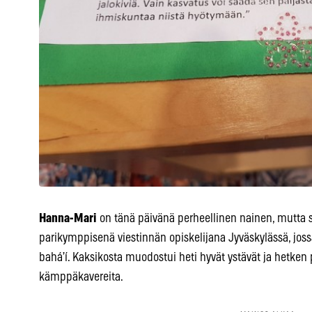
Hanna-Mari
on tänä päivänä perheellinen nainen, mutta 
parikymppisenä viestinnän opiskelijana Jyväskylässä, jossa 
bahá’í. Kaksikosta muodostui heti hyvät ystävät ja hetken 
kämppäkavereita.