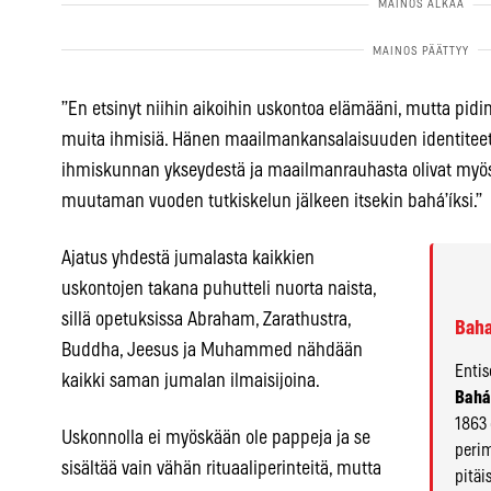
”En etsinyt niihin aikoihin uskontoa elämääni, mutta pid
muita ihmisiä. Hänen maailmankansalaisuuden identitee
ihmiskunnan ykseydestä ja maailmanrauhasta olivat myös va
muutaman vuoden tutkiskelun jälkeen itsekin bahá’íksi.”
Ajatus yhdestä jumalasta kaikkien
uskontojen takana puhutteli nuorta naista,
sillä opetuksissa Abraham, Zarathustra,
Baha
Buddha, Jeesus ja Muhammed nähdään
Entis
kaikki saman jumalan ilmaisijoina.
Bahá’
1863 
Uskonnolla ei myöskään ole pappeja ja se
perim
sisältää vain vähän rituaaliperinteitä, mutta
pitäi