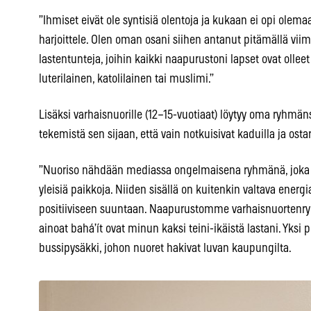
”Ihmiset eivät ole syntisiä olentoja ja kukaan ei opi olemaa
harjoittele. Olen oman osani siihen antanut pitämällä vi
lastentunteja, joihin kaikki naapurustoni lapset ovat olleet te
luterilainen, katolilainen tai muslimi.”
Lisäksi varhaisnuorille (12–15-vuotiaat) löytyy oma ryhmäns
tekemistä sen sijaan, että vain notkuisivat kaduilla ja osta
”Nuoriso nähdään mediassa ongelmaisena ryhmänä, joka tä
yleisiä paikkoja. Niiden sisällä on kuitenkin valtava energia 
positiiviseen suuntaan. Naapurustomme varhaisnuortenryh
ainoat bahá’ít ovat minun kaksi teini-ikäistä lastani. Yksi p
bussipysäkki, johon nuoret hakivat luvan kaupungilta.