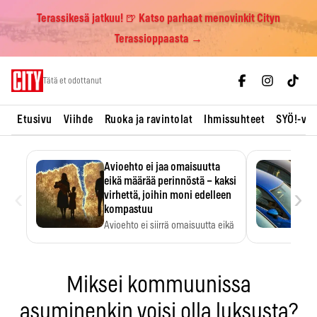
Terassikesä jatkuu! 🍺 Katso parhaat menovinkit Cityn
Terassioppaasta →
Skip
Tätä et odottanut
to
content
Etusivu
Viihde
Ruoka ja ravintolat
Ihmissuhteet
SYÖ!-vii
Avioehto ei jaa omaisuutta
eikä määrää perinnöstä – kaksi
‹
›
virhettä, joihin moni edelleen
kompastuu
Avioehto ei siirrä omaisuutta eikä
ratkaise perintöasioita.
Miksei kommuunissa
asuminenkin voisi olla luksusta?