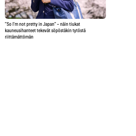
”So I’m not pretty in Japan” – näin tiukat
kauneusihanteet tekevät söpöstäkin tytöstä
riittämättömän