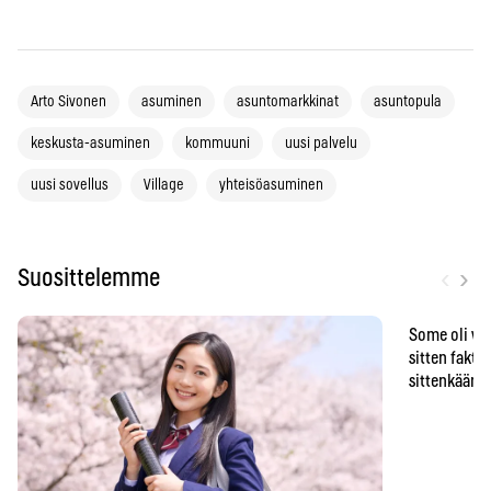
Arto Sivonen
asuminen
asuntomarkkinat
asuntopula
keskusta-asuminen
kommuuni
uusi palvelu
uusi sovellus
Village
yhteisöasuminen
‹
›
Suosittelemme
Some oli vä
sitten faktat
sittenkään o