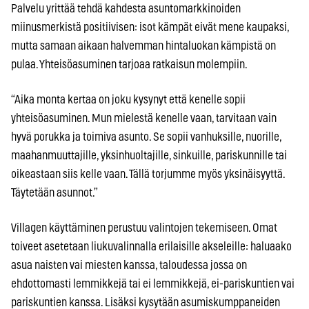
Palvelu yrittää tehdä kahdesta asuntomarkkinoiden
miinusmerkistä positiivisen: isot kämpät eivät mene kaupaksi,
mutta samaan aikaan halvemman hintaluokan kämpistä on
pulaa. Yhteisöasuminen tarjoaa ratkaisun molempiin.
“Aika monta kertaa on joku kysynyt että kenelle sopii
yhteisöasuminen. Mun mielestä kenelle vaan, tarvitaan vain
hyvä porukka ja toimiva asunto. Se sopii vanhuksille, nuorille,
maahanmuuttajille, yksinhuoltajille, sinkuille, pariskunnille tai
oikeastaan siis kelle vaan. Tällä torjumme myös yksinäisyyttä.
Täytetään asunnot.”
Villagen käyttäminen perustuu valintojen tekemiseen. Omat
toiveet asetetaan liukuvalinnalla erilaisille akseleille: haluaako
asua naisten vai miesten kanssa, taloudessa jossa on
ehdottomasti lemmikkejä tai ei lemmikkejä, ei-pariskuntien vai
pariskuntien kanssa. Lisäksi kysytään asumiskumppaneiden