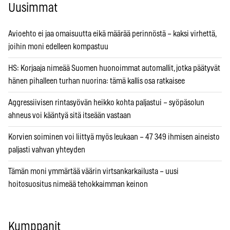
Uusimmat
Avioehto ei jaa omaisuutta eikä määrää perinnöstä – kaksi virhettä,
joihin moni edelleen kompastuu
HS: Korjaaja nimeää Suomen huonoimmat automallit, jotka päätyvät
hänen pihalleen turhan nuorina: tämä kallis osa ratkaisee
Aggressiivisen rintasyövän heikko kohta paljastui – syöpäsolun
ahneus voi kääntyä sitä itseään vastaan
Korvien soiminen voi liittyä myös leukaan – 47 349 ihmisen aineisto
paljasti vahvan yhteyden
Tämän moni ymmärtää väärin virtsankarkailusta – uusi
hoitosuositus nimeää tehokkaimman keinon
Kumppanit