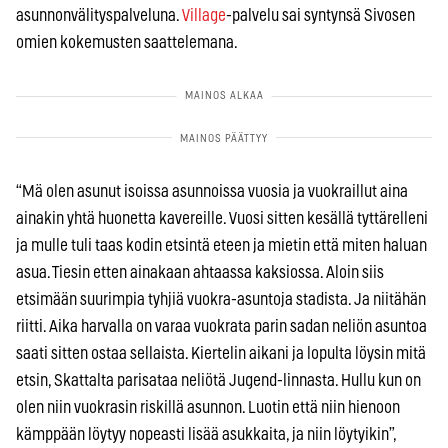
asunnonvälityspalveluna.
Village
-palvelu sai syntynsä Sivosen
omien kokemusten saattelemana.
“Mä olen asunut isoissa asunnoissa vuosia ja vuokraillut aina
ainakin yhtä huonetta kavereille. Vuosi sitten kesällä tyttärelleni
ja mulle tuli taas kodin etsintä eteen ja mietin että miten haluan
asua. Tiesin etten ainakaan ahtaassa kaksiossa. Aloin siis
etsimään suurimpia tyhjiä vuokra-asuntoja stadista. Ja niitähän
riitti. Aika harvalla on varaa vuokrata parin sadan neliön asuntoa
saati sitten ostaa sellaista. Kiertelin aikani ja lopulta löysin mitä
etsin, Skattalta parisataa neliötä Jugend-linnasta. Hullu kun on
olen niin vuokrasin riskillä asunnon. Luotin että niin hienoon
kämppään löytyy nopeasti lisää asukkaita, ja niin löytyikin”,