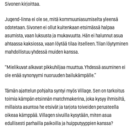
Sivonen kirjoittaa.
Jugend-linna ei ole se, mitä kommuuniasumiselta yleensä
odotetaan. Sivonen ei ollut kuitenkaan etsimässä halpaa
asumista, vaan luksusta ja mukavuutta. Hän ei halunnut asua
ahtaassa kaksiossa, vaan löytää tilaa itselleen. Tilan löytyminen
mahdollistuu yhdessä muiden kanssa.
“Mielikuvat alkavat pikkuhiljaa muuttua. Yhdessä asuminen ei
ole enää synonyymi nuoruuden bailukämpälle.”
Tämän ajattelun pohjalta syntyi myös Village. Sen on tarkoitus
toimia kämpän etsinnän matchmakerina, joka kysyy ihmisiltä,
millaista asuntoa he etsivät ja tarjota toiveiden perusteella
oikeaa kämppää. Villagen sivuilla kysytään, miten asua
edullisesti parhailla paikoilla ja huipputyyppien kanssa?