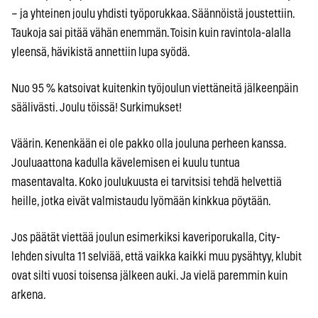
– ja yhteinen joulu yhdisti työporukkaa. Säännöistä joustettiin.
Taukoja sai pitää vähän enemmän. Toisin kuin ravintola-alalla
yleensä, hävikistä annettiin lupa syödä.
Nuo 95 % katsoivat kuitenkin työjoulun viettäneitä jälkeenpäin
säälivästi. Joulu töissä! Surkimukset!
Väärin. Kenenkään ei ole pakko olla jouluna perheen kanssa.
Jouluaattona kadulla kävelemisen ei kuulu tuntua
masentavalta. Koko joulukuusta ei tarvitsisi tehdä helvettiä
heille, jotka eivät valmistaudu lyömään kinkkua pöytään.
Jos päätät viettää joulun esimerkiksi kaveriporukalla, City-
lehden sivulta 11 selviää, että vaikka kaikki muu pysähtyy, klubit
ovat silti vuosi toisensa jälkeen auki. Ja vielä paremmin kuin
arkena.