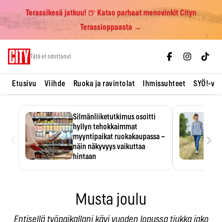
Terassikesä jatkuu! 🍺 Katso parhaat menovinkit Cityn
Terassioppaasta →
Skip
Tätä et odottanut
to
content
Etusivu
Viihde
Ruoka ja ravintolat
Ihmissuhteet
SYÖ!-vii
Silmänliiketutkimus osoitti
hyllyn tehokkaimmat
‹
›
myyntipaikat ruokakaupassa –
näin näkyvyys vaikuttaa
hintaan
Tuotteen paikka hyllyssä
ratkaisee, huomataanko se.
Kauppiaat hyödyntävät…
Musta joulu
Entisellä työpaikallani kävi vuoden lopussa tiukka jako