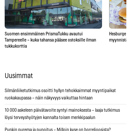
Suomen ensimmäinen PrismaTukku avautui
Hesburgerilt
Tampereelle – kuka tahansa pääsee ostoksille ilman
myynnistä – 
tukkukorttia
Uusimmat
Silmänliiketutkimus osoitti hyllyn tehokkaimmat myyntipaikat
ruokakaupassa – näin näkyvyys vaikuttaa hintaan
10 000 askeleen päivätavoite syntyi mainoksesta – laaja tutkimus
löysi terveyshyötyjen kannalta toisen merkkipaalun
Punkin purema ja punoitus – Milloin kyse on borrelioosista?