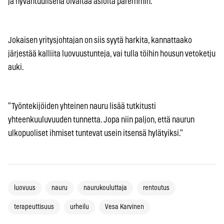
ja hyväntuulisena oivaltaa asioita paremmin.”
Jokaisen yritysjohtajan on siis syytä harkita, kannattaako
järjestää kalliita luovuustunteja, vai tulla töihin housun vetoketju
auki.
”Työntekijöiden yhteinen nauru lisää tutkitusti
yhteenkuuluvuuden tunnetta. Jopa niin paljon, että naurun
ulkopuoliset ihmiset tuntevat usein itsensä hylätyiksi.”
luovuus
nauru
naurukouluttaja
rentoutus
terapeuttisuus
urheilu
Vesa Karvinen