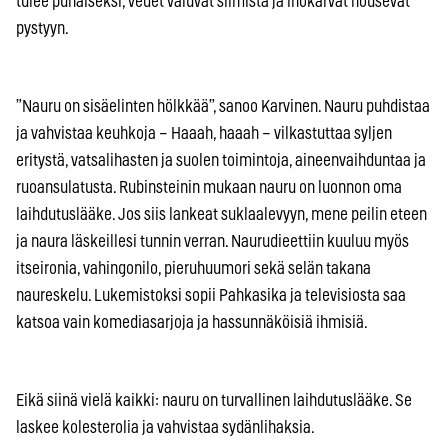
tulee punaiseksi, vedet valuvat silmistä ja ihokarvat nousevat
pystyyn.
”Nauru on sisäelinten hölkkää”, sanoo Karvinen. Nauru puhdistaa
ja vahvistaa keuhkoja – Haaah, haaah – vilkastuttaa syljen
eritystä, vatsalihasten ja suolen toimintoja, aineenvaihduntaa ja
ruoansulatusta. Rubinsteinin mukaan nauru on luonnon oma
laihdutuslääke. Jos siis lankeat suklaalevyyn, mene peilin eteen
ja naura läskeillesi tunnin verran. Naurudieettiin kuuluu myös
itseironia, vahingonilo, pieruhuumori sekä selän takana
naureskelu. Lukemistoksi sopii Pahkasika ja televisiosta saa
katsoa vain komediasarjoja ja hassunnäköisiä ihmisiä.
Eikä siinä vielä kaikki: nauru on turvallinen laihdutuslääke. Se
laskee kolesterolia ja vahvistaa sydänlihaksia.