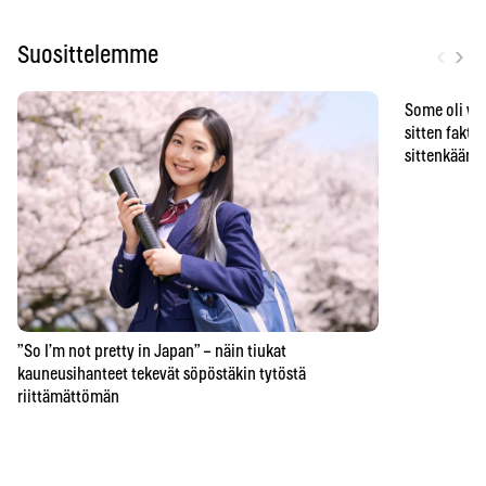
‹
›
Suosittelemme
Some oli vä
sitten faktat
sittenkään o
”So I’m not pretty in Japan” – näin tiukat
kauneusihanteet tekevät söpöstäkin tytöstä
riittämättömän