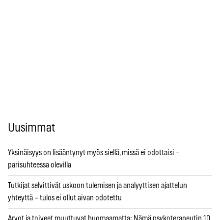
Uusimmat
Yksinäisyys on lisääntynyt myös siellä, missä ei odottaisi –
parisuhteessa olevilla
Tutkijat selvittivät uskoon tulemisen ja analyyttisen ajattelun
yhteyttä – tulos ei ollut aivan odotettu
Arvot ja toiveet muuttuvat huomaamatta: Nämä psykoterapeutin 10