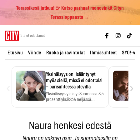
Terassikesä jatkuu! 🍺 Katso parhaat menovinkit Cityn
Terassioppaasta →
Skip
Tätä et odottanut
to
content
Etusivu
Viihde
Ruoka ja ravintolat
Ihmissuhteet
SYÖ!-vii
Yksinäisyys on lisääntynyt
myös siellä, missä ei odottaisi
‹
›
– parisuhteessa olevilla
Yksinäisyys yleistyi Suomessa 8,5
prosenttiyksikköä neljässä
vuodessa. Se…
Naura henkesi edestä
Nauru on vakava asia. Ja suomalaisilla on