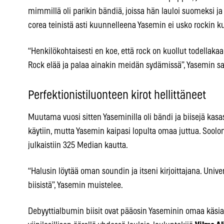
mimmillä oli parikin bändiä, joissa hän lauloi suomeksi 
corea teinistä asti kuunnelleena Yasemin ei usko rockin 
“Henkilökohtaisesti en koe, että rock on kuollut todellaka
Rock elää ja palaa ainakin meidän sydämissä”, Yasemin s
Perfektionistiluonteen kirot hellittäneet
Muutama vuosi sitten Yaseminilla oli bändi ja biisejä kasa
käytiin, mutta Yasemin kaipasi lopulta omaa juttua. Soolom
julkaistiin 325 Median kautta.
“Halusin löytää oman soundin ja itseni kirjoittajana. Uni
biisistä”, Yasemin muistelee.
Debyyttialbumin biisit ovat pääosin Yaseminin omaa käsia