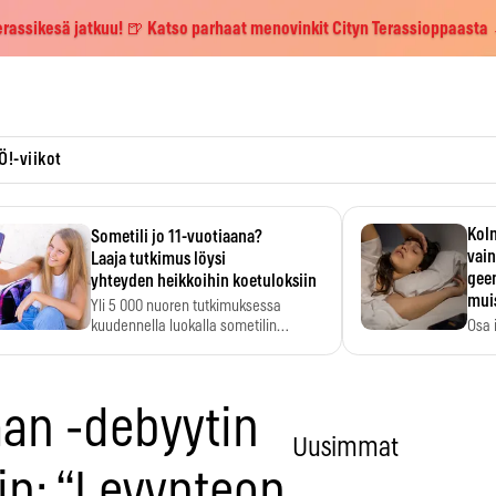
erassikesä jatkuu! 🍺 Katso parhaat menovinkit Cityn Terassioppaasta
Ö!-viikot
Kolm
Sometili jo 11-vuotiaana?
vain
Laaja tutkimus löysi
geen
yhteyden heikkoihin koetuloksiin
mui
Yli 5 000 nuoren tutkimuksessa
kuudennella luokalla sometilin…
Osa 
voi s
an -debyytin
Uusimmat
min: “Levynteon