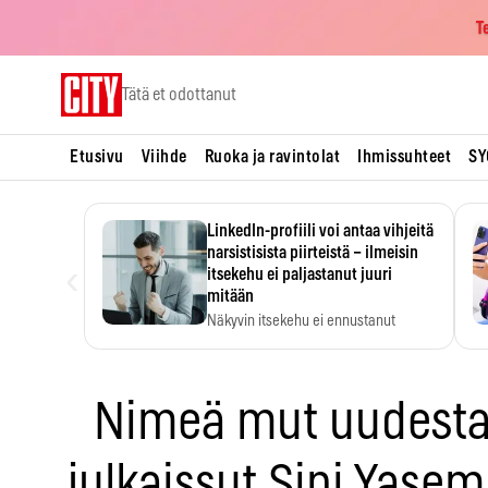
T
Skip
Tätä et odottanut
to
content
Etusivu
Viihde
Ruoka ja ravintolat
Ihmissuhteet
SY
LinkedIn-profiili voi antaa vihjeitä
narsistisista piirteistä – ilmeisin
‹
itsekehu ei paljastanut juuri
mitään
Näkyvin itsekehu ei ennustanut
narsistisia piirteitä.
Nimeä mut uudesta
julkaissut Sini Yase