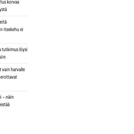
utus korvaa
ystä
eitä
in itsekehu ei
a tutkimus löysi
iin
 vain harvalle
a erottavat
i – näin
estää