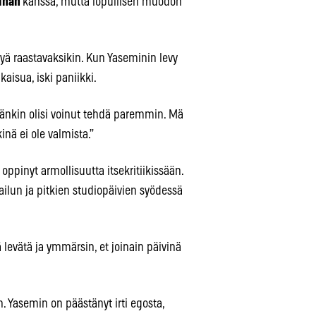
linan
kanssa, mutta lopullisen muodon
tyä raastavaksikin. Kun Yaseminin levy
isua, iski paniikki.
tämänkin olisi voinut tehdä paremmin. Mä
kinä ei ole valmista.”
n oppinyt armollisuutta itsekritiikissään.
ilun ja pitkien studiopäivien syödessä
sä levätä ja ymmärsin, et joinain päivinä
n. Yasemin on päästänyt irti egosta,