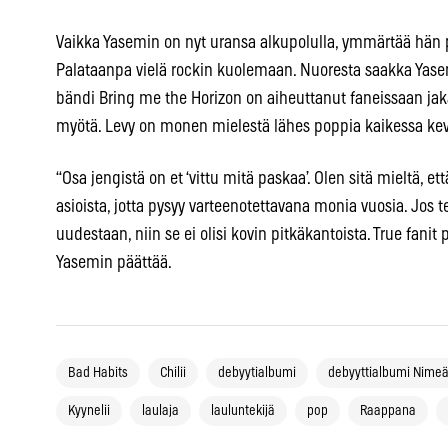
Vaikka Yasemin on nyt uransa alkupolulla, ymmärtää hän p
Palataanpa vielä rockin kuolemaan. Nuoresta saakka Yas
bändi Bring me the Horizon on aiheuttanut faneissaan
myötä. Levy on monen mielestä lähes poppia kaikessa ke
“Osa jengistä on et ‘vittu mitä paskaa’. Olen sitä mieltä, ett
asioista, jotta pysyy varteenotettavana monia vuosia. Jos 
uudestaan, niin se ei olisi kovin pitkäkantoista. True fanit
Yasemin päättää.
Bad Habits
Chilii
debyytialbumi
debyyttialbumi Nime
Kyynelii
laulaja
lauluntekijä
pop
Raappana