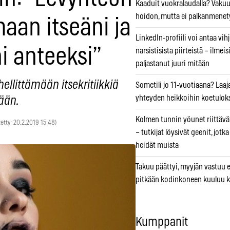
Kaaduit vuokralaudalla? Vaku
hoidon, mutta ei palkanmenet
aan itseäni ja
LinkedIn-profiili voi antaa vihj
i anteeksi”
narsistisista piirteistä – ilmeis
paljastanut juuri mitään
ellittämään itsekritiikkiä
Sometili jo 11-vuotiaana? Laaj
yhteyden heikkoihin koetuloks
ään.
Kolmen tunnin yöunet riittävät
tetty: 20.2.2019 15:48)
– tutkijat löysivät geenit, jotk
heidät muista
Takuu päättyi, myyjän vastuu e
pitkään kodinkoneen kuuluu k
Kumppanit