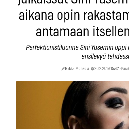
aikana opin rakastam
antamaan itsellen
Perfektionistiluonne Sini Yasemin oppi h
ensilevyä tehdess
Riikka Möhkölä
20.2.2019 15:42
(Päivi