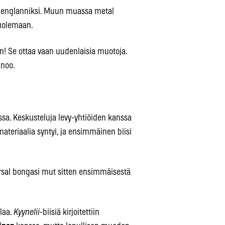
ja englanniksi. Muun muassa metal
kuolemaan.
an! Se ottaa vaan uudenlaisia muotoja.
anoo.
ssa. Keskusteluja levy-yhtiöiden kanssa
ateriaalia syntyi, ja ensimmäinen biisi
versal bongasi mut sitten ensimmäisestä
laa.
Kyynelii
-biisiä kirjoitettiin