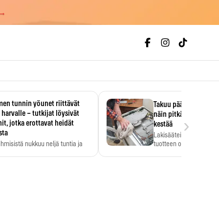
 →
en tunnin yöunet riittävät
Takuu päättyi, myyjän
 harvalle – tutkijat löysivät
näin pitkään kodinko
›
it, jotka erottavat heidät
kestää
sta
Lakisääteinen virhevast
ihmisistä nukkuu neljä tuntia ja
tuotteen oletetun kestoi
ilti…