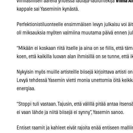
viinilasillisen äärellä yhdessä laulaja-lauluntekijä
Vilma A
kappale sai Yaseminin kynästä.
Perfektionistiluonteelle ensimmäisen levyn julkaisu voi äi
oli miksauksia myöten valmiina muutama päivä ennen julka
“Mikään ei koskaan riitä itselle ja aina on se fiilis, että 
koen, että kaikilla luovan alan ihmisillä on se tunne, että i
Nykyisin myös muille artisteille biisejä kirjoittava artisti o
Levyä tehdessä Yasemin vietti monia unettomia öitä keikka
energiaa.
“Stoppi tuli vastaan. Tajusin, että välillä pitää antaa itsen
ei vaan lähde ja niitä biisejä ei synny”, Yasemin sanoo.
Entiset raamit ja kahleet eivät rajoita enää entiseen mallii