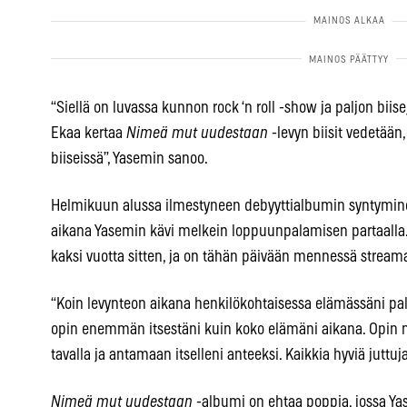
“Siellä on luvassa kunnon rock ‘n roll -show ja paljon biis
Ekaa kertaa
Nimeä mut uudestaan
-levyn biisit vedetään, 
biiseissä”, Yasemin sanoo.
Helmikuun alussa ilmestyneen debyyttialbumin syntyminen 
aikana Yasemin kävi melkein loppuunpalamisen partaalla.
kaksi vuotta sitten, ja on tähän päivään mennessä streama
“Koin levynteon aikana henkilökohtaisessa elämässäni palj
opin enemmän itsestäni kuin koko elämäni aikana. Opin m
tavalla ja antamaan itselleni anteeksi. Kaikkia hyviä juttuja
Nimeä mut uudestaan
-albumi on ehtaa poppia, jossa Y