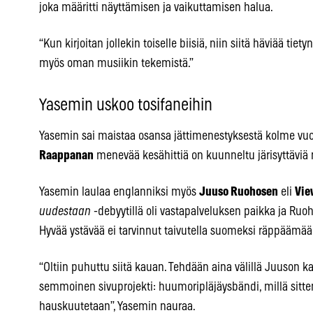
joka määritti näyttämisen ja vaikuttamisen halua.
“Kun kirjoitan jollekin toiselle biisiä, niin siitä häviää ti
myös oman musiikin tekemistä.”
Yasemin uskoo tosifaneihin
Yasemin sai maistaa osansa jättimenestyksestä kolme vuo
Raappanan
menevää kesähittiä on kuunneltu järisyttäviä 
Yasemin laulaa englanniksi myös
Juuso Ruohosen
eli
Vie
uudestaan
-debyytillä oli vastapalveluksen paikka ja Ruo
Hyvää ystävää ei tarvinnut taivutella suomeksi räppäämää
“Oltiin puhuttu siitä kauan. Tehdään aina välillä Juuson k
semmoinen sivuprojekti: huumoripläjäysbändi, millä sitten
hauskuutetaan”, Yasemin nauraa.