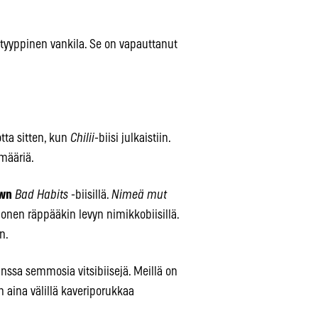
etyntyyppinen vankila. Se on vapauttanut
tta sitten, kun
Chilii
-biisi julkaistiin.
määriä.
wn
Bad Habits
-biisillä.
Nimeä mut
honen räppääkin levyn nimikkobiisillä.
n.
anssa semmosia vitsibiisejä. Meillä on
 aina välillä kaveriporukkaa