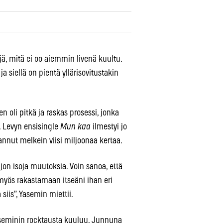
ejä, mitä ei oo aiemmin livenä kuultu.
ja siellä on pientä yllärisovitustakin
oli pitkä ja raskas prosessi, jonka
 Levyn ensisingle
Mun kaa
ilmestyi jo
nnut melkein viisi miljoonaa kertaa.
on isoja muutoksia. Voin sanoa, että
yös rakastamaan itseäni ihan eri
 siis”, Yasemin miettii.
aseminin rocktausta kuuluu. Junnuna