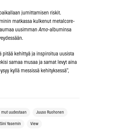
aikallaan jumittamisen riskit.
eminin matkassa kulkenut metalcore-
 jakaumaa uusimman
Amo
-albuminsa
veydessään.
ä pitää kehittyä ja inspiroitua uusista
tekisi samaa musaa ja samat levyt aina
 pysyy kyllä messissä kehityksessä”,
ä mut uudestaan
Juuso Ruohonen
Sini Yasemin
View