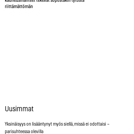
kauneusihanteet tekevät söpöstäkin tytöstä
riittämättömän
Uusimmat
Yksinäisyys on lisääntynyt myös siellä, missä ei odottaisi –
parisuhteessa olevilla