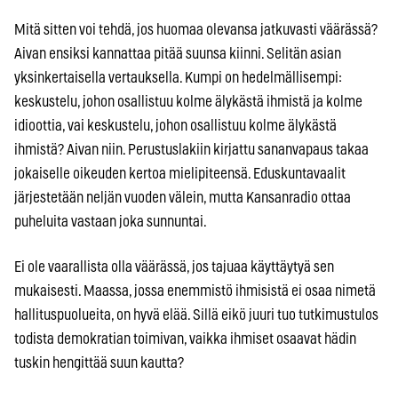
Mitä sitten voi tehdä, jos huomaa olevansa jatkuvasti väärässä?
Aivan ensiksi kannattaa pitää suunsa kiinni. Selitän asian
yksinkertaisella vertauksella. Kumpi on hedelmällisempi:
keskustelu, johon osallistuu kolme älykästä ihmistä ja kolme
idioottia, vai keskustelu, johon osallistuu kolme älykästä
ihmistä? Aivan niin. Perustuslakiin kirjattu sananvapaus takaa
jokaiselle oikeuden kertoa mielipiteensä. Eduskuntavaalit
järjestetään neljän vuoden välein, mutta Kansanradio ottaa
puheluita vastaan joka sunnuntai.
Ei ole vaarallista olla väärässä, jos tajuaa käyttäytyä sen
mukaisesti. Maassa, jossa enemmistö ihmisistä ei osaa nimetä
hallituspuolueita, on hyvä elää. Sillä eikö juuri tuo tutkimustulos
todista demokratian toimivan, vaikka ihmiset osaavat hädin
tuskin hengittää suun kautta?