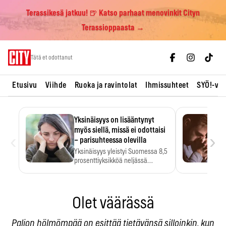
Terassikesä jatkuu! 🍺 Katso parhaat menovinkit Cityn
Terassioppaasta →
Skip
Tätä et odottanut
to
content
Etusivu
Viihde
Ruoka ja ravintolat
Ihmissuhteet
SYÖ!-vii
Yksinäisyys on lisääntynyt
myös siellä, missä ei odottaisi
‹
›
– parisuhteessa olevilla
Yksinäisyys yleistyi Suomessa 8,5
prosenttiyksikköä neljässä
vuodessa. Se…
Olet väärässä
Paljon hölmömpää on esittää tietävänsä silloinkin, kun