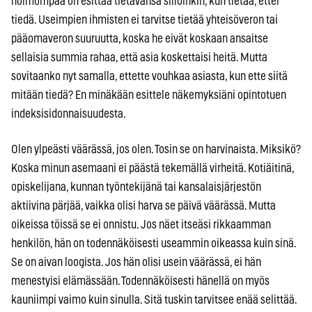
hölmömpää on esittää tietävänsä silloinkin, kun tietää, ettei
tiedä. Useimpien ihmisten ei tarvitse tietää yhteisöveron tai
pääomaveron suuruutta, koska he eivät koskaan ansaitse
sellaisia summia rahaa, että asia koskettaisi heitä. Mutta
sovitaanko nyt samalla, ettette vouhkaa asiasta, kun ette siitä
mitään tiedä? En minäkään esittele näkemyksiäni opintotuen
indeksisidonnaisuudesta.
Olen ylpeästi väärässä, jos olen. Tosin se on harvinaista. Miksikö?
Koska minun asemaani ei päästä tekemällä virheitä. Kotiäitinä,
opiskelijana, kunnan työntekijänä tai kansalaisjärjestön
aktiivina pärjää, vaikka olisi harva se päivä väärässä. Mutta
oikeissa töissä se ei onnistu. Jos näet itseäsi rikkaamman
henkilön, hän on todennäköisesti useammin oikeassa kuin sinä.
Se on aivan loogista. Jos hän olisi usein väärässä, ei hän
menestyisi elämässään. Todennäköisesti hänellä on myös
kauniimpi vaimo kuin sinulla. Sitä tuskin tarvitsee enää selittää.