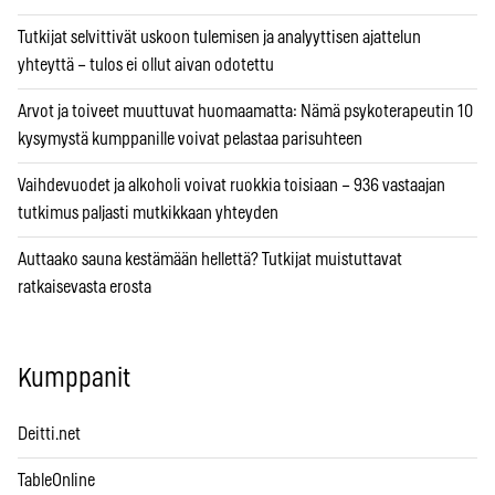
Tutkijat selvittivät uskoon tulemisen ja analyyttisen ajattelun
yhteyttä – tulos ei ollut aivan odotettu
Arvot ja toiveet muuttuvat huomaamatta: Nämä psykoterapeutin 10
kysymystä kumppanille voivat pelastaa parisuhteen
Vaihdevuodet ja alkoholi voivat ruokkia toisiaan – 936 vastaajan
tutkimus paljasti mutkikkaan yhteyden
Auttaako sauna kestämään hellettä? Tutkijat muistuttavat
ratkaisevasta erosta
Kumppanit
Deitti.net
TableOnline