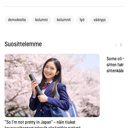
demokratia
kolumni
kolumnit
työ
vääryys
‹
›
Suosittelemme
Some oli vä
sitten faktat
sittenkään o
”So I’m not pretty in Japan” – näin tiukat