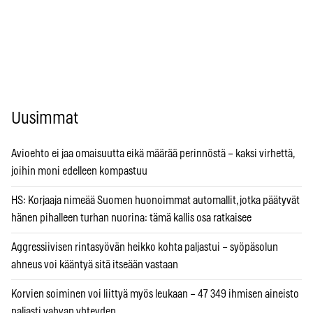
Uusimmat
Avioehto ei jaa omaisuutta eikä määrää perinnöstä – kaksi virhettä,
joihin moni edelleen kompastuu
HS: Korjaaja nimeää Suomen huonoimmat automallit, jotka päätyvät
hänen pihalleen turhan nuorina: tämä kallis osa ratkaisee
Aggressiivisen rintasyövän heikko kohta paljastui – syöpäsolun
ahneus voi kääntyä sitä itseään vastaan
Korvien soiminen voi liittyä myös leukaan – 47 349 ihmisen aineisto
paljasti vahvan yhteyden