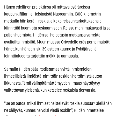
Hänen edellinen projektinsa oli mittava pyöräreissu
kaupunkifillarilla Helsingistä Nuorgamiin. 1300 kilometrin
matkalla hän keräili roskia ja koko reissun tarkoituksena oli
kiinnittää huomiota roskaamiseen. Reissu meni mukavasti ja sai
paljon huomiota. Hildén sai helpotusta matkansa varrekta
avuliailta ihmisiltä. Muun muassa Orivedelle eräs perhe majoitti
hänet, kun häneen iski 39 asteen kuume ja Pyhäjärvellä
leirintäalueelta tarjottiin mökki ja aamupala.
Samalla Hildén pääsi todistamaan yhtä ihmismielen
ihmeellisistä ilmiöistä, nimittäin roskien heittämistä auton
ikkunasta. Tämä välinpitämättömyyden ilmaus näyttäytyy
valitettavan yleisenä, kun katselee roskaisia tienvarsia.
“Se on outoa, miksi ihmiset heittelevät roskia autosta? Siellähän
ne säilyvät, kunnes ne voisi viedä roskiin”, Hildén ihmettelee