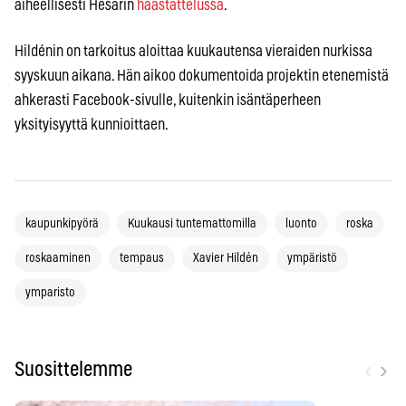
aiheellisesti Hesarin
haastattelussa
.
Hildénin on tarkoitus aloittaa kuukautensa vieraiden nurkissa
syyskuun aikana. Hän aikoo dokumentoida projektin etenemistä
ahkerasti Facebook-sivulle, kuitenkin isäntäperheen
yksityisyyttä kunnioittaen.
kaupunkipyörä
Kuukausi tuntemattomilla
luonto
roska
roskaaminen
tempaus
Xavier Hildén
ympäristö
ymparisto
‹
›
Suosittelemme