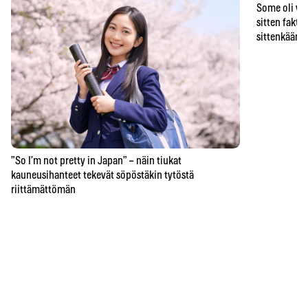
Some oli vä
sitten faktat
sittenkään o
”So I’m not pretty in Japan” – näin tiukat
kauneusihanteet tekevät söpöstäkin tytöstä
riittämättömän