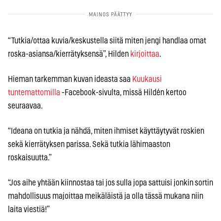
“Tutkia/ottaa kuvia/keskustella siitä miten jengi handlaa omat
roska-asiansa/kierrätyksensä”, Hilden
kirjoittaa
.
Hieman tarkemman kuvan ideasta saa
Kuukausi
tuntemattomilla
-Facebook-sivulta, missä Hildén kertoo
seuraavaa.
“Ideana on tutkia ja nähdä, miten ihmiset käyttäytyvät roskien
sekä kierrätyksen parissa. Sekä tutkia lähimaaston
roskaisuutta.”
“Jos aihe yhtään kiinnostaa tai jos sulla jopa sattuisi jonkin sortin
mahdollisuus majoittaa meikäläistä ja olla tässä mukana niin
laita viestiä!”