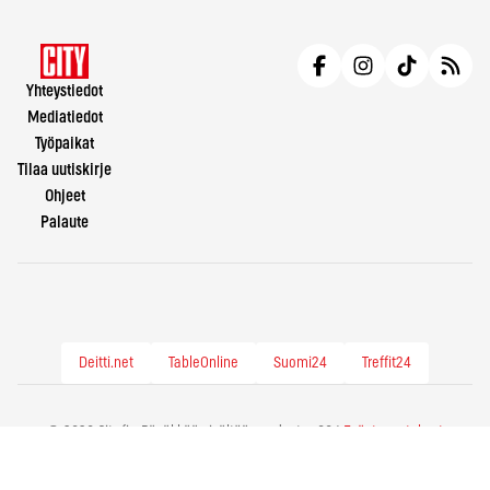
Yhteystiedot
Mediatiedot
Työpaikat
Tilaa uutiskirje
Ohjeet
Palaute
Deitti.net
TableOnline
Suomi24
Treffit24
© 2026 City.fi - Räväkkää sisältöä vuodesta -86 |
Evästeasetukset