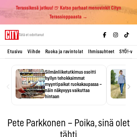
Terassikesä jatkuu! 🍺 Katso parhaat menovinkit Cityn
Terassioppaasta →
Skip
Tätä et odottanut
to
content
Etusivu
Viihde
Ruoka ja ravintolat
Ihmissuhteet
SYÖ!-vii
Silmänliiketutkimus osoitti
hyllyn tehokkaimmat
‹
›
myyntipaikat ruokakaupassa –
näin näkyvyys vaikuttaa
hintaan
Tuotteen paikka hyllyssä
ratkaisee, huomataanko se.
Kauppiaat hyödyntävät…
Pete Parkkonen – Poika, sinä olet
tähti