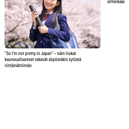
sittenkään o
”So I’m not pretty in Japan” – näin tiukat
kauneusihanteet tekevät söpöstäkin tytöstä
riittämättömän