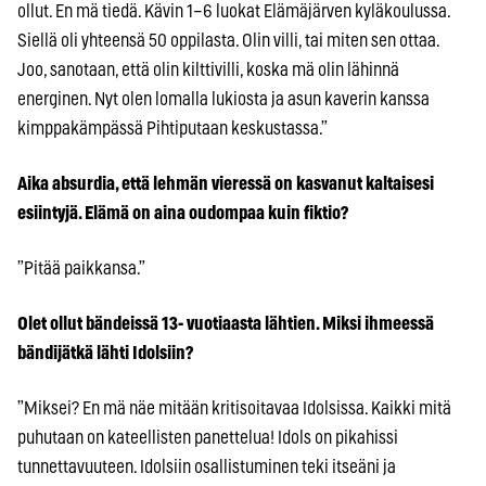
ollut. En mä tiedä. Kävin 1–6 luokat Elämäjärven kyläkoulussa.
Siellä oli yhteensä 50 oppilasta. Olin villi, tai miten sen ottaa.
Joo, sanotaan, että olin kilttivilli, koska mä olin lähinnä
energinen. Nyt olen lomalla lukiosta ja asun kaverin kanssa
kimppakämpässä Pihtiputaan keskustassa.”
Aika absurdia, että lehmän vieressä on kasvanut kaltaisesi
esiintyjä. Elämä on aina oudompaa kuin fiktio?
”Pitää paikkansa.”
Olet ollut bändeissä 13- vuotiaasta lähtien. Miksi ihmeessä
bändijätkä lähti Idolsiin?
”Miksei? En mä näe mitään kritisoitavaa Idolsissa. Kaikki mitä
puhutaan on kateellisten panettelua! Idols on pikahissi
tunnettavuuteen. Idolsiin osallistuminen teki itseäni ja