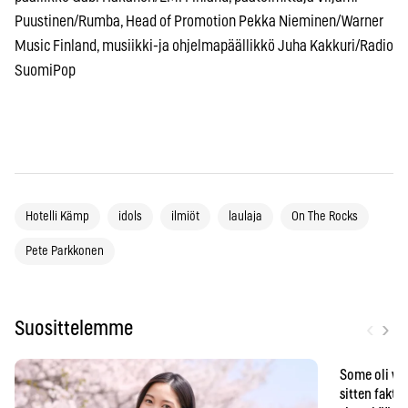
Puustinen/Rumba, Head of Promotion Pekka Nieminen/Warner
Music Finland, musiikki-ja ohjelmapäällikkö Juha Kakkuri/Radio
SuomiPop
Hotelli Kämp
idols
ilmiöt
laulaja
On The Rocks
Pete Parkkonen
‹
›
Suosittelemme
Some oli vä
sitten faktat