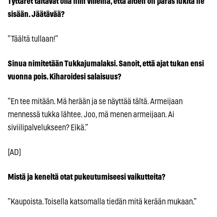
Tyttäret taitavat olla niin villeinä, että äitien on paras lukita ne
sisään. Jäätävää?
”Täältä tullaan!”
Sinua nimitetään Tukkajumalaksi. Sanoit, että ajat tukan ensi
vuonna pois. Kiharoidesi salaisuus?
”En tee mitään. Mä herään ja se näyttää tältä. Armeijaan
mennessä tukka lähtee. Joo, mä menen armeijaan. Ai
siviilipalvelukseen? Eikä.”
[AD]
Mistä ja keneltä otat pukeutumiseesi vaikutteita?
”Kaupoista. Toisella katsomalla tiedän mitä kerään mukaan.”