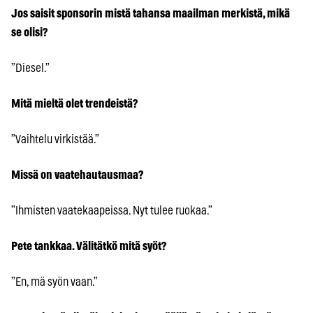
Jos saisit sponsorin mistä tahansa maailman merkistä, mikä
se olisi?
”Diesel.”
Mitä mieltä olet trendeistä?
”Vaihtelu virkistää.”
Missä on vaatehautausmaa?
”Ihmisten vaatekaapeissa. Nyt tulee ruokaa.”
Pete tankkaa. Välitätkö mitä syöt?
”En, mä syön vaan.”