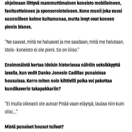
ohjelmaan liittyvä mammuttimainen koneisto mobiileineen,
fanituotteineen ja sponsorointeineen. Kone munii joka vuosi
suunnilleen kolme kultamunaa, mutta levyt ovat koneen
pienin bisnes.
”Ne saavat, mitä ne haluavat ja me saadaan, mitä me halutaan.
Idols- koneisto ei ole pieni. Se on iiiiso.”
Ensimmäistä kertaa Idolsin historiassa nähtiin seksikkyyttä
lavalla, kun vedit Danko Jonesin Cadillac punaisissa
housuissa. Kerro miten noin kilttivilli poika voi pakottaa
kundikaverin takapakkariin?
”Ei mulla oikeasti ole autoa! Pitää vaan eläytyä, laulaa niin kuin
olisi…”
Mistä punaiset housut tulivat?