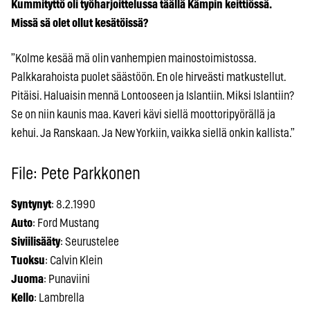
Kummityttö oli työharjoittelussa täällä Kämpin keittiössä.
Missä sä olet ollut kesätöissä?
”Kolme kesää mä olin vanhempien mainostoimistossa.
Palkkarahoista puolet säästöön. En ole hirveästi matkustellut.
Pitäisi. Haluaisin mennä Lontooseen ja Islantiin. Miksi Islantiin?
Se on niin kaunis maa. Kaveri kävi siellä moottoripyörällä ja
kehui. Ja Ranskaan. Ja New Yorkiin, vaikka siellä onkin kallista.”
File: Pete Parkkonen
Syntynyt
: 8.2.1990
Auto
: Ford Mustang
Siviilisääty
: Seurustelee
Tuoksu
: Calvin Klein
Juoma
: Punaviini
Kello
: Lambrella