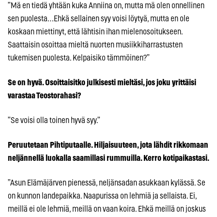
”Mä en tiedä yhtään kuka Anniina on, mutta mä olen onnellinen
sen puolesta…Ehkä sellainen syy voisi löytyä, mutta en ole
koskaan miettinyt, että lähtisin ihan mielenosoitukseen.
Saattaisin osoittaa mieltä nuorten musiikkiharrastusten
tukemisen puolesta. Kelpaisiko tämmöinen?”
Se on hyvä. Osoittaisitko julkisesti mieltäsi, jos joku yrittäisi
varastaa Teostorahasi?
”Se voisi olla toinen hyvä syy.”
Peruutetaan Pihtiputaalle. Hiljaisuuteen, jota lähdit rikkomaan
neljännellä luokalla saamillasi rummuilla. Kerro kotipaikastasi.
”Asun Elämäjärven pienessä, neljänsadan asukkaan kylässä. Se
on kunnon landepaikka. Naapurissa on lehmiä ja sellaista. Ei,
meillä ei ole lehmiä, meillä on vaan koira. Ehkä meillä on joskus