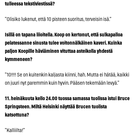
tulleessa tekstiviestissä?
”Olisiko lukenut, että 10 pisteen suoritus, terveisin isä.”
Isillä on tapana liioitella. Koop on kertonut, että sulkapalloa
pelatessanne sinusta tulee voitonnälkäinen kaveri. Kuinka
paljon Koopille häviäminen vituttaa asteikolla yhdestä
kymmeneen?
”10!!!! Se on kuitenkin kaljasta kiinni, hah. Mutta ei hätää, kaikki
on juuri nyt paremmin kuin hyvin. Pääsen tekemään levyä.”
11. heinäkuuta kello 24.00 tuossa samassa tuolissa istui Bruce
Springsteen. Miltä Helsinki näyttää Brucen tuolista
katsottuna?
”Kalliilta!”