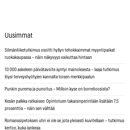
Uusimmat
Silmänliiketutkimus osoitti hyllyn tehokkaimmat myyntipaikat
ruokakaupassa – näin näkyvyys vaikuttaa hintaan
10 000 askeleen päivätavoite syntyi mainoksesta – laaja tutkimus
löysi terveyshyötyjen kannalta toisen merkkipaalun
Punkin purema ja punoitus – Milloin kyse on borrelioosista?
Kesän palkka ratkaisee: Opintotuen takaisinperintään lisätään 7,5
prosenttia – näin sen välttää
Romanssipetoksen uhri ei ole se, jota yleisesti kuvitellaan – tutkimus
kertoo, kuka lankeaa