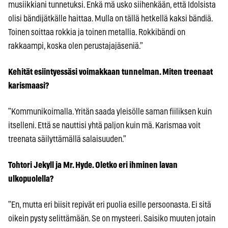
musiikkiani tunnetuksi. Enkä mä usko siihenkään, että Idolsista
olisi bändijätkälle haittaa. Mulla on tällä hetkellä kaksi bändiä.
Toinen soittaa rokkia ja toinen metallia. Rokkibändi on
rakkaampi, koska olen perustajajäseniä.”
Kehität esiintyessäsi voimakkaan tunnelman. Miten treenaat
karismaasi?
”Kommunikoimalla. Yritän saada yleisölle saman fiiliksen kuin
itselleni. Että se nauttisi yhtä paljon kuin mä. Karismaa voit
treenata säilyttämällä salaisuuden.”
Tohtori Jekyll ja Mr. Hyde. Oletko eri ihminen lavan
ulkopuolella?
”En, mutta eri biisit repivät eri puolia esille persoonasta. Ei sitä
oikein pysty selittämään. Se on mysteeri. Saisiko muuten jotain