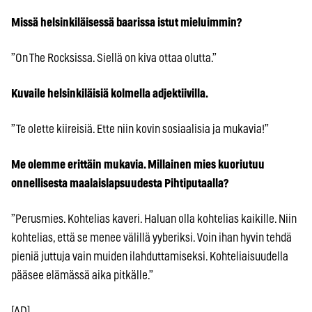
Missä helsinkiläisessä baarissa istut mieluimmin?
”On The Rocksissa. Siellä on kiva ottaa olutta.”
Kuvaile helsinkiläisiä kolmella adjektiivilla.
”Te olette kiireisiä. Ette niin kovin sosiaalisia ja mukavia!”
Me olemme erittäin mukavia. Millainen mies kuoriutuu
onnellisesta maalaislapsuudesta Pihtiputaalla?
”Perusmies. Kohtelias kaveri. Haluan olla kohtelias kaikille. Niin
kohtelias, että se menee välillä yyberiksi. Voin ihan hyvin tehdä
pieniä juttuja vain muiden ilahduttamiseksi. Kohteliaisuudella
pääsee elämässä aika pitkälle.”
[AD]