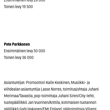
Ensimmäinen levy 26 000
Toinen levy 19 500
Pete Parkkonen
Ensimmäinen levy 50 000
Toinen levy 36 000
Asiantuntijat: Promoottori Kalle Keskinen, Musiikki- ja
viihdealan asiantuntija Lasse Norres, toimitusjohtaja Juhani
Merimaa/Tavastia, pop-toimittaja Juhani Siren/City-lehti,
tuotepäällikkö Jan Vuorinen/Anttila, kotimaisen tuotannon
päällikkö Gabi Hakanen/EMI Finland, päätoimittaja Viljami