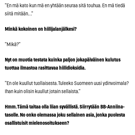
”En mä kato kun mä en yhtään seuraa sitä touhua. En mä tiedä
siitä mitään…”
Minkä kokoinen on hiilijalanjälkesi?
”Mikä?”
Nyt on muotia testata kuinka paljon jokapäiväinen kulutus
tuottaa ilmastoa rasittavaa hiilidioksidia.
”En ole kuullut tuollaisesta. Tuleeko Suomeen uusi ydinvoimala?
Ihan kuin olisin kuullut jotain sellaista.”
Hmm. Tämä taitaa olla liian syvällistä. Siirrytään BB-Anniina-
tasolle. No onko olemassa joku sellainen asia, jonka puolesta
osallistuisit mielenosoitukseen?