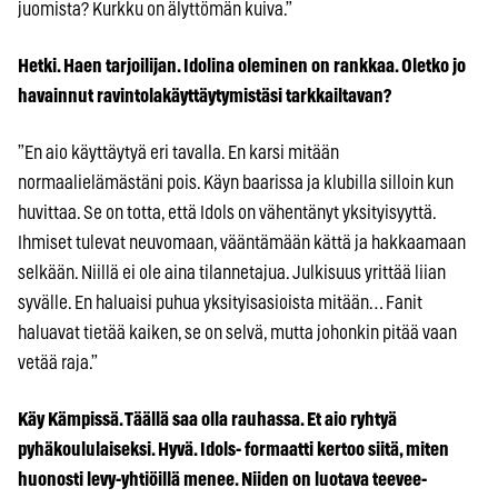
juomista? Kurkku on älyttömän kuiva.”
Hetki. Haen tarjoilijan. Idolina oleminen on rankkaa. Oletko jo
havainnut ravintolakäyttäytymistäsi tarkkailtavan?
”En aio käyttäytyä eri tavalla. En karsi mitään
normaalielämästäni pois. Käyn baarissa ja klubilla silloin kun
huvittaa. Se on totta, että Idols on vähentänyt yksityisyyttä.
Ihmiset tulevat neuvomaan, vääntämään kättä ja hakkaamaan
selkään. Niillä ei ole aina tilannetajua. Julkisuus yrittää liian
syvälle. En haluaisi puhua yksityisasioista mitään… Fanit
haluavat tietää kaiken, se on selvä, mutta johonkin pitää vaan
vetää raja.”
Käy Kämpissä. Täällä saa olla rauhassa. Et aio ryhtyä
pyhäkoululaiseksi. Hyvä. Idols- formaatti kertoo siitä, miten
huonosti levy-yhtiöillä menee. Niiden on luotava teevee-