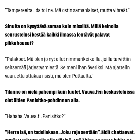
”Tampereelta. Ida toi ne. Mä ostin samanlaiset, mutta vihreät.”
Sinulta on kysyttävä samaa kuin missiltä. Millä keinolla
seurustelusi kestää kaikki ilmassa lentävät palavat
pikkuhousut?
”Palakoot. Mä olen jo nyt ollut nimmarikeikoilla, joilla tarvittiin
seitsemää järjestysmiestä. Se meni ihan överiksi. Mä ajattelin
vaan, että ottakaa iisisti, mä olen Puttaalta.”
Tilanne on vielä pahempi kuin luulet. Vauva.fi:n keskusteluissa
olet äitien Panisitko-pohdinnan alla.
”Hahaha. Vauva.fi. Panisitko?”
”Herra isä, en todellakaan. Joku raja sentään”, äidit chattaavat.