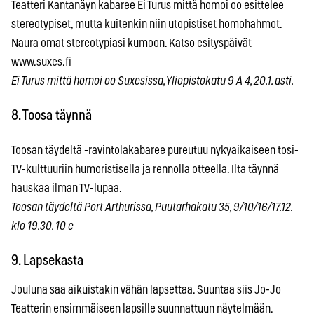
Teatteri Kantanäyn kabaree Ei Turus mittä homoi oo esittelee
stereotypiset, mutta kuitenkin niin utopistiset homohahmot.
Naura omat stereotypiasi kumoon. Katso esityspäivät
www.suxes.fi
Ei Turus mittä homoi oo Suxesissa, Yliopistokatu 9 A 4, 20.1. asti.
8. Toosa täynnä
Toosan täydeltä -ravintolakabaree pureutuu nykyaikaiseen tosi-
TV-kulttuuriin humoristisella ja rennolla otteella. Ilta täynnä
hauskaa ilman TV-lupaa.
Toosan täydeltä Port Arthurissa, Puutarhakatu 35, 9/10/16/17.12.
klo 19.30. 10 e
9. Lapsekasta
Jouluna saa aikuistakin vähän lapsettaa. Suuntaa siis Jo-Jo
Teatterin ensimmäiseen lapsille suunnattuun näytelmään.