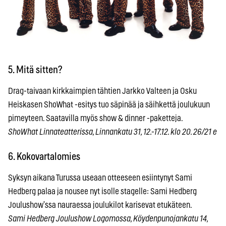
5. Mitä sitten?
Drag-taivaan kirkkaimpien tähtien Jarkko Valteen ja Osku
Heiskasen ShoWhat -esitys tuo säpinää ja säihkettä joulukuun
pimeyteen. Saatavilla myös show & dinner -paketteja.
ShoWhat Linnateatterissa, Linnankatu 31, 12.-17.12. klo 20. 26/21 e
6. Kokovartalomies
Syksyn aikana Turussa useaan otteeseen esiintynyt Sami
Hedberg palaa ja nousee nyt isolle stagelle: Sami Hedberg
Joulushow’ssa nauraessa joulukilot karisevat etukäteen.
Sami Hedberg Joulushow Logomossa, Köydenpunojankatu 14,