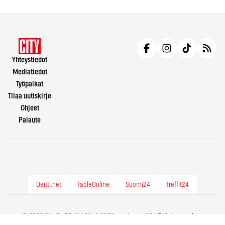
Yhteystiedot
Mediatiedot
Työpaikat
Tilaa uutiskirje
Ohjeet
Palaute
Deitti.net
TableOnline
Suomi24
Treffit24
© 2026 City.fi - Räväkkää sisältöä vuodesta -86 |
Evästeasetukset