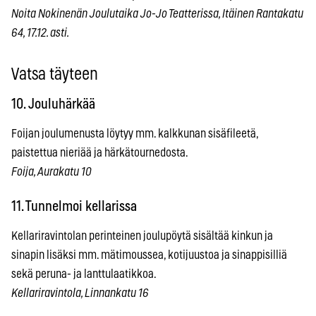
Noita Nokinenän Joulutaika Jo-Jo Teatterissa, Itäinen Rantakatu
64, 17.12. asti.
Vatsa täyteen
10. Jouluhärkää
Foijan joulumenusta löytyy mm. kalkkunan sisäfileetä,
paistettua nieriää ja härkätournedosta.
Foija, Aurakatu 10
11. Tunnelmoi kellarissa
Kellariravintolan perinteinen joulupöytä sisältää kinkun ja
sinapin lisäksi mm. mätimoussea, kotijuustoa ja sinappisilliä
sekä peruna- ja lanttulaatikkoa.
Kellariravintola, Linnankatu 16