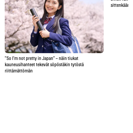
sittenkään o
”So I’m not pretty in Japan” – näin tiukat
kauneusihanteet tekevät söpöstäkin tytöstä
riittämättömän