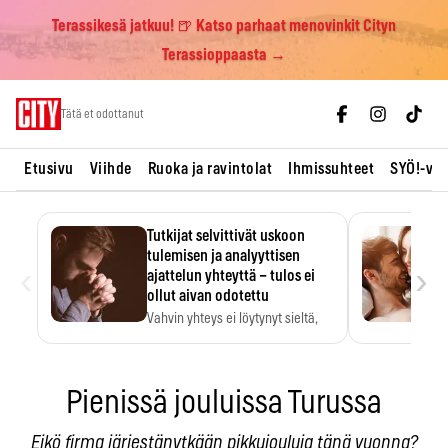
Terassikesä jatkuu! 🍺 Katso parhaat menovinkit Cityn
Terassioppaasta →
Skip
Tätä et odottanut
to
content
Etusivu
Viihde
Ruoka ja ravintolat
Ihmissuhteet
SYÖ!-vii
Tutkijat selvittivät uskoon
tulemisen ja analyyttisen
‹
›
ajattelun yhteyttä – tulos ei
ollut aivan odotettu
Vahvin yhteys ei löytynyt sieltä,
mistä sitä odotettiin.
Pienissä jouluissa Turussa
Eikö firma järjestänytkään pikkujouluja tänä vuonna?