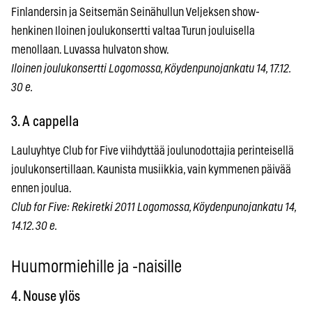
Finlandersin ja Seitsemän Seinähullun Veljeksen show-
henkinen Iloinen joulukonsertti valtaa Turun jouluisella
menollaan. Luvassa hulvaton show.
Iloinen joulukonsertti Logomossa, Köydenpunojankatu 14, 17.12.
30 e.
3. A cappella
Lauluyhtye Club for Five viihdyttää joulunodottajia perinteisellä
joulukonsertillaan. Kaunista musiikkia, vain kymmenen päivää
ennen joulua.
Club for Five: Rekiretki 2011 Logomossa, Köydenpunojankatu 14,
14.12. 30 e.
Huumormiehille ja -naisille
4. Nouse ylös