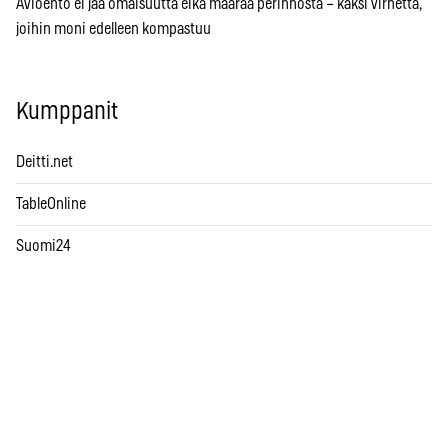
Avioehto ei jaa omaisuutta eikä määrää perinnöstä – kaksi virhettä,
joihin moni edelleen kompastuu
Kumppanit
Deitti.net
TableOnline
Suomi24