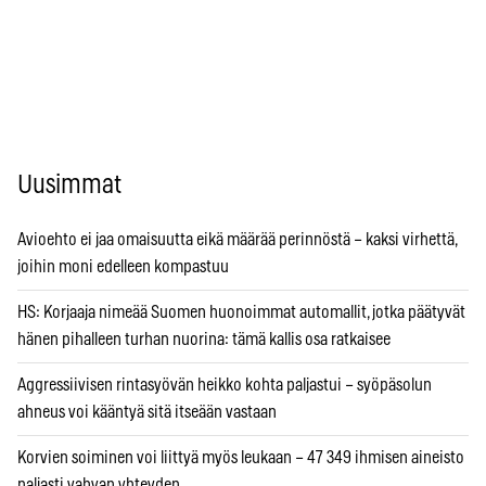
Uusimmat
Avioehto ei jaa omaisuutta eikä määrää perinnöstä – kaksi virhettä,
joihin moni edelleen kompastuu
HS: Korjaaja nimeää Suomen huonoimmat automallit, jotka päätyvät
hänen pihalleen turhan nuorina: tämä kallis osa ratkaisee
Aggressiivisen rintasyövän heikko kohta paljastui – syöpäsolun
ahneus voi kääntyä sitä itseään vastaan
Korvien soiminen voi liittyä myös leukaan – 47 349 ihmisen aineisto
paljasti vahvan yhteyden