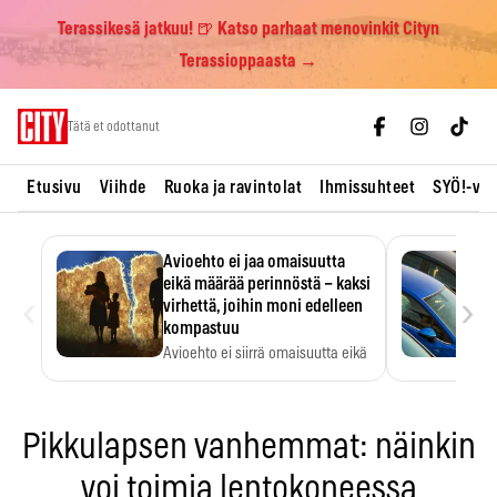
Terassikesä jatkuu! 🍺 Katso parhaat menovinkit Cityn
Terassioppaasta →
Skip
Tätä et odottanut
to
content
Etusivu
Viihde
Ruoka ja ravintolat
Ihmissuhteet
SYÖ!-vii
Avioehto ei jaa omaisuutta
eikä määrää perinnöstä – kaksi
‹
›
virhettä, joihin moni edelleen
kompastuu
Avioehto ei siirrä omaisuutta eikä
ratkaise perintöasioita.
Pikkulapsen vanhemmat: näinkin
voi toimia lentokoneessa