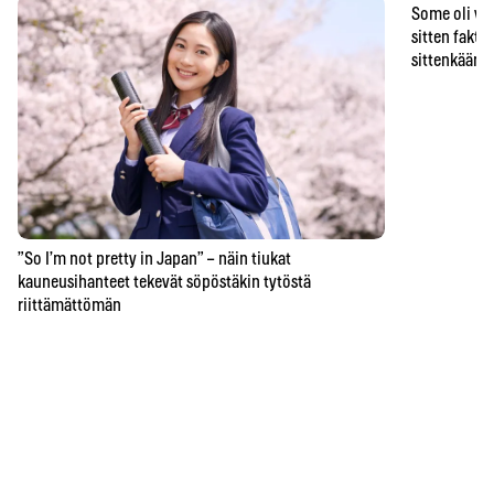
Some oli vä
sitten faktat
sittenkään o
”So I’m not pretty in Japan” – näin tiukat
kauneusihanteet tekevät söpöstäkin tytöstä
riittämättömän