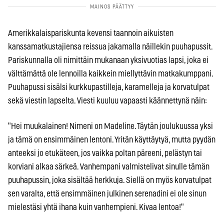
Amerikkalaispariskunta kevensi taannoin aikuisten
kanssamatkustajiensa reissua jakamalla näillekin puuhapussit.
Pariskunnalla oli nimittäin mukanaan yksivuotias lapsi, joka ei
välttämättä ole lennoilla kaikkein miellyttävin matkakumppani.
Puuhapussi sisälsi kurkkupastilleja, karamelleja ja korvatulpat
sekä viestin lapselta. Viesti kuuluu vapaasti käännettynä näin:
"Hei muukalainen! Nimeni on Madeline. Täytän joulukuussa yksi
ja tämä on ensimmäinen lentoni. Yritän käyttäytyä, mutta pyydän
anteeksi jo etukäteen, jos vaikka poltan päreeni, pelästyn tai
korviani alkaa särkeä. Vanhempani valmistelivat sinulle tämän
puuhapussin, joka sisältää herkkuja. Siellä on myös korvatulpat
sen varalta, että ensimmäinen julkinen serenadini ei ole sinun
mielestäsi yhtä ihana kuin vanhempieni. Kivaa lentoa!"