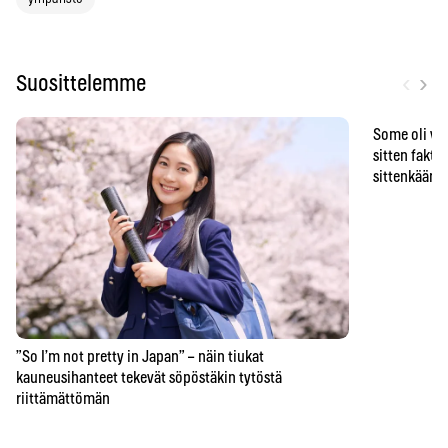
‹
›
Suosittelemme
Some oli vä
sitten faktat
sittenkään o
”So I’m not pretty in Japan” – näin tiukat
kauneusihanteet tekevät söpöstäkin tytöstä
riittämättömän