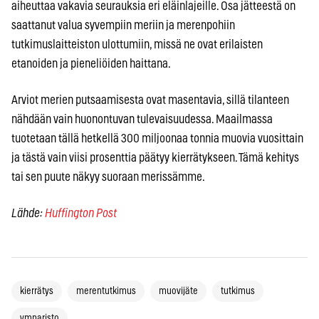
aiheuttaa vakavia seurauksia eri eläinlajeille. Osa jätteestä on
saattanut valua syvempiin meriin ja merenpohiin
tutkimuslaitteiston ulottumiin, missä ne ovat erilaisten
etanoiden ja pieneliöiden haittana.
Arviot merien putsaamisesta ovat masentavia, sillä tilanteen
nähdään vain huonontuvan tulevaisuudessa. Maailmassa
tuotetaan tällä hetkellä 300 miljoonaa tonnia muovia vuosittain
ja tästä vain viisi prosenttia päätyy kierrätykseen. Tämä kehitys
tai sen puute näkyy suoraan merissämme.
Lähde:
Huffington Post
kierrätys
merentutkimus
muovijäte
tutkimus
ymparisto