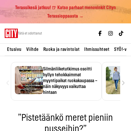
Terassikesä jatkuu! 🍺 Katso parhaat menovinkit Cityn
Terassioppaasta →
Skip
Tätä et odottanut
to
content
Etusivu
Viihde
Ruoka ja ravintolat
Ihmissuhteet
SYÖ!-vii
Silmänliiketutkimus osoitti
hyllyn tehokkaimmat
‹
›
myyntipaikat ruokakaupassa –
näin näkyvyys vaikuttaa
hintaan
Tuotteen paikka hyllyssä
ratkaisee, huomataanko se.
Kauppiaat hyödyntävät…
”Pistetäänkö meret pieniin
pusseihin?”