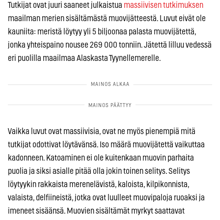
Tutkijat ovat juuri saaneet julkaistua
massiivisen tutkimuksen
maailman merien sisältämästä muovijätteestä. Luvut eivät ole
kauniita: meristä löytyy yli 5 biljoonaa palasta muovijätettä,
jonka yhteispaino nousee 269 000 tonniin. Jätettä lilluu vedessä
eri puolilla maailmaa Alaskasta Tyynellemerelle.
Vaikka luvut ovat massiivisia, ovat ne myös pienempiä mitä
tutkijat odottivat löytävänsä. Iso määrä muovijätettä vaikuttaa
kadonneen. Katoaminen ei ole kuitenkaan muovin parhaita
puolia ja siksi asialle pitää olla jokin toinen selitys.
Selitys
löytyykin rakkaista merenelävistä, kaloista, kilpikonnista,
valaista, delfiineistä, jotka ovat luulleet muovipaloja ruoaksi ja
imeneet sisäänsä. Muovien sisältämät myrkyt saattavat