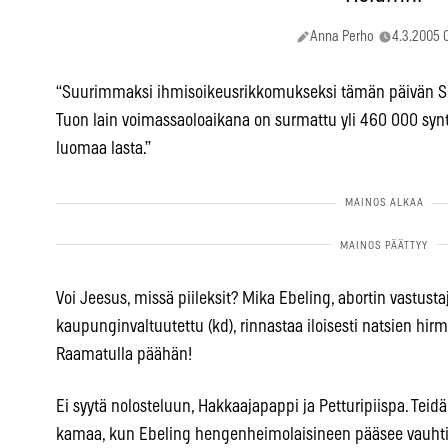
Anna Perho
4.3.2005 
“Suurimmaksi ihmisoikeusrikkomukseksi tämän päivän Su
Tuon lain voimassaoloaikana on surmattu yli 460 000 syn
luomaa lasta.”
Voi Jeesus, missä piileksit? Mika Ebeling, abortin vastust
kaupunginvaltuutettu (kd), rinnastaa iloisesti natsien hirm
Raamatulla päähän!
Ei syytä nolosteluun, Hakkaajapappi ja Petturipiispa. Tei
kamaa, kun Ebeling hengenheimolaisineen pääsee vauhtiin.