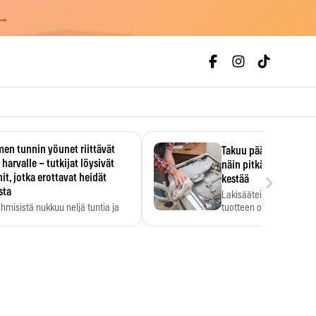
 →
en tunnin yöunet riittävät
Takuu päättyi, myyjän
 harvalle – tutkijat löysivät
näin pitkään kodinko
›
it, jotka erottavat heidät
kestää
sta
Lakisääteinen virhevast
ihmisistä nukkuu neljä tuntia ja
tuotteen oletetun kestoi
ilti…