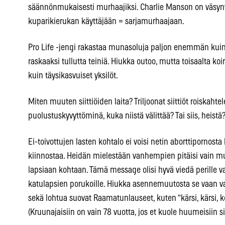
säännönmukaisesti murhaajiksi. Charlie Manson on väsyny
kuparikierukan käyttäjään = sarjamurhaajaan.
Pro Life -jengi rakastaa munasoluja paljon enemmän kuin 
raskaaksi tullutta teiniä. Hiukka outoo, mutta toisaalta k
kuin täysikasvuiset yksilöt.
Miten muuten siittiöiden laita? Triljoonat siittiöt roiskaht
puolustuskyvyttöminä, kuka niistä välittää? Tai siis, heistä
Ei-toivottujen lasten kohtalo ei voisi netin aborttipornost
kiinnostaa. Heidän mielestään vanhempien pitäisi vain mu
lapsiaan kohtaan. Tämä message olisi hyvä viedä perille va
katulapsien porukoille. Hiukka asennemuutosta se vaan vaa
sekä lohtua suovat Raamatunlauseet, kuten “kärsi, kärsi,
(Kruunajaisiin on vain 78 vuotta, jos et kuole huumeisiin s