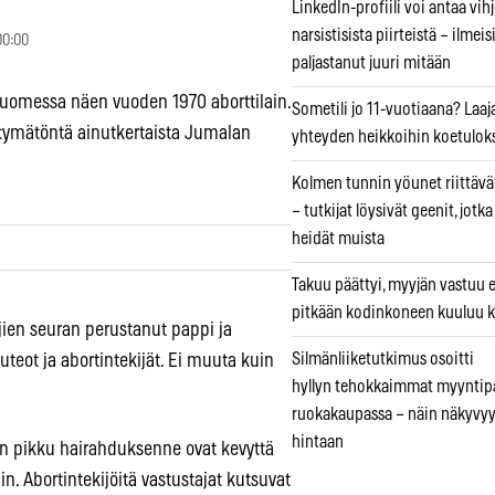
LinkedIn-profiili voi antaa vihj
narsistisista piirteistä – ilmeis
00:00
paljastanut juuri mitään
omessa näen vuoden 1970 aborttilain.
Sometili jo 11-vuotiaana? Laaj
tymätöntä ainutkertaista Jumalan
yhteyden heikkoihin koetuloks
Kolmen tunnin yöunet riittävät
– tutkijat löysivät geenit, jotk
heidät muista
Takuu päättyi, myyjän vastuu e
pitkään kodinkoneen kuuluu k
ajien seuran perustanut pappi ja
Silmänliiketutkimus osoitti
uteot ja abortintekijät. Ei muuta kuin
hyllyn tehokkaimmat myyntip
ruokakaupassa – näin näkyvyy
hintaan
dän pikku hairahduksenne ovat kevyttä
 Abortintekijöitä vastustajat kutsuvat