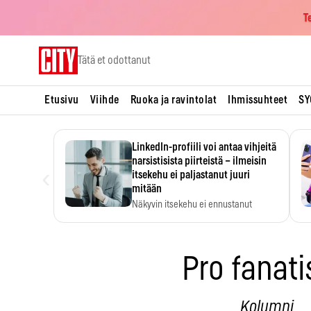
T
Skip
Tätä et odottanut
to
content
Etusivu
Viihde
Ruoka ja ravintolat
Ihmissuhteet
SY
LinkedIn-profiili voi antaa vihjeitä
narsistisista piirteistä – ilmeisin
‹
itsekehu ei paljastanut juuri
mitään
Näkyvin itsekehu ei ennustanut
narsistisia piirteitä.
Pro fanat
Kolumni