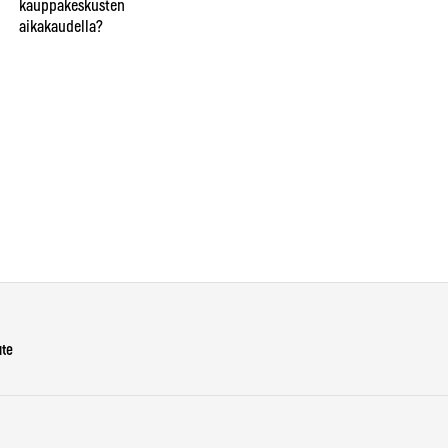
kauppakeskusten
ve
taikuri saattaa saada hymyn,
aikakaudella?
lie
oluen tai lähtöpassit
näi
ho
Ins
ute