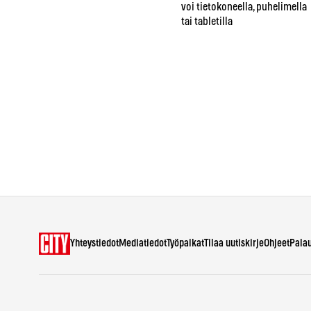
voi tietokoneella, puhelimella
tai tabletilla
Yhteystiedot
Mediatiedot
Työpaikat
Tilaa uutiskirje
Ohjeet
Pala