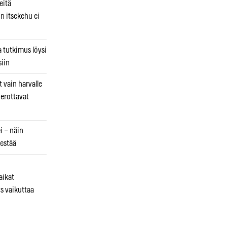
eitä
in itsekehu ei
a tutkimus löysi
iin
 vain harvalle
a erottavat
i – näin
estää
aikat
s vaikuttaa