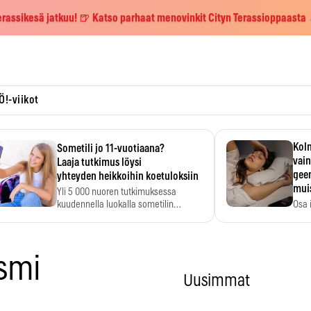
erassikesä jatkuu! 🍺 Katso parhaat menovinkit Cityn Terassioppaasta
Ö!-viikot
Kolm
Sometili jo 11-vuotiaana?
vain
Laaja tutkimus löysi
geen
yhteyden heikkoihin koetuloksiin
mui
Yli 5 000 nuoren tutkimuksessa
kuudennella luokalla sometilin…
Osa 
voi s
ismi
Uusimmat