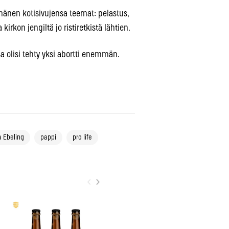
änen kotisivujensa teemat: pelastus,
irkon jengiltä jo ristiretkistä lähtien.
a olisi tehty yksi abortti enemmän.
a Ebeling
pappi
pro life
‹
›