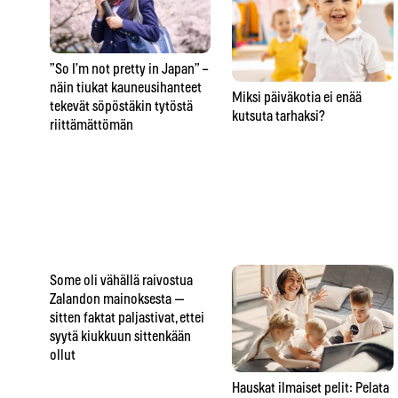
”So I’m not pretty in Japan” –
näin tiukat kauneusihanteet
Miksi päiväkotia ei enää
tekevät söpöstäkin tytöstä
kutsuta tarhaksi?
riittämättömän
Some oli vähällä raivostua
Zalandon mainoksesta —
sitten faktat paljastivat, ettei
syytä kiukkuun sittenkään
ollut
Hauskat ilmaiset pelit: Pelata