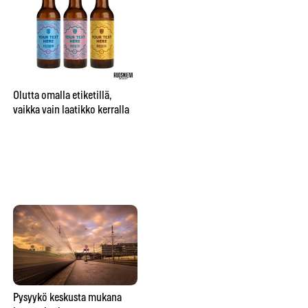
City sai oman nimikko-oluen
”Be
Bruuverin Social Brewing
pr
Labissa
aj
Olutta omalla etiketillä,
su
vaikka vain laatikko kerralla
te
hu
Lähitaikuutta
Pysyykö keskusta mukana
So
ravintolapöydässä esittävä