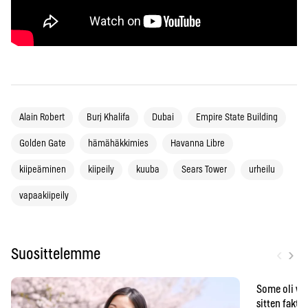
Alain Robert
Burj Khalifa
Dubai
Empire State Building
Golden Gate
hämähäkkimies
Havanna Libre
kiipeäminen
kiipeily
kuuba
Sears Tower
urheilu
vapaakiipeily
‹
›
Suosittelemme
Some oli vä
sitten faktat