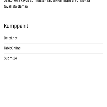
Saako yöllä käydä suihkussa? Taloyhtiön lappu ei voi kieltää
tavallista elämää
Kumppanit
Deitti.net
TableOnline
Suomi24