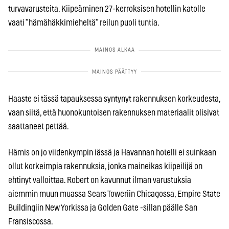
turvavarusteita. Kiipeäminen 27-kerroksisen hotellin katolle
vaati ”hämähäkkimieheltä” reilun puoli tuntia.
Haaste ei tässä tapauksessa syntynyt rakennuksen korkeudesta,
vaan siitä, että huonokuntoisen rakennuksen materiaalit olisivat
saattaneet pettää.
Hämis on jo viidenkympin iässä ja Havannan hotelli ei suinkaan
ollut korkeimpia rakennuksia, jonka maineikas kiipeilijä on
ehtinyt valloittaa. Robert on kavunnut ilman varustuksia
aiemmin muun muassa Sears Toweriin Chicagossa, Empire State
Buildingiin New Yorkissa ja Golden Gate -sillan päälle San
Fransiscossa.