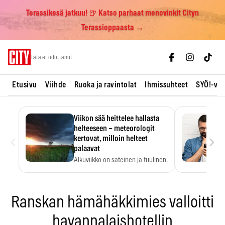
Terassikesä jatkuu! 🍺 Katso parhaat menovinkit Cityn
Terassioppaasta →
Skip
Tätä et odottanut
to
content
Etusivu
Viihde
Ruoka ja ravintolat
Ihmissuhteet
SYÖ!-vii
Viikon sää heittelee hallasta
helteeseen – meteorologit
‹
›
kertovat, milloin helteet
palaavat
Alkuviikko on sateinen ja tuulinen,
ja pohjoisessa voi…
Ranskan hämähäkkimies valloitti
havannalaishotellin