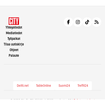
Yhteystiedot
Mediatiedot
Työpaikat
Tilaa uutiskirje
Ohjeet
Palaute
Deitti.net
TableOnline
Suomi24
Treffit24
© 2026 City.fi - Räväkkää sisältöä vuodesta -86 |
Evästeasetukset