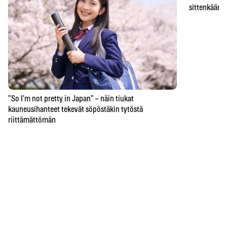
sittenkään o
”So I’m not pretty in Japan” – näin tiukat
kauneusihanteet tekevät söpöstäkin tytöstä
riittämättömän