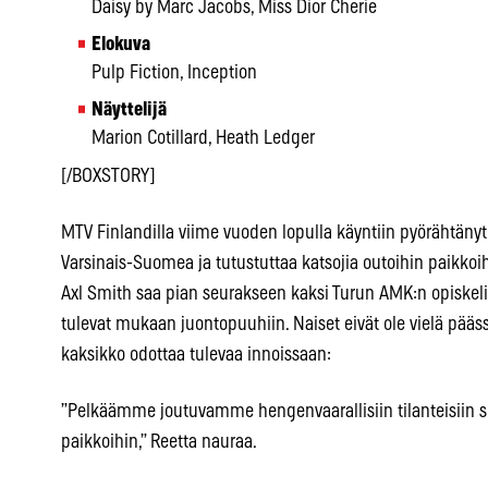
Daisy by Marc Jacobs, Miss Dior Cherie
Elokuva
Pulp Fiction, Inception
Näyttelijä
Marion Cotillard, Heath Ledger
[/BOXSTORY]
MTV Finlandilla viime vuoden lopulla käyntiin pyörähtänyt
Varsinais-Suomea ja tutustuttaa katsojia outoihin paikkoihi
Axl Smith saa pian seurakseen kaksi Turun AMK:n opiskelij
tulevat mukaan juontopuuhiin. Naiset eivät ole vielä pää
kaksikko odottaa tulevaa innoissaan:
”Pelkäämme joutuvamme hengenvaarallisiin tilanteisiin 
paikkoihin,” Reetta nauraa.