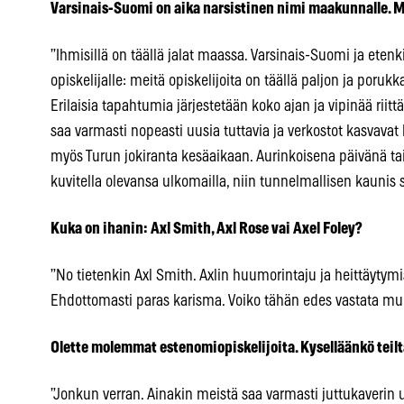
Varsinais-Suomi on aika narsistinen nimi maakunnalle. Mi
”Ihmisillä on täällä jalat maassa. Varsinais-Suomi ja ete
opiskelijalle: meitä opiskelijoita on täällä paljon ja porukka
Erilaisia tapahtumia järjestetään koko ajan ja vipinää riitt
saa varmasti nopeasti uusia tuttavia ja verkostot kasvava
myös Turun jokiranta kesäaikaan. Aurinkoisena päivänä ta
kuvitella olevansa ulkomailla, niin tunnelmallisen kaunis s
Kuka on ihanin: Axl Smith, Axl Rose vai Axel Foley?
”No tietenkin Axl Smith. Axlin huumorintaju ja heittäyty
Ehdottomasti paras karisma. Voiko tähän edes vastata mu
Olette molemmat estenomiopiskelijoita. Kyselläänkö teil
”Jonkun verran. Ainakin meistä saa varmasti juttukaverin 