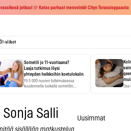
erassikesä jatkuu! 🍺 Katso parhaat menovinkit Cityn Terassioppaasta
Ö!-viikot
Kolm
Sometili jo 11-vuotiaana?
vain
Laaja tutkimus löysi
geen
yhteyden heikkoihin koetuloksiin
mui
Yli 5 000 nuoren tutkimuksessa
kuudennella luokalla sometilin…
Osa 
voi s
Sonja Salli
Uusimmat
 pitää sisällään matkustelua.