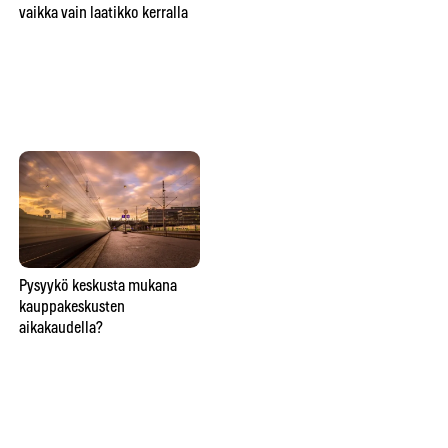
vaikka vain laatikko kerralla
te
hu
Lähitaikuutta
Pysyykö keskusta mukana
So
ravintolapöydässä esittävä
kauppakeskusten
ve
taikuri saattaa saada hymyn,
aikakaudella?
lie
oluen tai lähtöpassit
näi
ho
Ins