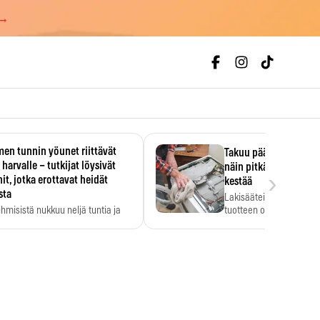
 →
en tunnin yöunet riittävät
Takuu päättyi, myyjän
 harvalle – tutkijat löysivät
näin pitkään kodinko
›
it, jotka erottavat heidät
kestää
sta
Lakisääteinen virhevast
ihmisistä nukkuu neljä tuntia ja
tuotteen oletetun kestoi
ilti…