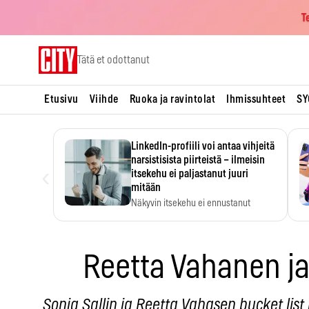
T
Skip
Tätä et odottanut
to
content
Etusivu
Viihde
Ruoka ja ravintolat
Ihmissuhteet
SY
LinkedIn-profiili voi antaa vihjeitä
narsistisista piirteistä – ilmeisin
‹
itsekehu ei paljastanut juuri
mitään
Näkyvin itsekehu ei ennustanut
narsistisia piirteitä.
Reetta Vahanen ja 
Sonja Sallin ja Reetta Vahasen bucket list