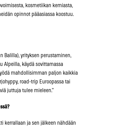
novoimisesta, kosmetiikan kemiasta,
meidän opinnot pääasiassa koostuu.
n Balilla), yrityksen perustaminen,
u Alpeilla, käydä sovittamassa
yödä mahdollisimman paljon kaikkia
ohyppy, road-trip Euroopassa tai
viä juttuja tulee mieleen.”
:ssä?
kti kerrallaan ja sen jälkeen nähdään