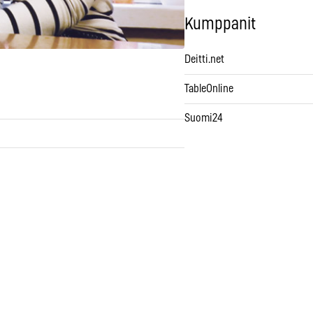
Kumppanit
Deitti.net
TableOnline
Suomi24