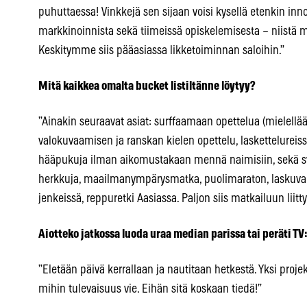
puhuttaessa! Vinkkejä sen sijaan voisi kysellä etenkin in
markkinoinnista sekä tiimeissä opiskelemisesta – niistä 
Keskitymme siis pääasiassa likketoiminnan saloihin.”
Mitä kaikkea omalta bucket listiltänne löytyy?
”Ainakin seuraavat asiat: surffaamaan opettelua (mielellää
valokuvaamisen ja ranskan kielen opettelu, laskettelureiss
hääpukuja ilman aikomustakaan mennä naimisiin, sekä s
herkkuja, maailmanympärysmatka, puolimaraton, laskuvarj
jenkeissä, reppuretki Aasiassa. Paljon siis matkailuun liitty
Aiotteko jatkossa luoda uraa median parissa tai peräti TV
”Eletään päivä kerrallaan ja nautitaan hetkestä. Yksi proje
mihin tulevaisuus vie. Eihän sitä koskaan tiedä!”