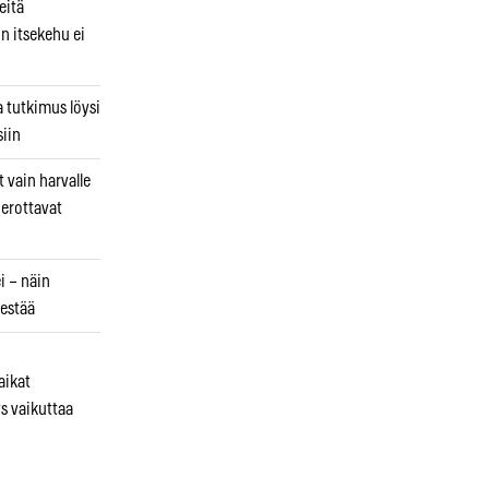
eitä
in itsekehu ei
a tutkimus löysi
iin
 vain harvalle
a erottavat
i – näin
estää
aikat
s vaikuttaa