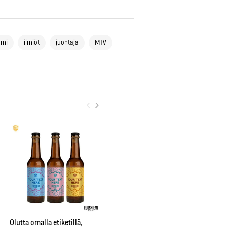
omi
ilmiöt
juontaja
MTV
‹
›
City sai oman nimikko-oluen
”Be
Bruuverin Social Brewing
pr
Labissa
aj
Olutta omalla etiketillä,
su