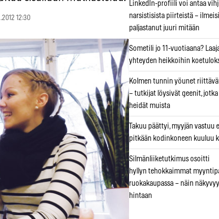
LinkedIn-profiili voi antaa vihj
narsistisista piirteistä – ilmeis
1.2012 12:30
paljastanut juuri mitään
Sometili jo 11-vuotiaana? Laaj
yhteyden heikkoihin koetuloks
Kolmen tunnin yöunet riittävät
– tutkijat löysivät geenit, jotk
heidät muista
Takuu päättyi, myyjän vastuu e
pitkään kodinkoneen kuuluu k
Silmänliiketutkimus osoitti
hyllyn tehokkaimmat myyntip
ruokakaupassa – näin näkyvyy
hintaan