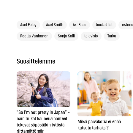
Axel Foley
Axel Smith
Axl Rose
bucket list
esten
Reetta Vanhanen
Sonja Salli
televisio
Turku
Suosittelemme
”So I’m not pretty in Japan” –
näin tiukat kauneusihanteet
Miksi päiväkotia ei enää
tekevät söpöstäkin tytöstä
kutsuta tarhaksi?
riittämättömän