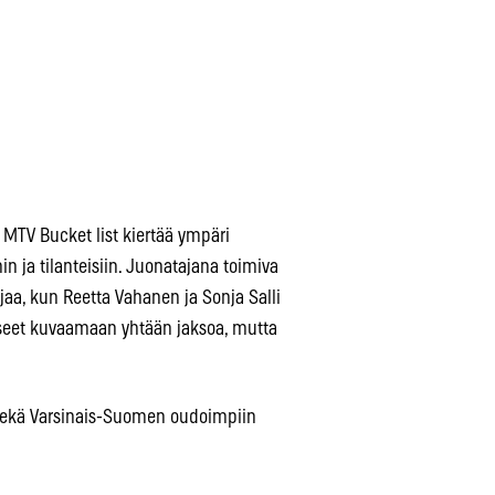
 MTV Bucket list kiertää ympäri
n ja tilanteisiin. Juonatajana toimiva
aa, kun Reetta Vahanen ja Sonja Salli
sseet kuvaamaan yhtään jaksoa, mutta
sekä Varsinais-Suomen oudoimpiin