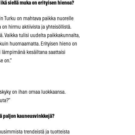
kä siellä muka on erityisen hienoa?
nkin Turku on mahtava paikka nuorelle
 on hirmu aktiivista ja yhteisöllistä.
ää. Vaikka tulisi uudelta paikkakunnalta,
t kuin huomaamatta. Erityisen hieno on
i lämpimänä kesäiltana saattaisi
e on.”
miskyky on ihan omaa luokkaansa.
uta?”
tä paljon kauneusvinkkejä?
uusimmista trendeistä ja tuotteista