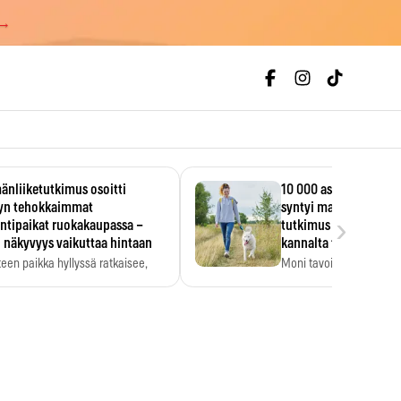
 →
änliiketutkimus osoitti
10 000 askeleen päivä
lyn tehokkaimmat
syntyi mainoksesta – 
›
ntipaikat ruokakaupassa –
tutkimus löysi tervey
 näkyvyys vaikuttaa hintaan
kannalta toisen merk
teen paikka hyllyssä ratkaisee,
Moni tavoittelee 10 000 
ataanko se. Kauppiaat
päivässä, vaikka luku…
dyntävät…