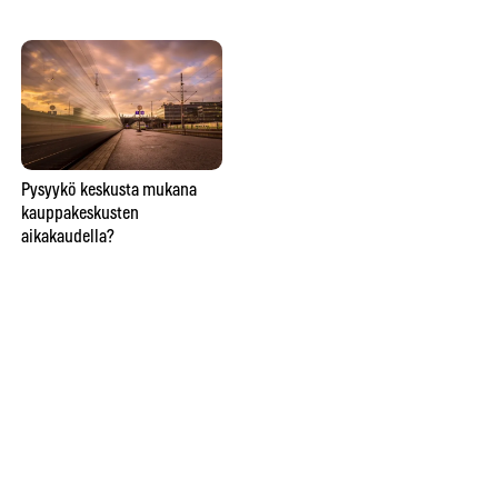
Lähitaikuutta
Pysyykö keskusta mukana
So
ravintolapöydässä esittävä
kauppakeskusten
ve
taikuri saattaa saada hymyn,
aikakaudella?
lie
oluen tai lähtöpassit
näi
ho
Ins