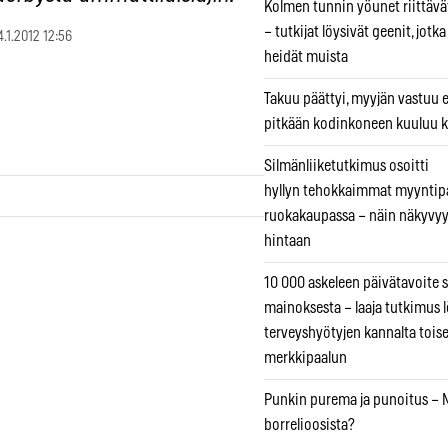
Kolmen tunnin yöunet riittävät
– tutkijat löysivät geenit, jotk
4.1.2012 12:56
heidät muista
Takuu päättyi, myyjän vastuu e
pitkään kodinkoneen kuuluu k
Silmänliiketutkimus osoitti
hyllyn tehokkaimmat myyntip
ruokakaupassa – näin näkyvyy
hintaan
10 000 askeleen päivätavoite 
mainoksesta – laaja tutkimus l
terveyshyötyjen kannalta tois
merkkipaalun
Punkin purema ja punoitus – M
borrelioosista?