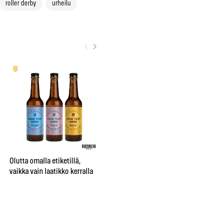
roller derby
urheilu
‹
›
City sai oman nimikko-oluen
”Be
Bruuverin Social Brewing
pr
Labissa
aj
Olutta omalla etiketillä,
su
vaikka vain laatikko kerralla
te
hu