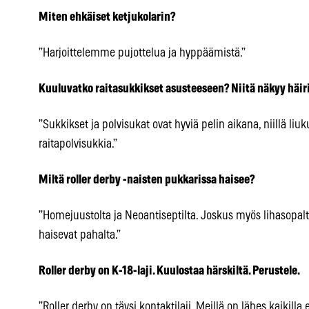
Miten ehkäiset ketjukolarin?
”Harjoittelemme pujottelua ja hyppäämistä.”
Kuuluvatko raitasukkikset asusteeseen? Niitä näkyy häiri
”Sukkikset ja polvisukat ovat hyviä pelin aikana, niillä liu
raitapolvisukkia.”
Miltä roller derby -naisten pukkarissa haisee?
”Homejuustolta ja Neoantiseptilta. Joskus myös lihasopalta
haisevat pahalta.”
Roller derby on K-18-laji. Kuulostaa härskiltä. Perustele.
”Roller derby on täysi kontaktilaji. Meillä on lähes kaikil