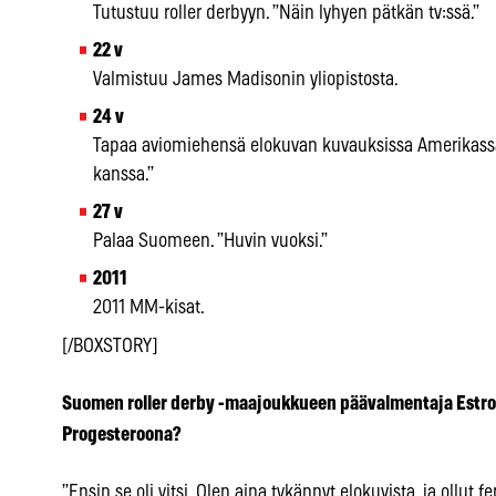
Tutustuu roller derbyyn. ”Näin lyhyen pätkän tv:ssä.”
22 v
Valmistuu James Madisonin yliopistosta.
24 v
Tapaa aviomiehensä elokuvan kuvauksissa Amerikassa.
kanssa.”
27 v
Palaa Suomeen. ”Huvin vuoksi.”
2011
2011 MM-kisat.
[/BOXSTORY]
Suomen roller derby -maajoukkueen päävalmentaja Estro
Progesteroona?
”Ensin se oli vitsi. Olen aina tykännyt elokuvista, ja ollut fe