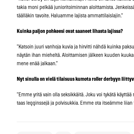
takia moni pelkää junioritoiminnan aloittamista. Jenkeissä 
täälläkin tavoite. Haluamme lajista ammattilaislajin.”
Kuinka paljon pohkeesi ovat saaneet lihasta lajissa?
”Katsoin juuri vanhoja kuvia ja hirvitti nähdä kuinka paksu
näytän ihan mieheltä. Aloittamisen jälkeen kuuden kuuka
mene enää jalkaan.”
Nyt sinulla on vielä tilaisuus kumota roller derbyyn liittyv
”Emme yritä vain olla seksikkäitä. Joku voi tykätä käyttää 
taas legginssejä ja polvisukkia. Emme ota itseämme liian 