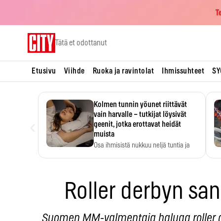
T
Skip
Tätä et odottanut
to
content
Etusivu
Viihde
Ruoka ja ravintolat
Ihmissuhteet
SY
Kolmen tunnin yöunet riittävät
vain harvalle – tutkijat löysivät
‹
geenit, jotka erottavat heidät
muista
Osa ihmisistä nukkuu neljä tuntia ja
voi silti…
Roller derbyn sa
Suomen MM-valmentaja haluaa roller de