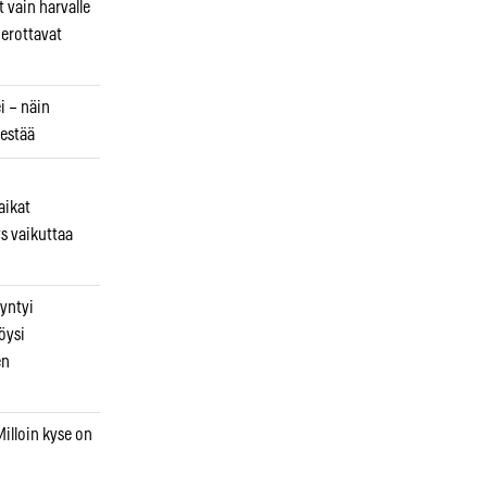
 vain harvalle
a erottavat
i – näin
estää
aikat
s vaikuttaa
syntyi
öysi
en
illoin kyse on