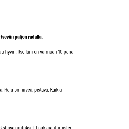
tsevän paljon radalla.
kuu hyvin. Itselläni on varmaan 10 paria
. Haju on hirveä, pistävä. Kaikki
la ekstravakuutukset. Loukkaantumisten