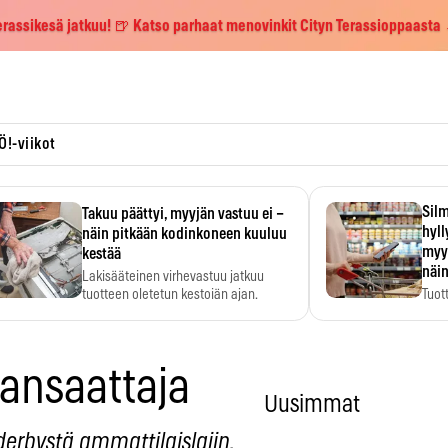
erassikesä jatkuu! 🍺 Katso parhaat menovinkit Cityn Terassioppaasta
Ö!-viikot
Silm
Takuu päättyi, myyjän vastuu ei –
hyl
näin pitkään kodinkoneen kuuluu
myy
kestää
näin
Lakisääteinen virhevastuu jatkuu
tuotteen oletetun kestoiän ajan.
Tuot
huom
hyö
nansaattaja
Uusimmat
rbystä ammattilaislajin.