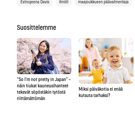
Estrogeena Davis
ilmiöt
maajoukkueen päävalmentaja
Suosittelemme
”So I’m not pretty in Japan” –
näin tiukat kauneusihanteet
Miksi päiväkotia ei enää
tekevät söpöstäkin tytöstä
kutsuta tarhaksi?
riittämättömän