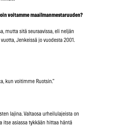
illoin voitamme maailmanmestaruuden?
a, mutta sitä seuraavissa, eli neljän
 vuotta, Jenkeissä jo vuodesta 2001.
sta, kun voitimme Ruotsin.”
ten lajina. Valtaosa urheilulajeista on
a itse asiassa tykkään hittaa häntä