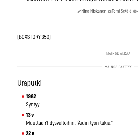
Nina Niskanen
Tomi Setälä
[BOXSTORY 350]
Uraputki
1982
Syntyy.
13 v
Muuttaa Yhdysvaltoihin. ”Äidin työn takia.”
22 v