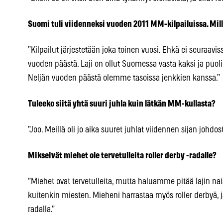
Suomi tuli viidenneksi vuoden 2011 MM-kilpailuissa. M
”Kilpailut järjestetään joka toinen vuosi. Ehkä ei seuraaviss
vuoden päästä. Laji on ollut Suomessa vasta kaksi ja puoli
Neljän vuoden päästä olemme tasoissa jenkkien kanssa.”
Tuleeko siitä yhtä suuri juhla kuin lätkän MM-kullasta?
”Joo. Meillä oli jo aika suuret juhlat viidennen sijan johdo
Mikseivät miehet ole tervetulleita roller derby -radalle?
”Miehet ovat tervetulleita, mutta haluamme pitää lajin nais
kuitenkin miesten. Mieheni harrastaa myös roller derbyä, j
radalla.”