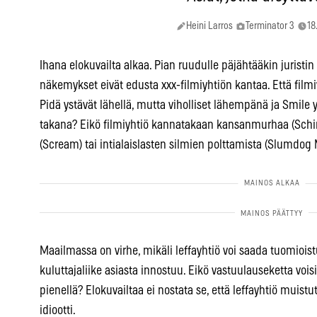
Heini Larros
Terminator 3
18
Ihana elokuvailta alkaa. Pian ruudulle päjähtääkin juristin
näkemykset eivät edusta xxx-filmiyhtiön kantaa. Että filmiy
Pidä ystävät lähellä, mutta viholliset lähempänä ja Smile 
takana? Eikö filmiyhtiö kannatakaan kansanmurhaa (Schind
(Scream) tai intialaislasten silmien polttamista (Slumdog M
Maailmassa on virhe, mikäli leffayhtiö voi saada tuomiois
kuluttajaliike asiasta innostuu. Eikö vastuulauseketta voi
pienellä? Elokuvailtaa ei nostata se, että leffayhtiö muis
idiootti.