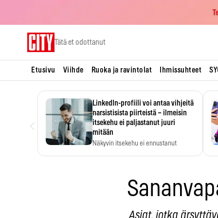
T
Skip
Tätä et odottanut
to
content
Etusivu
Viihde
Ruoka ja ravintolat
Ihmissuhteet
SY
LinkedIn-profiili voi antaa vihjeitä
narsistisista piirteistä – ilmeisin
‹
itsekehu ei paljastanut juuri
mitään
Näkyvin itsekehu ei ennustanut
narsistisia piirteitä.
Sananvap
Asiat, jotka ärsyttäv