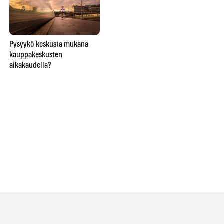
Lähitaikuutta
Pysyykö keskusta mukana
So
ravintolapöydässä esittävä
kauppakeskusten
ve
taikuri saattaa saada hymyn,
aikakaudella?
lie
oluen tai lähtöpassit
näi
ho
Ins