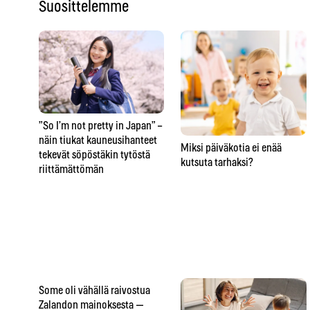
Suosittelemme
”So I’m not pretty in Japan” –
näin tiukat kauneusihanteet
Miksi päiväkotia ei enää
tekevät söpöstäkin tytöstä
kutsuta tarhaksi?
riittämättömän
Some oli vähällä raivostua
Zalandon mainoksesta —