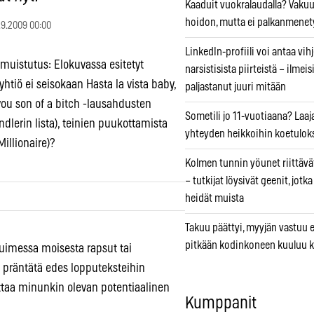
Kaaduit vuokralaudalla? Vaku
hoidon, mutta ei palkanmenet
.9.2009 00:00
LinkedIn-profiili voi antaa vihj
 muistutus: Elokuvassa esitetyt
narsistisista piirteistä – ilmeis
htiö ei seisokaan Hasta la vista baby,
paljastanut juuri mitään
you son of a bitch -lausahdusten
Sometili jo 11-vuotiaana? Laaj
lerin lista), teinien puukottamista
yhteyden heikkoihin koetuloks
illionaire)?
Kolmen tunnin yöunet riittävät
– tutkijat löysivät geenit, jotk
heidät muista
Takuu päättyi, myyjän vastuu e
pitkään kodinkoneen kuuluu k
tuimessa moisesta rapsut tai
si präntätä edes lopputeksteihin
tuttaa minunkin olevan potentiaalinen
Kumppanit