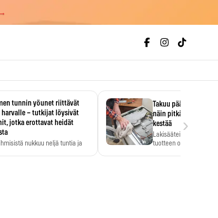
 →
en tunnin yöunet riittävät
Takuu päättyi, myyjän
 harvalle – tutkijat löysivät
näin pitkään kodinko
›
it, jotka erottavat heidät
kestää
sta
Lakisääteinen virhevast
ihmisistä nukkuu neljä tuntia ja
tuotteen oletetun kestoi
ilti…