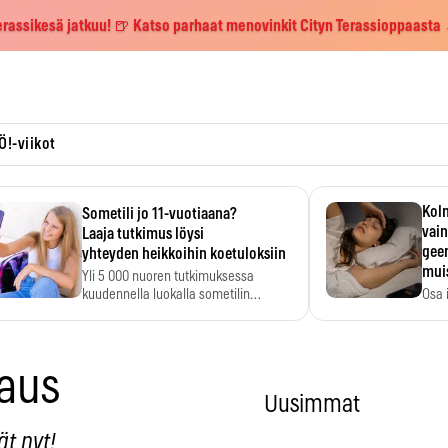
erassikesä jatkuu! 🍺 Katso parhaat menovinkit Cityn Terassioppaasta
Ö!-viikot
Kolm
Sometili jo 11-vuotiaana?
vain
Laaja tutkimus löysi
geen
yhteyden heikkoihin koetuloksiin
mui
Yli 5 000 nuoren tutkimuksessa
kuudennella luokalla sometilin…
Osa 
voi s
aus
Uusimmat
ät nyt!