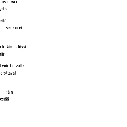
utus korvaa
ystä
eitä
in itsekehu ei
a tutkimus löysi
iin
 vain harvalle
a erottavat
i – näin
estää