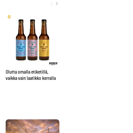
‹
›
City sai oman nimikko-oluen
”Be
Bruuverin Social Brewing
pr
Labissa
aj
Olutta omalla etiketillä,
su
vaikka vain laatikko kerralla
te
hu