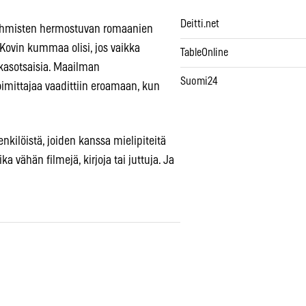
Deitti.net
n ihmisten hermostuvan romaanien
. Kovin kummaa olisi, jos vaikka
TableOnline
 kirkasotsaisia. Maailman
Suomi24
mittajaa vaadittiin eroamaan, kun
enkilöistä, joiden kanssa mielipiteitä
a vähän filmejä, kirjoja tai juttuja. Ja