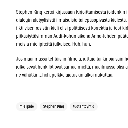
Stephen King kertoi kirjassaan Kirjoittamisesta joidenki
dialogin alatyylisistä ilmaisuista tai epäsopivasta kielestä
fiktiivisen rasistin kieli olisi polittiisesti korrektia ja teot
pitkästyttävimmän Audi-kohun aikana Anna-lehden päätoi
moisia mielipiteitä julkaisee. Huh, huh.
Jos maailmassa tehtäisiin filmejä, juttuja tai kirjoja vain h
julkaisevat henkilöt ovat samaa mieltä, maailmassa olisi aik
ne vähätkin…hoh, pelkkä ajatuskin alkoi nukuttaa.
mielipide
Stephen King
tuotantoyhtiö