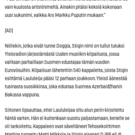
vain kuulosta artistinimeltä. Ainakin pitäisi keksiä kokonaan
uusi sukunimi, vaikka Aro Markku Puputin mukaan.”
[AD]
Niillekin, jotka eivät tunne Doggia, Stigin nimi on tullut tutuksi
Yleisradion järjestämästä Uuden musiikin kilpailusta, jossa
valitaan parhaillaan Suomen edustajaa tämän vuoden
Euroviisuihin. Kilpailuun lähetettiin 540 kappaletta, joista Stigin
esittämä Laululeija pääsi 12 parhaan joukkoon. Yleisö äänestää
tusinasta suosikkinsa, joka edustaa Suomea Azerbaidžhanin
Bakussa vappuna.
Siitonen lipsauttaa, ettei Laululeijaa oltu alun perin kirjoitettu
häntä varten. Hän ei kuitenkaan suostu paljastamaan, kenelle se
oli tarkoitettu. Kappaleen ovat säveltäneet Tehosekoittimen
Mattina tunnettu Matti Mikkola ja Stigin aisapari DJPP eli dj