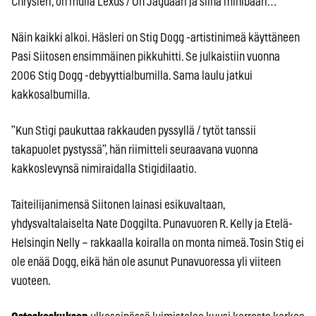
Chrysleri, on mulla Lexus / On Jaguaari ja siinä minibaari…
Näin kaikki alkoi. Häsleri on Stig Dogg -artistinimeä käyttäneen
Pasi Siitosen ensimmäinen pikkuhitti. Se julkaistiin vuonna
2006 Stig Dogg -debyyttialbumilla. Sama laulu jatkui
kakkosalbumilla.
”Kun Stigi paukuttaa rakkauden pyssyllä / tytöt tanssii
takapuolet pystyssä”, hän riimitteli seuraavana vuonna
kakkoslevynsä nimiraidalla Stigidilaatio.
Taiteilijanimensä Siitonen lainasi esikuvaltaan,
yhdysvaltalaiselta Nate Doggilta. Punavuoren R. Kelly ja Etelä-
Helsingin Nelly – rakkaalla koiralla on monta nimeä. Tosin Stig ei
ole enää Dogg, eikä hän ole asunut Punavuoressa yli viiteen
vuoteen.