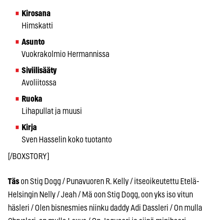
Kirosana
Himskatti
Asunto
Vuokrakolmio Hermannissa
Siviilisääty
Avoliitossa
Ruoka
Lihapullat ja muusi
Kirja
Sven Hasselin koko tuotanto
[/BOXSTORY]
Täs
on Stig Dogg / Punavuoren R. Kelly / itseoikeutettu Etelä-
Helsingin Nelly / Jeah / Mä oon Stig Dogg, oon yks iso vitun
häsleri / Olen bisnesmies niinku daddy Adi Dassleri / On mulla