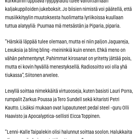
kurkkuihin uppoava ryyppylaulu tulee valloittamaan
kaljakuppiloiden jukeboksit. Jo biisien nimistä voi päätellä, että
musiikkityylin muutoksesta huolimatta lyriikoissa kuullaan
tuttua alatyyliä: Puumaa mä metsästän ja Piparia, piparia.
”Härskiä läppää tulee olemaan, mutta ei niin paljon Jaguareja,
Lexuksia ja bling bling -meininkiä kuin ennen. Ehkä meno on
vähän pehmentynyt. Pahimmat kirosanat on yritetty jättää pois,
mutta ei kovin hyvällä menestyksellä. Radiosoitto voi olla yhä
tiukassa”, Siitonen arvelee.
Levyllä soittaa nimekkäitä virtuooseja, kuten basisti Lauri Porra,
rumpalit Zarkus Poussa ja Tero Sundell sekä kitaristi Petri
Kautto. Lisäksi mukaan ovat lupautuneet pedal steel -guru Olli
Haavisto ja Apocalyptica-sellisti Eicca Toppinen.
”Lenni-Kalle Taipalekin olisi halunnut soittaa soolon. Halukkaita