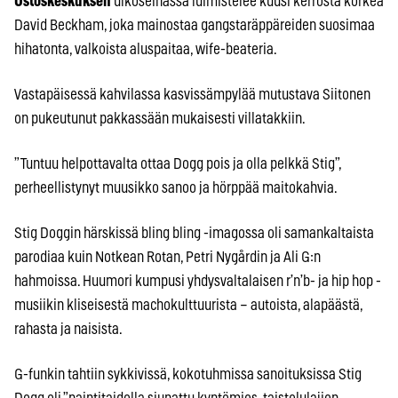
Ostoskeskuksen
ulkoseinässä luimistelee kuusi kerrosta korkea
David Beckham, joka mainostaa gangstaräppäreiden suosimaa
hihatonta, valkoista aluspaitaa, wife-beateria.
Vastapäisessä kahvilassa kasvissämpylää mutustava Siitonen
on pukeutunut pakkassään mukaisesti villatakkiin.
”Tuntuu helpottavalta ottaa Dogg pois ja olla pelkkä Stig”,
perheellistynyt muusikko sanoo ja hörppää maitokahvia.
Stig Doggin härskissä bling bling -imagossa oli samankaltaista
parodiaa kuin Notkean Rotan, Petri Nygårdin ja Ali G:n
hahmoissa. Huumori kumpusi yhdysvaltalaisen r’n’b- ja hip hop -
musiikin kliseisestä machokulttuurista – autoista, alapäästä,
rahasta ja naisista.
G-funkin tahtiin sykkivissä, kokotuhmissa sanoituksissa Stig