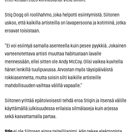
Stig Dogg oli roolihahmo, joka helpotti esiintymistä. Siitonen
uskoo, että kaikilla artisteilla on lavapersoona ja kotiminä, jotka
eroavat toisistaan.
”Ei voi esiintyä samalla asenteella kuin pesee pyykkiä. Jokainen
varteenotettava artisti muuttaa habitustaan lavalle
mennessään, ellei sitten ole Andy McCoy. Olisi vaikea kuvitella
hänet lenkillä tuulipuvussa. Arvostan myös täysipäiväistä
rokkiasennetta, mutta soisin silti kaikille artisteille
mahdollisuuden vaihtaa välillä vapaalle.”
Siitonen yrittää epätoivoisesti tehdä eroa Stigin ja itsensä välille
käyttämällä julkisuudessa erilaisia silmälaseja kuin arjessa
sekä kasvattamalla partaa.
Stig
ei ole Siitosen ainoa taiteilijanimi. Hän tekee elektronista