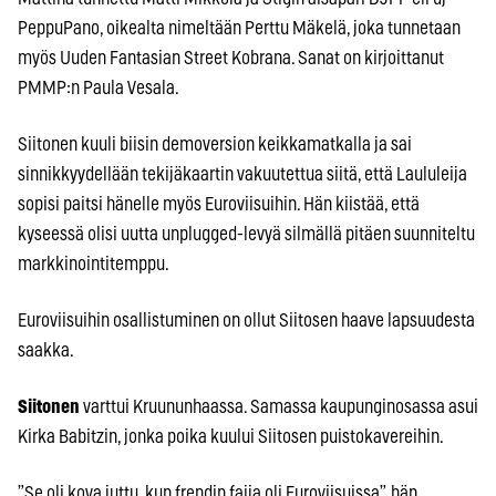
PeppuPano, oikealta nimeltään Perttu Mäkelä, joka tunnetaan
myös Uuden Fantasian Street Kobrana. Sanat on kirjoittanut
PMMP:n Paula Vesala.
Siitonen kuuli biisin demoversion keikkamatkalla ja sai
sinnikkyydellään tekijäkaartin vakuutettua siitä, että Laululeija
sopisi paitsi hänelle myös Euroviisuihin. Hän kiistää, että
kyseessä olisi uutta unplugged-levyä silmällä pitäen suunniteltu
markkinointitemppu.
Euroviisuihin osallistuminen on ollut Siitosen haave lapsuudesta
saakka.
Siitonen
varttui Kruununhaassa. Samassa kaupunginosassa asui
Kirka Babitzin, jonka poika kuului Siitosen puistokavereihin.
”Se oli kova juttu, kun frendin faija oli Euroviisuissa”, hän