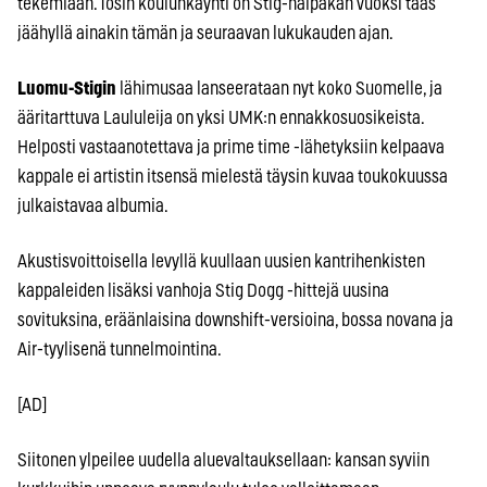
tekemiään. Tosin koulunkäynti on Stig-haipakan vuoksi taas
jäähyllä ainakin tämän ja seuraavan lukukauden ajan.
Luomu-Stigin
lähimusaa lanseerataan nyt koko Suomelle, ja
ääritarttuva Laululeija on yksi UMK:n ennakkosuosikeista.
Helposti vastaanotettava ja prime time -lähetyksiin kelpaava
kappale ei artistin itsensä mielestä täysin kuvaa toukokuussa
julkaistavaa albumia.
Akustisvoittoisella levyllä kuullaan uusien kantrihenkisten
kappaleiden lisäksi vanhoja Stig Dogg -hittejä uusina
sovituksina, eräänlaisina downshift-versioina, bossa novana ja
Air-tyylisenä tunnelmointina.
[AD]
Siitonen ylpeilee uudella aluevaltauksellaan: kansan syviin