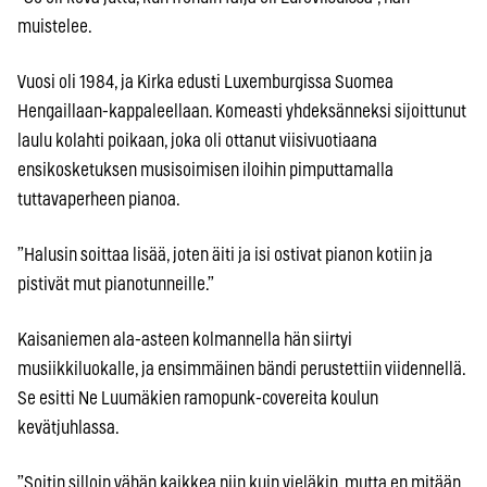
muistelee.
Vuosi oli 1984, ja Kirka edusti Luxemburgissa Suomea
Hengaillaan-kappaleellaan. Komeasti yhdeksänneksi sijoittunut
laulu kolahti poikaan, joka oli ottanut viisivuotiaana
ensikosketuksen musisoimisen iloihin pimputtamalla
tuttavaperheen pianoa.
”Halusin soittaa lisää, joten äiti ja isi ostivat pianon kotiin ja
pistivät mut pianotunneille.”
Kaisaniemen ala-asteen kolmannella hän siirtyi
musiikkiluokalle, ja ensimmäinen bändi perustettiin viidennellä.
Se esitti Ne Luumäkien ramopunk-covereita koulun
kevätjuhlassa.
”Soitin silloin vähän kaikkea niin kuin vieläkin, mutta en mitään