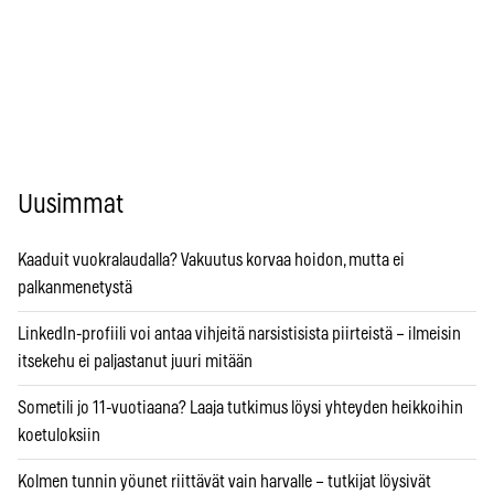
Uusimmat
Kaaduit vuokralaudalla? Vakuutus korvaa hoidon, mutta ei
palkanmenetystä
LinkedIn-profiili voi antaa vihjeitä narsistisista piirteistä – ilmeisin
itsekehu ei paljastanut juuri mitään
Sometili jo 11-vuotiaana? Laaja tutkimus löysi yhteyden heikkoihin
koetuloksiin
Kolmen tunnin yöunet riittävät vain harvalle – tutkijat löysivät