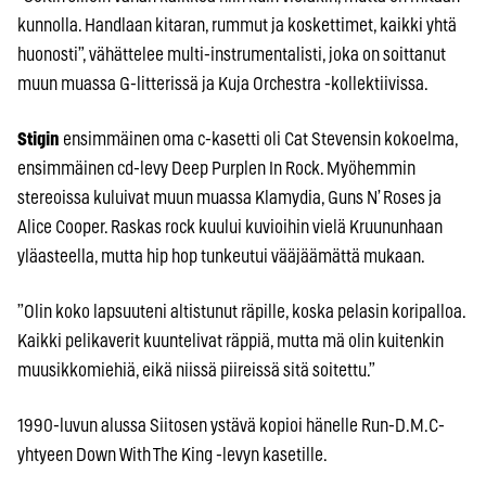
kunnolla. Handlaan kitaran, rummut ja koskettimet, kaikki yhtä
huonosti”, vähättelee multi-instrumentalisti, joka on soittanut
muun muassa G-litterissä ja Kuja Orchestra -kollektiivissa.
Stigin
ensimmäinen oma c-kasetti oli Cat Stevensin kokoelma,
ensimmäinen cd-levy Deep Purplen In Rock. Myöhemmin
stereoissa kuluivat muun muassa Klamydia, Guns N’ Roses ja
Alice Cooper. Raskas rock kuului kuvioihin vielä Kruununhaan
yläasteella, mutta hip hop tunkeutui vääjäämättä mukaan.
”Olin koko lapsuuteni altistunut räpille, koska pelasin koripalloa.
Kaikki pelikaverit kuuntelivat räppiä, mutta mä olin kuitenkin
muusikkomiehiä, eikä niissä piireissä sitä soitettu.”
1990-luvun alussa Siitosen ystävä kopioi hänelle Run-D.M.C-
yhtyeen Down With The King -levyn kasetille.