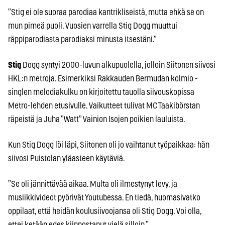
”Stig ei ole suoraa parodiaa kantrikliseistä, mutta ehkä se on
mun pimeä puoli. Vuosien varrella Stig Dogg muuttui
räppiparodiasta parodiaksi minusta itsestäni.”
Stig
Dogg syntyi 2000-luvun alkupuolella, jolloin Siitonen siivosi
HKL:n metroja. Esimerkiksi Rakkauden Bermudan kolmio -
singlen melodiakulku on kirjoitettu tauolla siivouskopissa
Metro-lehden etusivulle. Vaikutteet tulivat MC Taakibörstan
räpeistä ja Juha ”Watt” Vainion Isojen poikien lauluista.
Kun Stig Dogg löi läpi, Siitonen oli jo vaihtanut työpaikkaa: hän
siivosi Puistolan yläasteen käytäviä.
”Se oli jännittävää aikaa. Multa oli ilmestynyt levy, ja
musiikkivideot pyörivät Youtubessa. En tiedä, huomasivatko
oppilaat, että heidän koulusiivoojansa oli Stig Dogg. Voi olla,
ettei ketään edes kiinnostanut vielä silloin.”