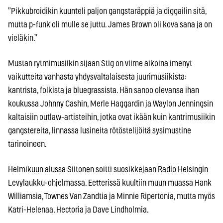
”Pikkubroidikin kuunteli paljon gangstaräppiä ja diggailin sitä,
mutta p-funk oli mulle se juttu. James Brown oli kova sana ja on
vieläkin.”
Mustan rytmimusiikin sijaan Stig on viime aikoina imenyt
vaikutteita vanhasta yhdysvaltalaisesta juurimusiikista:
kantrista, folkista ja bluegrassista. Hän sanoo olevansa ihan
koukussa Johnny Cashin, Merle Haggardin ja Waylon Jenningsin
kaltaisiin outlaw-artisteihin, jotka ovat ikään kuin kantrimusiikin
gangstereita, linnassa lusineita rötöstelijöitä sysimustine
tarinoineen.
Helmikuun alussa Siitonen soitti suosikkejaan Radio Helsingin
Levylaukku-ohjelmassa. Eetterissä kuultiin muun muassa Hank
Williamsia, Townes Van Zandtia ja Minnie Ripertonia, mutta myös
Katri-Helenaa, Hectoria ja Dave Lindholmia.