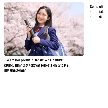
Some oli vä
sitten faktat
sittenkään o
”So I’m not pretty in Japan” – näin tiukat
kauneusihanteet tekevät söpöstäkin tytöstä
riittämättömän