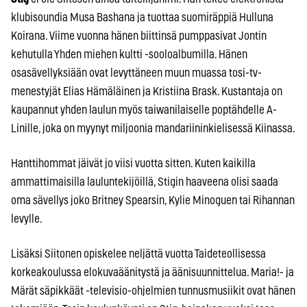
klubisoundia Musa Bashana ja tuottaa suomiräppiä Hulluna
Koirana. Viime vuonna hänen biittinsä pumppasivat Jontin
kehutulla Yhden miehen kultti -sooloalbumilla. Hänen
osasävellyksiään ovat levyttäneen muun muassa tosi-tv-
menestyjät Elias Hämäläinen ja Kristiina Brask. Kustantaja on
kaupannut yhden laulun myös taiwanilaiselle poptähdelle A-
Linille, joka on myynyt miljoonia mandariininkielisessä Kiinassa.
Hanttihommat jäivät jo viisi vuotta sitten. Kuten kaikilla
ammattimaisilla lauluntekijöillä, Stigin haaveena olisi saada
oma sävellys joko Britney Spearsin, Kylie Minoguen tai Rihannan
levylle.
Lisäksi Siitonen opiskelee neljättä vuotta Taideteollisessa
korkeakoulussa elokuvaäänitystä ja äänisuunnittelua. Maria!- ja
Märät säpikkäät -televisio-ohjelmien tunnusmusiikit ovat hänen