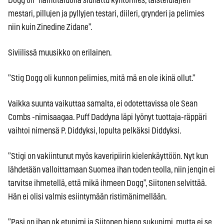
Dogg oli ”naintitaidolla siunattu kyntömies, taistelulajien
mestari, pillujen ja pyllyjen testari, diileri, grynderi ja pelimies
niin kuin Zinedine Zidane”.
Siviilissä muusikko on erilainen.
”Stig Dogg oli kunnon pelimies, mitä mä en ole ikinä ollut.”
Vaikka suunta vaikuttaa samalta, ei odotettavissa ole Sean
Combs -nimisaagaa. Puff Daddyna läpi lyönyt tuottaja-räppäri
vaihtoi nimensä P. Diddyksi, lopulta pelkäksi Diddyksi.
”Stigi on vakiintunut myös kaveripiirin kielenkäyttöön. Nyt kun
lähdetään valloittamaan Suomea ihan toden teolla, niin jengin ei
tarvitse ihmetellä, että mikä ihmeen Dogg”, Siitonen selvittää.
Hän ei olisi valmis esiintymään ristimänimellään.
”Pasi on ihan ok etunimi ja Siitonen hieno sukunimi, mutta ei se