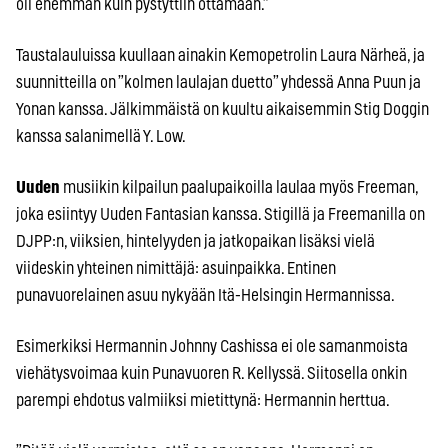
oli enemmän kuin pystyttiin ottamaan.”
Taustalauluissa kuullaan ainakin Kemopetrolin Laura Närheä, ja
suunnitteilla on ”kolmen laulajan duetto” yhdessä Anna Puun ja
Yonan kanssa. Jälkimmäistä on kuultu aikaisemmin Stig Doggin
kanssa salanimellä Y. Low.
Uuden
musiikin kilpailun paalupaikoilla laulaa myös Freeman,
joka esiintyy Uuden Fantasian kanssa. Stigillä ja Freemanilla on
DJPP:n, viiksien, hintelyyden ja jatkopaikan lisäksi vielä
viideskin yhteinen nimittäjä: asuinpaikka. Entinen
punavuorelainen asuu nykyään Itä-Helsingin Hermannissa.
Esimerkiksi Hermannin Johnny Cashissa ei ole samanmoista
viehätysvoimaa kuin Punavuoren R. Kellyssä. Siitosella onkin
parempi ehdotus valmiiksi mietittynä: Hermannin herttua.