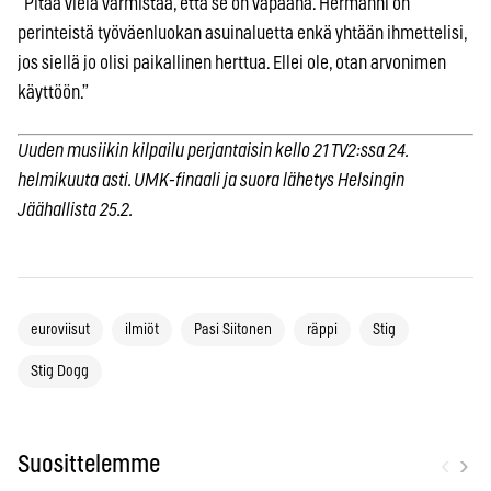
”Pitää vielä varmistaa, että se on vapaana. Hermanni on
perinteistä työväenluokan asuinaluetta enkä yhtään ihmettelisi,
jos siellä jo olisi paikallinen herttua. Ellei ole, otan arvonimen
käyttöön.”
Uuden musiikin kilpailu perjantaisin kello 21 TV2:ssa 24.
helmikuuta asti. UMK-finaali ja suora lähetys Helsingin
Jäähallista 25.2.
euroviisut
ilmiöt
Pasi Siitonen
räppi
Stig
Stig Dogg
‹
›
Suosittelemme