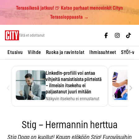
Terassikesä jatkuu! 🍺 Katso parhaat menovinkit Cityn
Terassioppaasta →
Skip
Tätä et odottanut
to
content
Etusivu
Viihde
Ruoka ja ravintolat
Ihmissuhteet
SYÖ!-vii
LinkedIn-profiili voi antaa
vihjeitä narsistisista piirteistä
‹
›
– ilmeisin itsekehu ei
paljastanut juuri mitään
Näkyvin itsekehu ei ennustanut
narsistisia piirteitä.
Stig – Hermannin herttua
Stig Dogg on kuollut! Kauan eläköön Stig! Euroviisuihin