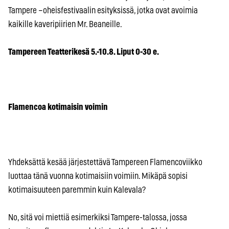
Tampere –oheisfestivaalin esityksissä, jotka ovat avoimia
kaikille kaveripiirien Mr. Beaneille.
Tampereen Teatterikesä 5.-10.8. Liput 0-30 e.
Flamencoa kotimaisin voimin
Yhdeksättä kesää järjestettävä Tampereen Flamencoviikko
luottaa tänä vuonna kotimaisiin voimiin. Mikäpä sopisi
kotimaisuuteen paremmin kuin Kalevala?
No, sitä voi miettiä esimerkiksi Tampere-talossa, jossa