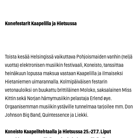
Konefestarit Kaapelilla ja Hietsussa
Toista kesää Helsingissä vaikuttava Pohjoismaiden vanhin (neljä
vuotta) elektronisen musiikin festivaali, Koneisto, tanssittaa
heinäkuun lopussa maksua vastaan Kaapelilla ja ilmaiseksi
Hietaniemen uimarannalla. Kolmipäiväisen festarin
vetonauloiksi on buukattu brittiläinen Moloko, saksalainen Miss
Kittin sekä Norjan hämymusiikin pelastaja Erlend øye.
Orgaanisemman musiikin ystäville tunnelmaa tarjoilee mm. Don
Johnson Big Band, Quintessence ja Liekki.
Koneisto Kaapelitehtaalla ja Hietsussa 25.-27.7. Liput