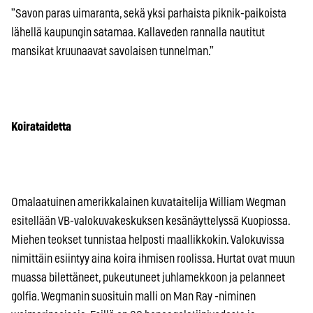
”Savon paras uimaranta, sekä yksi parhaista piknik-paikoista
lähellä kaupungin satamaa. Kallaveden rannalla nautitut
mansikat kruunaavat savolaisen tunnelman.”
Koirataidetta
Omalaatuinen amerikkalainen kuvataitelija William Wegman
esitellään VB-valokuvakeskuksen kesänäyttelyssä Kuopiossa.
Miehen teokset tunnistaa helposti maallikkokin. Valokuvissa
nimittäin esiintyy aina koira ihmisen roolissa. Hurtat ovat muun
muassa bilettäneet, pukeutuneet juhlamekkoon ja pelanneet
golfia. Wegmanin suosituin malli on Man Ray -niminen