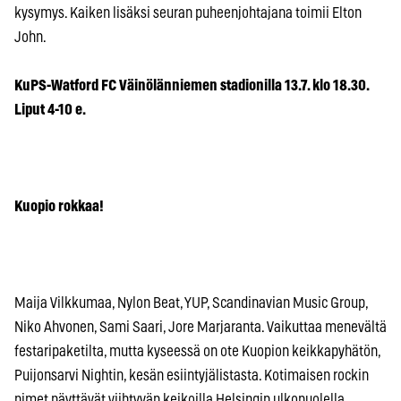
kysymys. Kaiken lisäksi seuran puheenjohtajana toimii Elton
John.
KuPS-Watford FC Väinölänniemen stadionilla 13.7. klo 18.30.
Liput 4-10 e.
Kuopio rokkaa!
Maija Vilkkumaa, Nylon Beat, YUP, Scandinavian Music Group,
Niko Ahvonen, Sami Saari, Jore Marjaranta. Vaikuttaa menevältä
festaripaketilta, mutta kyseessä on ote Kuopion keikkapyhätön,
Puijonsarvi Nightin, kesän esiintyjälistasta. Kotimaisen rockin
nimet näyttävät viihtyvän keikoilla Helsingin ulkopuolella.