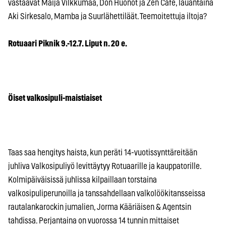
vastaavat Maija Vilkkumaa, Don Huonot ja Zen Cafe, lauantaina
Aki Sirkesalo, Mamba ja Suurlähettiläät. Teemoitettuja iltoja?
Rotuaari Piknik 9.-12.7. Liput n. 20 e.
Öiset valkosipuli-maistiaiset
Taas saa hengitys haista, kun peräti 14-vuotissynttäreitään
juhliva Valkosipuliyö levittäytyy Rotuaarille ja kauppatorille.
Kolmipäiväisissä juhlissa kilpaillaan torstaina
valkosipuliperunoilla ja tanssahdellaan valkolöökitansseissa
rautalankarockin jumalien, Jorma Kääriäisen & Agentsin
tahdissa. Perjantaina on vuorossa 14 tunnin mittaiset