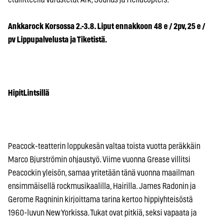
Ankkarock Korsossa 2.-3.8. Liput ennakkoon 48 e / 2pv, 25 e /
pv Lippupalvelusta ja Tiketistä.
HipitLintsillä
Peacock-teatterin loppukesän valtaa toista vuotta peräkkäin
Marco Bjurströmin ohjaustyö. Viime vuonna Grease villitsi
Peacockin yleisön, samaa yritetään tänä vuonna maailman
ensimmäisellä rockmusikaalilla, Hairilla. James Radonin ja
Gerome Ragninin kirjoittama tarina kertoo hippiyhteisöstä
1960-luvun New Yorkissa. Tukat ovat pitkiä, seksi vapaata ja