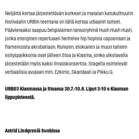
Neljättä kertaa järjestettävän korkean ja matalan katukulttuurin
festivaalin URBin teemana on tällä kertaa urbaanit taiteet.
Päävieraaksi saapuu belgialainen tanssiryhmä Hush Hush Hush,
jonka energinen repertuaari heittelee hip hopista capoeiraan ja
flamencosta akrobatiaan. Runojen, elokuvien ja muun taiteen
esityspaikkoina ovat jälleen Stoa ja Kiasma, jonka ulkolavalla
järjestetään myös kaksi ilmaiskonserttia. Stagella esittelevät
verbaalisia avujaan mm. Ezkimo, Skandaali ja Pikku G.
URB03 Kiasmassa ja Stoassa 30.7.-10.8. Liput 3-10 e Kiasman
lippupisteestä.
Astrid Lindgreniä Suokissa