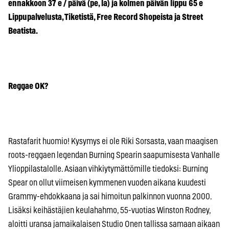
ennakkoon 37 e / päivä (pe, la) ja kolmen päivän lippu 65 e
Lippupalvelusta, Tiketistä, Free Record Shopeista ja Street
Beatista.
Reggae OK?
Rastafarit huomio! Kysymys ei ole Riki Sorsasta, vaan maagisen
roots-reggaen legendan Burning Spearin saapumisesta Vanhalle
Ylioppilastalolle. Asiaan vihkiytymättömille tiedoksi: Burning
Spear on ollut viimeisen kymmenen vuoden aikana kuudesti
Grammy-ehdokkaana ja sai himoitun palkinnon vuonna 2000.
Lisäksi keihästäjien keulahahmo, 55-vuotias Winston Rodney,
aloitti uransa jamaikalaisen Studio Onen tallissa samaan aikaan