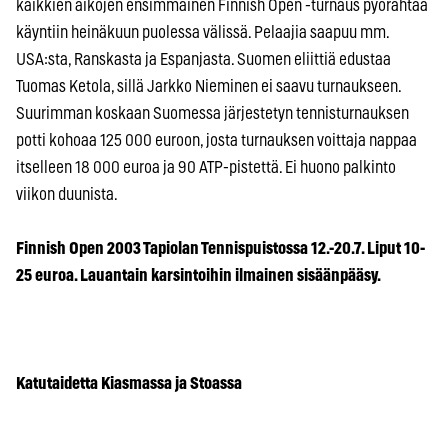
kaikkien aikojen ensimmäinen Finnish Open -turnaus pyörähtää
käyntiin heinäkuun puolessa välissä. Pelaajia saapuu mm.
USA:sta, Ranskasta ja Espanjasta. Suomen eliittiä edustaa
Tuomas Ketola, sillä Jarkko Nieminen ei saavu turnaukseen.
Suurimman koskaan Suomessa järjestetyn tennisturnauksen
potti kohoaa 125 000 euroon, josta turnauksen voittaja nappaa
itselleen 18 000 euroa ja 90 ATP-pistettä. Ei huono palkinto
viikon duunista.
Finnish Open 2003 Tapiolan Tennispuistossa 12.-20.7. Liput 10-
25 euroa. Lauantain karsintoihin ilmainen sisäänpääsy.
Katutaidetta Kiasmassa ja Stoassa