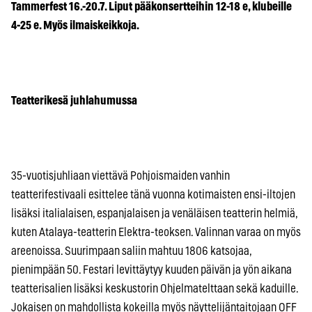
Tammerfest 16.-20.7. Liput pääkonsertteihin 12-18 e, klubeille
4-25 e. Myös ilmaiskeikkoja.
Teatterikesä juhlahumussa
35-vuotisjuhliaan viettävä Pohjoismaiden vanhin
teatterifestivaali esittelee tänä vuonna kotimaisten ensi-iltojen
lisäksi italialaisen, espanjalaisen ja venäläisen teatterin helmiä,
kuten Atalaya-teatterin Elektra-teoksen. Valinnan varaa on myös
areenoissa. Suurimpaan saliin mahtuu 1806 katsojaa,
pienimpään 50. Festari levittäytyy kuuden päivän ja yön aikana
teatterisalien lisäksi keskustorin Ohjelmatelttaan sekä kaduille.
Jokaisen on mahdollista kokeilla myös näyttelijäntaitojaan OFF