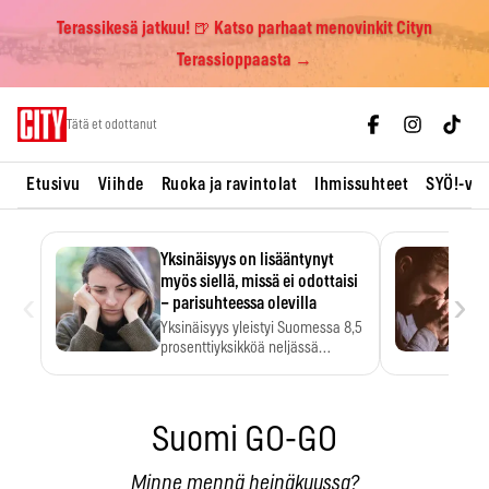
Terassikesä jatkuu! 🍺 Katso parhaat menovinkit Cityn
Terassioppaasta →
Skip
Tätä et odottanut
to
content
Etusivu
Viihde
Ruoka ja ravintolat
Ihmissuhteet
SYÖ!-vii
Yksinäisyys on lisääntynyt
myös siellä, missä ei odottaisi
‹
›
– parisuhteessa olevilla
Yksinäisyys yleistyi Suomessa 8,5
prosenttiyksikköä neljässä
vuodessa. Se…
Suomi GO-GO
Minne mennä heinäkuussa?