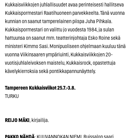
Kukkaisviikkojen juhlallisuudet avaa perinteisesti hallitseva
Kukkaispormestari Raatihuoneen parvekkeelta. Tänä vuonna
kunnian on saanut tamperelainen piispa Juha Pihkala.
Kukkaispormestari on valittu jo vuodesta 1984, ja sulan
hattuunsa on saanut mm. teatterinjohtaja Esko Roine sekä
ministeri Kimmo Sasi. Monipuoliseen ohjelmaan kuuluu tänä
vuonna Viikinsaaren ympäriuinti, Kukkaisviikkojen 20-
vuotisjuhlaleivoksen maistelu, Kukkaisrock, opastettuja
kävelykierroksia sekä pontikkapannunäyttely.
Tampereen Kukkaisviikot 25.7.-3.8.
TURKU
REIJO MÄKI
, kirjailija.
PAKKO NÄHDÄ
: KUUVANNOKAN NIEMI, Ruissalon saari