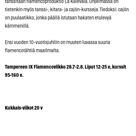
tanssitaan flamencoproduktio La Kalevala. Ohjelmassa on
tietenkin myös tanssi-, kitara- ja cajón-kursseja. Tiedoksi: cajón
on puulaatikko, jonka päällä istutaan hakaten etulevyä
kämmenillä.
Ensi vuoden 10-vuotisjuhliin on muuten luvassa suuria
flamencotähtiä maailmalta.
Tampereen IX Flamencoviikko 28.7-2.8. Liput 12-25 e, kurssit
95-160 e.
Kukkais-viikot 20 v