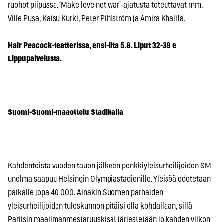
ruohot piipussa. ‘Make love not war’-ajatusta toteuttavat mm.
Ville Pusa, Kaisu Kurki, Peter Pihlström ja Amira Khalifa.
Hair Peacock-teatterissa, ensi-ilta 5.8. Liput 32-39 e
Lippupalvelusta.
Suomi-Suomi-maaottelu Stadikalla
Kahdentoista vuoden tauon jälkeen penkkiyleisurheilijoiden SM-
unelma saapuu Helsingin Olympiastadionille. Yleisöä odotetaan
paikalle jopa 40 000. Ainakin Suomen parhaiden
yleisurheilijoiden tuloskunnon pitäisi olla kohdallaan, sillä
Pariisin maailmanmestaruuskisat järjestetään jo kahden viikon