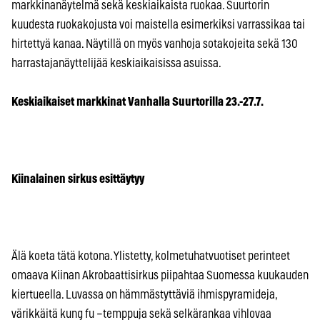
markkinanäytelmä sekä keskiaikaista ruokaa. Suurtorin
kuudesta ruokakojusta voi maistella esimerkiksi varrassikaa tai
hirtettyä kanaa. Näytillä on myös vanhoja sotakojeita sekä 130
harrastajanäyttelijää keskiaikaisissa asuissa.
Keskiaikaiset markkinat Vanhalla Suurtorilla 23.-27.7.
Kiinalainen sirkus esittäytyy
Älä koeta tätä kotona. Ylistetty, kolmetuhatvuotiset perinteet
omaava Kiinan Akrobaattisirkus piipahtaa Suomessa kuukauden
kiertueella. Luvassa on hämmästyttäviä ihmispyramideja,
värikkäitä kung fu –temppuja sekä selkärankaa vihlovaa