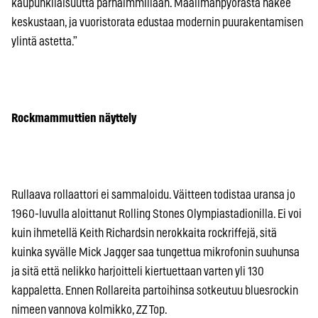
kaupunkilaisuutta parhaimmillaan. Maailmanpyörästä näkee
keskustaan, ja vuoristorata edustaa modernin puurakentamisen
ylintä astetta.”
Rockmammuttien näyttely
Rullaava rollaattori ei sammaloidu. Väitteen todistaa uransa jo
1960-luvulla aloittanut Rolling Stones Olympiastadionilla. Ei voi
kuin ihmetellä Keith Richardsin nerokkaita rockriffejä, sitä
kuinka syvälle Mick Jagger saa tungettua mikrofonin suuhunsa
ja sitä että nelikko harjoitteli kiertuettaan varten yli 130
kappaletta. Ennen Rollareita partoihinsa sotkeutuu bluesrockin
nimeen vannova kolmikko, ZZ Top.