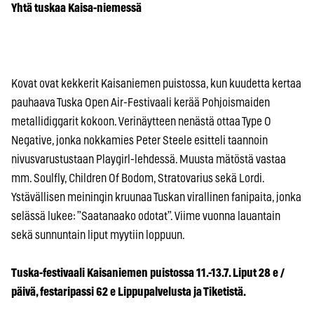
Yhtä tuskaa Kaisa-niemessä
Kovat ovat kekkerit Kaisaniemen puistossa, kun kuudetta kertaa
pauhaava Tuska Open Air-Festivaali kerää Pohjoismaiden
metallidiggarit kokoon. Verinäytteen nenästä ottaa Type O
Negative, jonka nokkamies Peter Steele esitteli taannoin
nivusvarustustaan Playgirl-lehdessä. Muusta mätöstä vastaa
mm. Soulfly, Children Of Bodom, Stratovarius sekä Lordi.
Ystävällisen meiningin kruunaa Tuskan virallinen fanipaita, jonka
selässä lukee: ”Saatanaako odotat”. Viime vuonna lauantain
sekä sunnuntain liput myytiin loppuun.
Tuska-festivaali Kaisaniemen puistossa 11.-13.7. Liput 28 e /
päivä, festaripassi 62 e Lippupalvelusta ja Tiketistä.