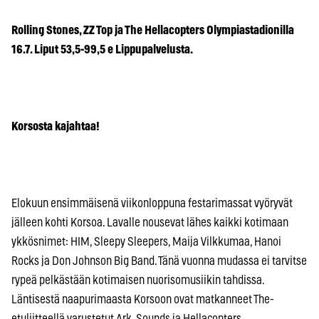
Rolling Stones, ZZ Top ja The Hellacopters Olympiastadionilla
16.7. Liput 53,5-99,5 e Lippupalvelusta.
Korsosta kajahtaa!
Elokuun ensimmäisenä viikonloppuna festarimassat vyöryvät
jälleen kohti Korsoa. Lavalle nousevat lähes kaikki kotimaan
ykkösnimet: HIM, Sleepy Sleepers, Maija Vilkkumaa, Hanoi
Rocks ja Don Johnson Big Band. Tänä vuonna mudassa ei tarvitse
rypeä pelkästään kotimaisen nuorisomusiikin tahdissa.
Läntisestä naapurimaasta Korsoon ovat matkanneet The-
etuliitteellä varustetut Ark, Sounds ja Hellacopters.