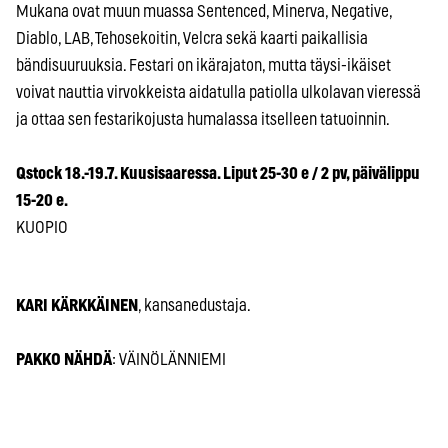
Mukana ovat muun muassa Sentenced, Minerva, Negative,
Diablo, LAB, Tehosekoitin, Velcra sekä kaarti paikallisia
bändisuuruuksia. Festari on ikärajaton, mutta täysi-ikäiset
voivat nauttia virvokkeista aidatulla patiolla ulkolavan vieressä
ja ottaa sen festarikojusta humalassa itselleen tatuoinnin.
Qstock 18.-19.7. Kuusisaaressa. Liput 25-30 e / 2 pv, päivälippu
15-20 e.
KUOPIO
KARI KÄRKKÄINEN
, kansanedustaja.
PAKKO NÄHDÄ
: VÄINÖLÄNNIEMI