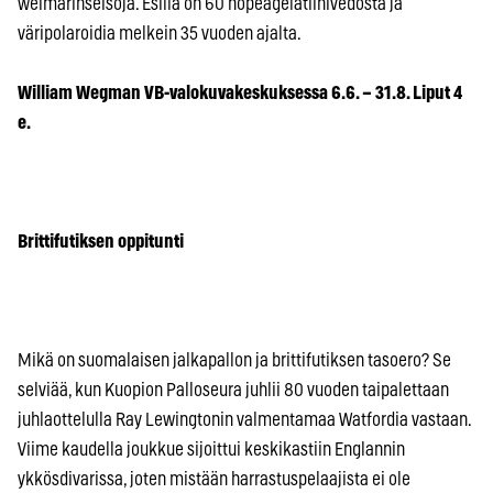
weimarinseisoja. Esillä on 60 hopeagelatiinivedosta ja
väripolaroidia melkein 35 vuoden ajalta.
William Wegman VB-valokuvakeskuksessa 6.6. – 31.8. Liput 4
e.
Brittifutiksen oppitunti
Mikä on suomalaisen jalkapallon ja brittifutiksen tasoero? Se
selviää, kun Kuopion Palloseura juhlii 80 vuoden taipalettaan
juhlaottelulla Ray Lewingtonin valmentamaa Watfordia vastaan.
Viime kaudella joukkue sijoittui keskikastiin Englannin
ykkösdivarissa, joten mistään harrastuspelaajista ei ole