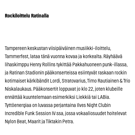
Rockiloittelu Ratinalla
Tampereen keskustan viisipäiväinen musiikki-iloittelu,
Tammerfest, lataa tänä vuonna kovaa ja korkealta. Räyhäävä
lihaskimppu Henry Rollins tykittää Pakkahuoneen punk-illassa,
ja Ratinan Stadionin pääkonserteissa esiintyvät raskaan rockin
kotimaiset kärkibändit Lordi, Stratovarius, Timo Rautiainen & Trio
Niskalaukaus. Pääkonsertit loppuvat jo klo 22, joten klubeille
ennättää kuuntelemaan esimerkiksi Liekkiä tai LABia.
Tyttöenergiaa on luvassa perjantaina Ilves Night Clubin
Incredible Funk Session IV:ssa, jossa vokaaliosuudet hoitelevat
Nylon Beat, Maarit ja Tiktakin Petra.