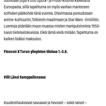
odotetaan jopa 4 000 Spock- ja Frodo-kloonia kaikkialta
Euroopasta, sillä tapahtuma on myös vanhan mantereen
scifiväen pääkohde tänä vuonna. Ohjelmassa pureudutaan
anime-kulttuuriin, Tolkienin maailmaan ja Star Wars -ilmiöihin.
Luentoja pidetään muun muassa mielen manipuloinnista 1950-
luvun tieteiselokuvissa. Eikä tämä vielä mitään. Tapahtuma on
kaiken lisäksi maksuton.
Finncon X Turun yliopiston tiloissa 1.-3.8.
Villi Länsi Samppalinnassa
Kuudestilaukeavat savuavat ja hevoset – sekä naiset –