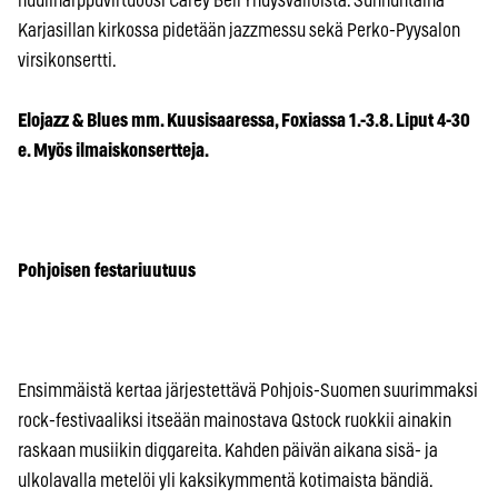
huuliharppuvirtuoosi Carey Bell Yhdysvalloista. Sunnuntaina
Karjasillan kirkossa pidetään jazzmessu sekä Perko-Pyysalon
virsikonsertti.
Elojazz & Blues mm. Kuusisaaressa, Foxiassa 1.-3.8. Liput 4-30
e. Myös ilmaiskonsertteja.
Pohjoisen festariuutuus
Ensimmäistä kertaa järjestettävä Pohjois-Suomen suurimmaksi
rock-festivaaliksi itseään mainostava Qstock ruokkii ainakin
raskaan musiikin diggareita. Kahden päivän aikana sisä- ja
ulkolavalla metelöi yli kaksikymmentä kotimaista bändiä.