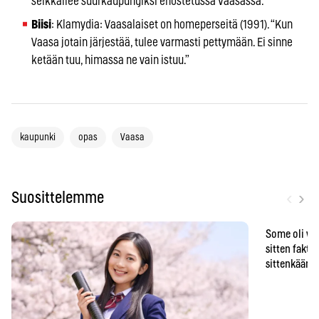
seikkailee suurkaupungiksi ehostetussa Vaasassa.
Biisi
: Klamydia: Vaasalaiset on homeperseitä (1991). “Kun
Vaasa jotain järjestää, tulee varmasti pettymään. Ei sinne
ketään tuu, himassa ne vain istuu.”
kaupunki
opas
Vaasa
‹
›
Suosittelemme
Some oli vä
sitten faktat
sittenkään o