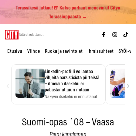
Terassikesä jatkuu! 🍺 Katso parhaat menovinkit Cityn
Terassioppaasta →
Skip
Tätä et odottanut
to
content
Etusivu
Viihde
Ruoka ja ravintolat
Ihmissuhteet
SYÖ!-vii
LinkedIn-profiili voi antaa
vihjeitä narsistisista piirteistä
‹
›
– ilmeisin itsekehu ei
paljastanut juuri mitään
Näkyvin itsekehu ei ennustanut
narsistisia piirteitä.
Suomi-opas `08 – Vaasa
Pieni kiinalainen