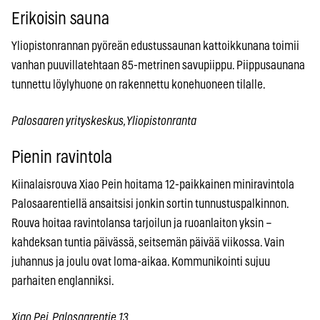
Erikoisin sauna
Yliopistonrannan pyöreän edustussaunan kattoikkunana toimii
vanhan puuvillatehtaan 85-metrinen savupiippu. Piippusaunana
tunnettu löylyhuone on rakennettu konehuoneen tilalle.
Palosaaren yrityskeskus, Yliopistonranta
Pienin ravintola
Kiinalaisrouva Xiao Pein hoitama 12-paikkainen miniravintola
Palosaarentiellä ansaitsisi jonkin sortin tunnustuspalkinnon.
Rouva hoitaa ravintolansa tarjoilun ja ruoanlaiton yksin –
kahdeksan tuntia päivässä, seitsemän päivää viikossa. Vain
juhannus ja joulu ovat loma-aikaa. Kommunikointi sujuu
parhaiten englanniksi.
Xiao Pei, Palosaarentie 13