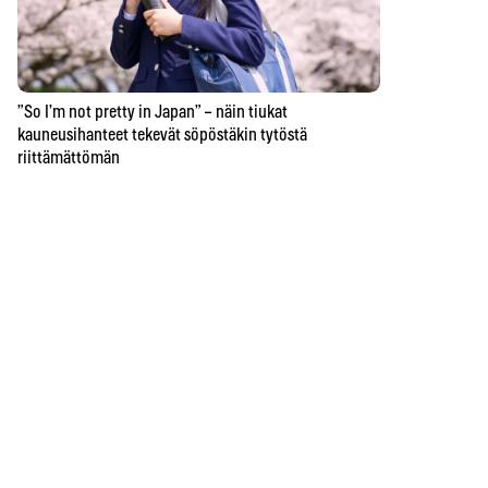
”So I’m not pretty in Japan” – näin tiukat
kauneusihanteet tekevät söpöstäkin tytöstä
riittämättömän