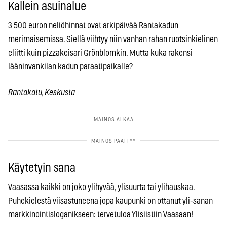
Kallein asuinalue
3 500 euron neliöhinnat ovat arkipäivää Rantakadun
merimaisemissa. Siellä viihtyy niin vanhan rahan ruotsinkielinen
eliitti kuin pizzakeisari Grönblomkin. Mutta kuka rakensi
lääninvankilan kadun paraatipaikalle?
Rantakatu, Keskusta
Käytetyin sana
Vaasassa kaikki on joko ylihyvää, ylisuurta tai ylihauskaa.
Puhekielestä viisastuneena jopa kaupunki on ottanut yli-sanan
markkinointisloganikseen: tervetuloa Ylisiistiin Vaasaan!