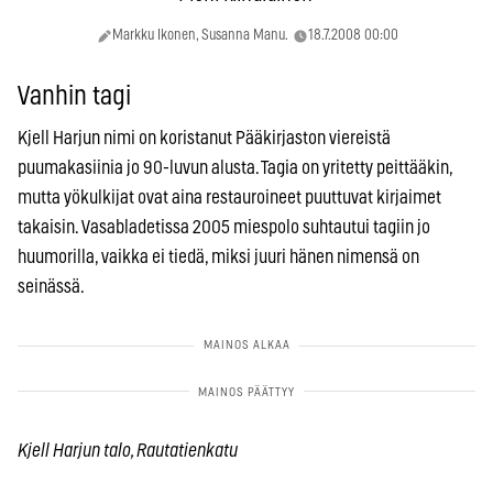
Markku Ikonen, Susanna Manu.
18.7.2008 00:00
Vanhin tagi
Kjell Harjun nimi on koristanut Pääkirjaston viereistä
puumakasiinia jo 90-luvun alusta. Tagia on yritetty peittääkin,
mutta yökulkijat ovat aina restauroineet puuttuvat kirjaimet
takaisin. Vasabladetissa 2005 miespolo suhtautui tagiin jo
huumorilla, vaikka ei tiedä, miksi juuri hänen nimensä on
seinässä.
Kjell Harjun talo, Rautatienkatu