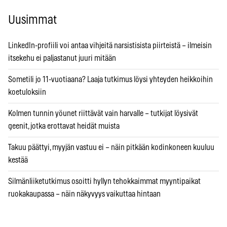
Uusimmat
LinkedIn-profiili voi antaa vihjeitä narsistisista piirteistä – ilmeisin
itsekehu ei paljastanut juuri mitään
Sometili jo 11-vuotiaana? Laaja tutkimus löysi yhteyden heikkoihin
koetuloksiin
Kolmen tunnin yöunet riittävät vain harvalle – tutkijat löysivät
geenit, jotka erottavat heidät muista
Takuu päättyi, myyjän vastuu ei – näin pitkään kodinkoneen kuuluu
kestää
Silmänliiketutkimus osoitti hyllyn tehokkaimmat myyntipaikat
ruokakaupassa – näin näkyvyys vaikuttaa hintaan