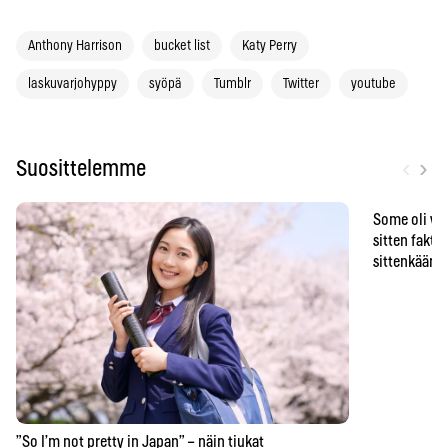
Anthony Harrison
bucket list
Katy Perry
laskuvarjohyppy
syöpä
Tumblr
Twitter
youtube
‹
›
Suosittelemme
Some oli vä
sitten faktat
sittenkään o
”So I’m not pretty in Japan” – näin tiukat