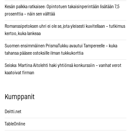
Kesän palkka ratkaisee: Opintotuen takaisinperintään lisätään 7,5
prosenttia – näin sen välttää
Romanssipetoksen uhri ei ole se, jota yleisesti kuvitellaan – tutkimus
kertoo, kuka lankeaa
Suomen ensimmäinen PrismaTukku avautui Tampereelle – kuka
tahansa pääsee ostoksille ilman tukkukorttia
Seiska: Martina Aitolehti haki yhtiönsä konkurssiin – vanhat verot
kaatoivat firman
Kumppanit
Deitti.net
TableOnline