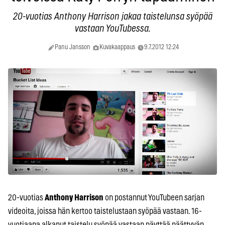
20-vuotias Anthony Harrison jakaa taistelunsa syöpää
vastaan YouTubessa.
Panu Jansson
Kuvakaappaus
9.7.2012 12:24
20-vuotias
Anthony Harrison
on postannut YouTubeen sarjan
videoita, joissa hän kertoo taistelustaan syöpää vastaan. 16-
vuotiaana alkanut taistelu syöpää vastaan näyttää päättyvän