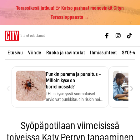
Terassikesä jatkuu! 🍺 Katso parhaat menovinkit Cityn
Terassioppaasta →
Skip
Tätä et odottanut
to
content
Etusivu
Viihde
Ruoka ja ravintolat
Ihmissuhteet
SYÖ!-vii
Punkin purema ja punoitus –
Milloin kyse on
‹
›
borrelioosista?
THL:n kyselyssä suomalaiset
arvioivat punkkitaudin riskin noin
kymmenkertaiseksi…
Syöpäpotilaan viimeisissä
toiveissa Katy Perryn tapaaminen