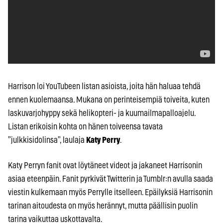
Harrison loi YouTubeen listan asioista, joita hän haluaa tehdä
ennen kuolemaansa. Mukana on perinteisempiä toiveita, kuten
laskuvarjohyppy sekä helikopteri- ja kuumailmapalloajelu.
Listan erikoisin kohta on hänen toiveensa tavata
”julkkisidolinsa”, laulaja
Katy Perry
.
Katy Perryn fanit ovat löytäneet videot ja jakaneet Harrisonin
asiaa eteenpäin. Fanit pyrkivät Twitterin ja Tumblr:n avulla saada
viestin kulkemaan myös Perrylle itselleen. Epäilyksiä Harrisonin
tarinan aitoudesta on myös herännyt, mutta päällisin puolin
tarina vaikuttaa uskottavalta.