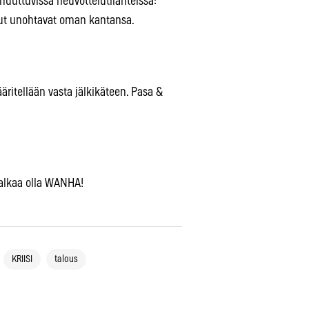
 muuttuvissa neuvottelutilanteissa:
uut unohtavat oman kantansa.
ritellään vasta jälkikäteen. Pasa &
 alkaa olla WANHA!
KRIISI
talous