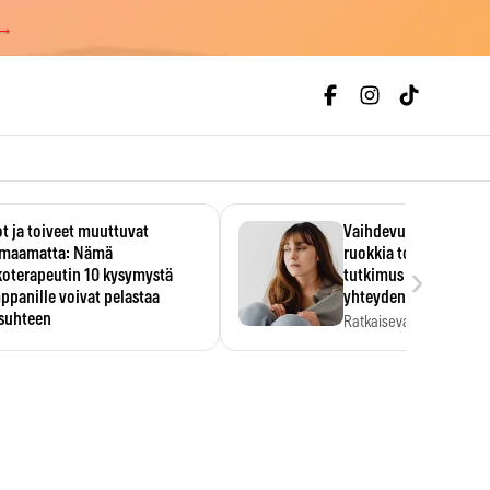
 →
t ja toiveet muuttuvat
Vaihdevuodet ja alkoh
maamatta: Nämä
ruokkia toisiaan – 93
›
koterapeutin 10 kysymystä
tutkimus paljasti mut
panille voivat pelastaa
yhteyden
isuhteen
Ratkaiseva tekijä ei ollu
vakavuus vaan syy,…
eessa on helppo ajatella
evansa kumppaninsa läpikotaisin.
oterapeutin…