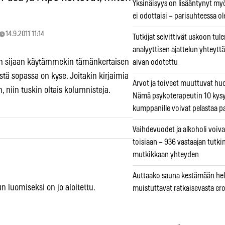
Yksinäisyys on lisääntynyt myös
ei odottaisi – parisuhteessa ole
14.9.2011 11:14
Tutkijat selvittivät uskoon tul
analyyttisen ajattelun yhteyttä 
isen sijaan käytämmekin tämänkertaisen
aivan odotettu
ä sopassa on kyse. Joitakin kirjaimia
Arvot ja toiveet muuttuvat h
 niin tuskin oltais kolumnisteja.
Nämä psykoterapeutin 10 kys
kumppanille voivat pelastaa p
Vaihdevuodet ja alkoholi voiva
toisiaan – 936 vastaajan tutki
mutkikkaan yhteyden
Auttaako sauna kestämään hell
 luomiseksi on jo aloitettu.
muistuttavat ratkaisevasta er