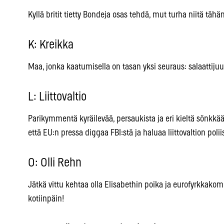
Kyllä britit tietty Bondeja osas tehdä, mut turha niitä 
K: Kreikka
Maa, jonka kaatumisella on tasan yksi seuraus: salaattiju
L: Liittovaltio
Parikymmentä kyräilevää, persaukista ja eri kieltä sönkkä
että EU:n pressa diggaa FBI:stä ja haluaa liittovaltion poli
O: Olli Rehn
Jätkä vittu kehtaa olla Elisabethin poika ja eurofyrkkakom
kotiinpäin!