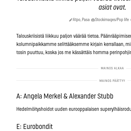
asiat ovat.
Atpo, Pasa
Stockimages/Pop life
Talouskriisistä liikkuu paljon väärää tietoa. Päänrääpim
kolumnipaikkamme selittääksemme kirjain kerrallaan, mist
tosin puuttuu, koska jos me kässättäis homma perinpohjin,
A: Angela Merkel & Alexander Stubb
Hedelmöityshoidot uuden eurooppalaisen superylhäisrodun
E: Eurobondit