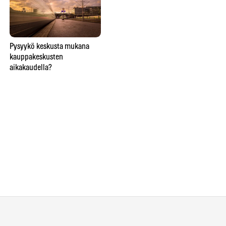
Lähitaikuutta
Pysyykö keskusta mukana
So
ravintolapöydässä esittävä
kauppakeskusten
ve
taikuri saattaa saada hymyn,
aikakaudella?
lie
oluen tai lähtöpassit
näi
ho
Ins