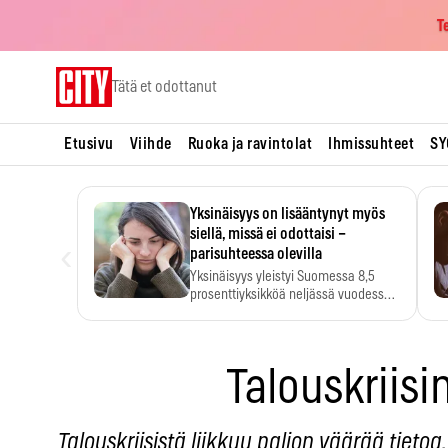
T
Skip
Tätä et odottanut
to
content
Etusivu
Viihde
Ruoka ja ravintolat
Ihmissuhteet
SY
Yksinäisyys on lisääntynyt myös
siellä, missä ei odottaisi –
‹
parisuhteessa olevilla
Yksinäisyys yleistyi Suomessa 8,5
prosenttiyksikköä neljässä vuodessa.
Se…
Talouskriis
Talouskriisistä liikkuu paljon väärää tietoa