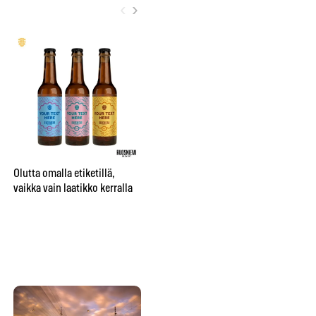
‹
›
City sai oman nimikko-oluen
”Be
Bruuverin Social Brewing
pr
Labissa
aj
Olutta omalla etiketillä,
su
vaikka vain laatikko kerralla
te
hu