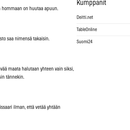
Kumppanit
tähän hommaan on huutaa apuun.
Deitti.net
TableOnline
usto saa nimensä takaisin.
Suomi24
ävää maata halutaan yhteen vain siksi,
isin tännekin.
issaari ilman, että vetää yhtään