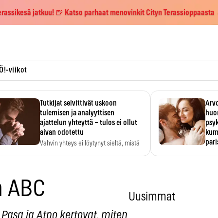
erassikesä jatkuu! 🍺 Katso parhaat menovinkit Cityn Terassioppaasta
Ö!-viikot
Tutkijat selvittivät uskoon
Arvo
tulemisen ja analyyttisen
huo
ajattelun yhteyttä – tulos ei ollut
psy
aivan odotettu
kump
par
Vahvin yhteys ei löytynyt sieltä, mistä
sitä odotettiin.
Suht
tunt
Psyk
in ABC
Uusimmat
. Pasa ja Atpo kertovat, miten