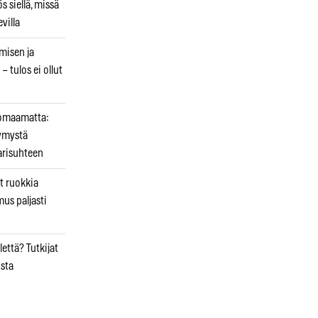
 siellä, missä
villa
emisen ja
– tulos ei ollut
uomaamatta:
ymystä
arisuhteen
t ruokkia
mus paljasti
että? Tutkijat
osta