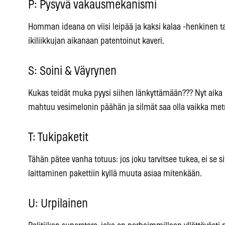
P: Pysyvä vakausmekanismi
Homman ideana on viisi leipää ja kaksi kalaa -henkinen ta
ikiliikkujan aikanaan patentoinut kaveri.
S: Soini & Väyrynen
Kukas teidät muka pyysi siihen länkyttämään??? Nyt aika h
mahtuu vesimelonin päähän ja silmät saa olla vaikka metr
T: Tukipaketit
Tähän pätee vanha totuus: jos joku tarvitsee tukea, ei se si
laittaminen pakettiin kyllä muuta asiaa mitenkään.
U: Urpilainen