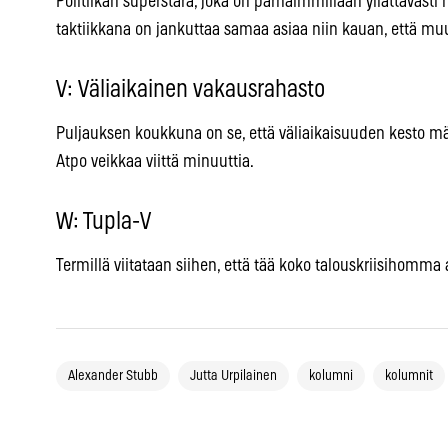
Politiikan superstara, joka on parhaimmillaan yllättävästi
taktiikkana on jankuttaa samaa asiaa niin kauan, että m
V: Väliaikainen vakausrahasto
Puljauksen koukkuna on se, että väliaikaisuuden kesto mää
Atpo veikkaa viittä minuuttia.
W: Tupla-V
Termillä viitataan siihen, että tää koko talouskriisihomma
Alexander Stubb
Jutta Urpilainen
kolumni
kolumnit