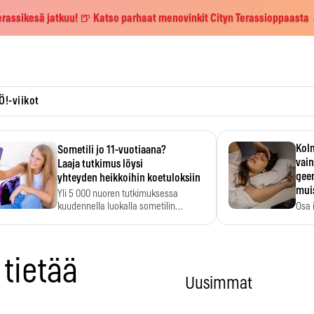
erassikesä jatkuu! 🍺 Katso parhaat menovinkit Cityn Terassioppaasta
Ö!-viikot
Kolm
Sometili jo 11-vuotiaana?
vain
Laaja tutkimus löysi
geen
yhteyden heikkoihin koetuloksiin
mui
Yli 5 000 nuoren tutkimuksessa
kuudennella luokalla sometilin…
Osa 
voi s
 tietää
Uusimmat