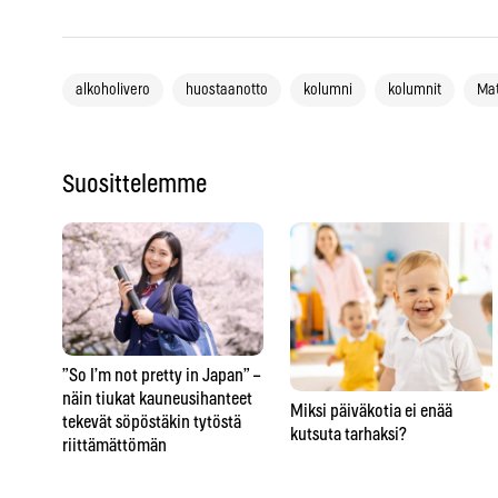
alkoholivero
huostaanotto
kolumni
kolumnit
Mat
Suosittelemme
”So I’m not pretty in Japan” –
näin tiukat kauneusihanteet
Miksi päiväkotia ei enää
tekevät söpöstäkin tytöstä
kutsuta tarhaksi?
riittämättömän