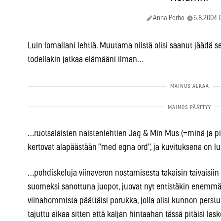
Anna Perho
6.8.2004 
Luin lomallani lehtiä. Muutama niistä olisi saanut jäädä sel
todellakin jatkaa elämääni ilman…
…ruotsalaisten naistenlehtien Jag & Min Mus (=minä ja pillun
kertovat alapäästään ”med egna ord”, ja kuvituksena on lu
…pohdiskeluja viinaveron nostamisesta takaisin taivaisiin s
suomeksi sanottuna juopot, juovat nyt entistäkin enemmän 
viinahommista päättäisi porukka, jolla olisi kunnon perstun
tajuttu aikaa sitten että kaljan hintaahan tässä pitäisi lask