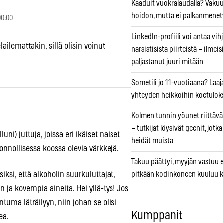
Kaaduit vuokralaudalla? Vaku
hoidon, mutta ei palkanmenet
00:00
LinkedIn-profiili voi antaa vihj
ailemattakin, sillä olisin voinut
narsistisista piirteistä – ilmeis
paljastanut juuri mitään
Sometili jo 11-vuotiaana? Laaj
yhteyden heikkoihin koetuloks
Kolmen tunnin yöunet riittävät
– tutkijat löysivät geenit, jotk
i) juttuja, joissa eri ikäiset naiset
heidät muista
onnollisessa koossa olevia värkkejä.
Takuu päättyi, myyjän vastuu e
iksi, että alkoholin suurkuluttajat,
pitkään kodinkoneen kuuluu k
ja kovempia aineita. Hei yllä-tys! Jos
tuma läträilyyn, niin johan se olisi
Kumppanit
ea.