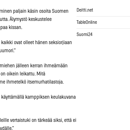
Deitti.net
paminen paljain käsin osoita Suomen
utta. Älymystö keskustelee
TableOnline
ppaa kissan.
Suomi24
 kaikki ovat olleet hänen seksiorjiaan
uumori.”
unmiehen jälleen kerran ihmeämään
n oikein leikattu. Mitä
e ihmetelkö itsemurhatilastoja.
n käyttämällä kamppiksen keulakuvana
eille vertaistuki on tärkeää siksi, että ei
ydälle.”