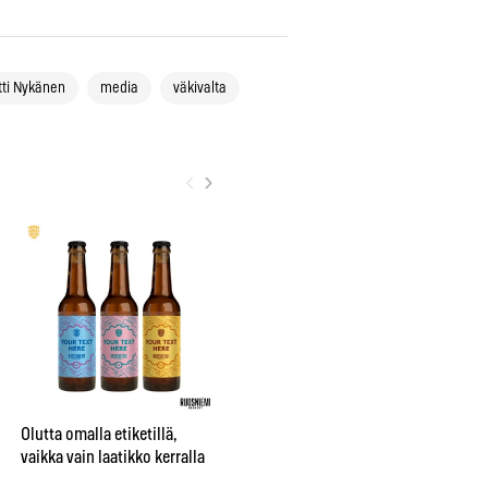
ti Nykänen
media
väkivalta
‹
›
City sai oman nimikko-oluen
”Be
Bruuverin Social Brewing
pr
Labissa
aj
Olutta omalla etiketillä,
su
vaikka vain laatikko kerralla
te
hu