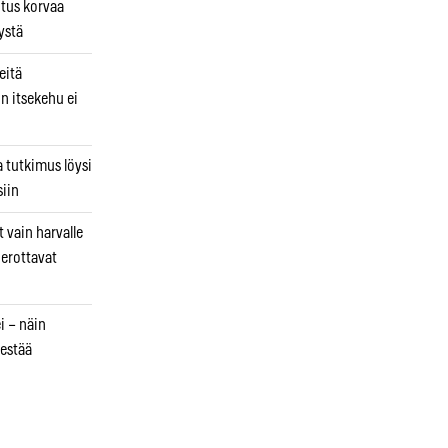
utus korvaa
ystä
eitä
in itsekehu ei
a tutkimus löysi
iin
 vain harvalle
a erottavat
i – näin
estää