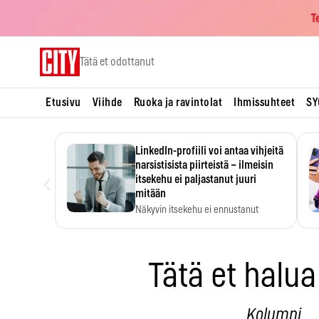
T
Skip
Tätä et odottanut
to
content
Etusivu
Viihde
Ruoka ja ravintolat
Ihmissuhteet
SY
LinkedIn-profiili voi antaa vihjeitä
narsistisista piirteistä – ilmeisin
‹
itsekehu ei paljastanut juuri
mitään
Näkyvin itsekehu ei ennustanut
narsistisia piirteitä.
Tätä et halua
Kolumni