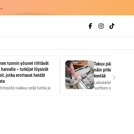
 →
en tunnin yöunet riittävät
Takuu päättyi, myyjän
 harvalle – tutkijat löysivät
näin pitkään kodinko
›
it, jotka erottavat heidät
kestää
sta
Lakisääteinen virhevast
ihmisistä nukkuu neljä tuntia ja
tuotteen oletetun kestoi
ilti…