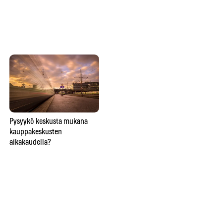
Lähitaikuutta
Pysyykö keskusta mukana
So
ravintolapöydässä esittävä
kauppakeskusten
ve
taikuri saattaa saada hymyn,
aikakaudella?
lie
oluen tai lähtöpassit
näi
ho
Ins