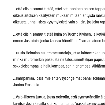
…että olisin saanut tietää, ettei satunnainen naisen tap
oikeuslaitoksen käsityksen mukaan mitään erityistä raaku
oikeustajunnallisista kysymyksistä vain silloin, jos joku ta
…että olisin saanut tietää kuka on Tuomo Kivinen, ja ketkä
ennen Jasminia, jonka kanssa hänellä on ”samanlainen h
…uusia Heinolan asuntomessutaloja, jotka laittavat kad
minkä muromerkin paketista ne talosuunnittelijan paprut o
sokkeloisempaa ja hailukampaa, sen hienompaa. Älkäämm
…kampanjaa, jossa mielenterveysongelmat banalisoidaa
Janina Frostellia.
…Valo-liitteen juttua, jossa todettiin, että synnyttäneille äid
tarvitse yksin kelailla sitä kun on tullut ”paskat synnytyspö