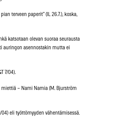
an terveen paperit” (IL 26.7.), koska,
nkä katsotaan olevan suoraa seurausta
i auringon asennostakin mutta ei
T 7/04).
si miettiä – Nami Namia (M. Bjurström
/04) eli työttömyyden vähentämisessä.