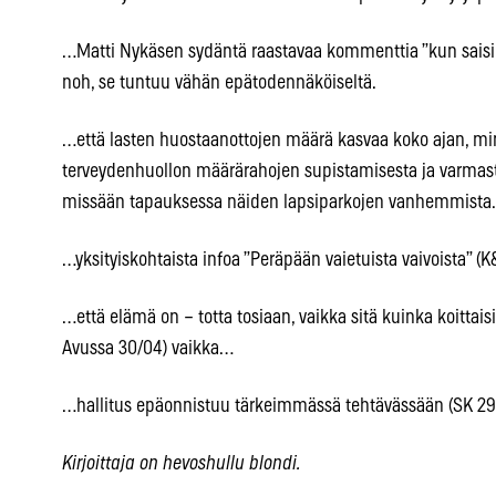
…Matti Nykäsen sydäntä raastavaa kommenttia ”kun saisi pi
noh, se tuntuu vähän epätodennäköiseltä.
…että lasten huostaanottojen määrä kasvaa koko ajan, mi
terveydenhuollon määrärahojen supistamisesta ja varmast
missään tapauksessa näiden lapsiparkojen vanhemmista.
…yksityiskohtaista infoa ”Peräpään vaietuista vaivoista” (K&
…että elämä on – totta tosiaan, vaikka sitä kuinka koittai
Avussa 30/04) vaikka…
…hallitus epäonnistuu tärkeimmässä tehtävässään (SK 29
Kirjoittaja on hevoshullu blondi.