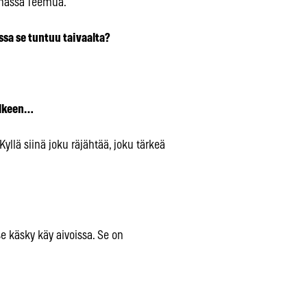
omassa Teemua.
ssa se tuntuu taivaalta?
älkeen…
Kyllä siinä joku räjähtää, joku tärkeä
"
 se käsky käy aivoissa. Se on