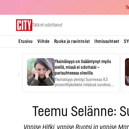
T
Skip
Tätä et odottanut
to
content
Etusivu
Viihde
Ruoka ja ravintolat
Ihmissuhteet
SY
Yksinäisyys on lisääntynyt myös
siellä, missä ei odottaisi –
‹
parisuhteessa olevilla
Yksinäisyys yleistyi Suomessa 8,5
prosenttiyksikköä neljässä vuodessa.
Se…
Teemu Selänne: S
Vapise Hifki, vapise Ruotsi ja vapise M