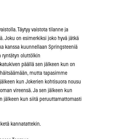
stolla. Täytyy vaistota tilanne ja
etä. Joku on esimerkiksi joko hyvä jätkä
onka kanssa kuunnellaan Springsteeniä
ryntätyn oluttölkin
katukiven päällä sen jälkeen kun on
ti häitsäämään, mutta tapasimme
 jälkeen kun Jokerien kohtisuora nousu
toman vireensä. Ja sen jälkeen kun
n jälkeen kun siitä peruuttamattomasti
 ketä kannatattekin.