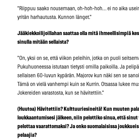
"Riippuu saako nousemaan, oh-hoh-hoh… ei no aika usein yr
yritän harhautusta. Kunnon länget."
Jääkiekkoilijoillahan saattaa olla mitä ihmeellisimpiä kes
sinulla mitään sellaista?
"On, yksi on se, että viikon peleihin, jotka on puoli seits
Pukuhuoneessa istutaan tietysti omilla paikoilla. Ja peli
sellaisen 60-luvun kypärän. Majorov kun näki sen se sanoi,
Tämä on vielä vanhempi kuin se Kurrin. Otsassa lukee musta
Jokereiden varastosta, kun se hävitettiin."
(Huutoa) Hävitettiin? Kulttuuriesineitä! Kun muuten pal
loukkaantumisesi jälkeen, niin pelottiko sinua, että sinut
pelottaa vaarattomaksi? Ja onko suomalaisissa joukkueissa
pelaajia?