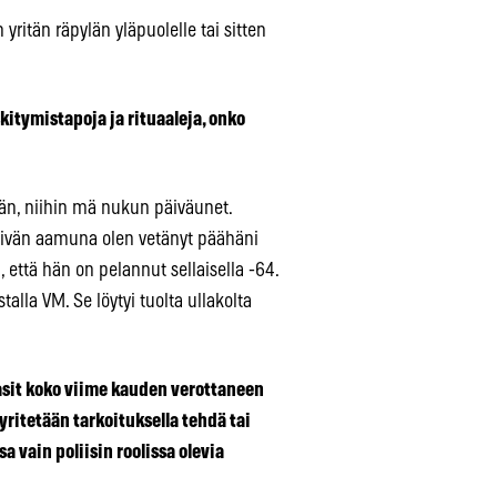
itän räpylän yläpuolelle tai sitten
kitymistapoja ja rituaaleja, onko
emän, niihin mä nukun päiväunet.
päivän aamuna olen vetänyt päähäni
 että hän on pelannut sellaisella -64.
lla VM. Se löytyi tuolta ullakolta
asit koko viime kauden verottaneen
 yritetään tarkoituksella tehdä tai
 vain poliisin roolissa olevia