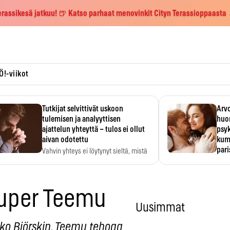
erassikesä jatkuu! 🍺 Katso parhaat menovinkit Cityn Terassioppaasta
Ö!-viikot
Tutkijat selvittivät uskoon
Arvo
tulemisen ja analyyttisen
huo
ajattelun yhteyttä – tulos ei ollut
psy
aivan odotettu
kump
par
Vahvin yhteys ei löytynyt sieltä, mistä
sitä odotettiin.
Suht
tunt
Psyk
uper Teemu
Uusimmat
arko Björskin. Teemu tehoaa