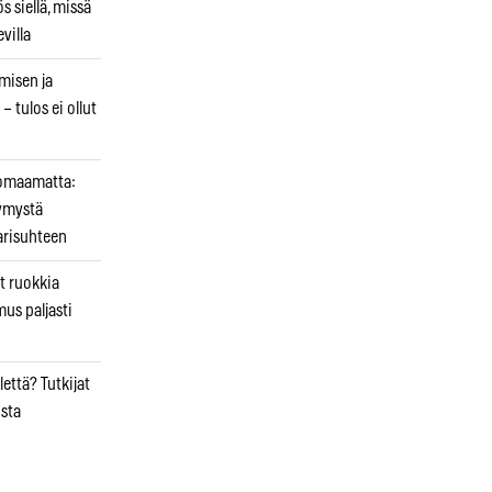
 siellä, missä
villa
emisen ja
– tulos ei ollut
uomaamatta:
ymystä
arisuhteen
t ruokkia
mus paljasti
että? Tutkijat
osta