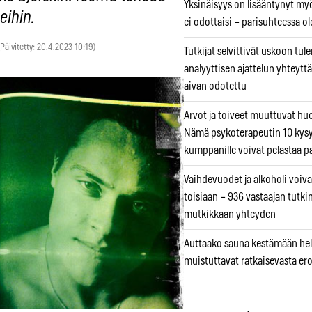
Yksinäisyys on lisääntynyt myös
eihin.
ei odottaisi – parisuhteessa ole
(Päivitetty: 20.4.2023 10:19)
Tutkijat selvittivät uskoon tul
analyyttisen ajattelun yhteyttä 
aivan odotettu
Arvot ja toiveet muuttuvat h
Nämä psykoterapeutin 10 kys
kumppanille voivat pelastaa p
Vaihdevuodet ja alkoholi voiva
toisiaan – 936 vastaajan tutki
mutkikkaan yhteyden
Auttaako sauna kestämään hell
muistuttavat ratkaisevasta er