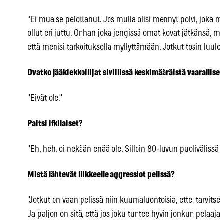
"Ei mua se pelottanut. Jos mulla olisi mennyt polvi, joka 
ollut eri juttu. Onhan joka jengissä omat kovat jätkänsä, m
että menisi tarkoituksella myllyttämään. Jotkut tosin luulee
Ovatko jääkiekkoilijat siviilissä keskimääräistä vaarallis
"Eivät ole."
Paitsi ifkilaiset?
"Eh, heh, ei nekään enää ole. Silloin 80-luvun puolivälissä o
Mistä lähtevät liikkeelle aggressiot pelissä?
"Jotkut on vaan pelissä niin kuumaluontoisia, ettei tarvitse 
Ja paljon on sitä, että jos joku tuntee hyvin jonkun pelaajan