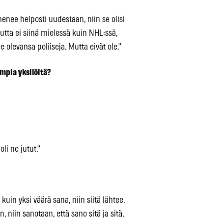
menee helposti uudestaan, niin se olisi
utta ei siinä mielessä kuin NHL:ssä,
 olevansa poliiseja. Mutta eivät ole."
empia yksilöitä?
li ne jutut."
kuin yksi väärä sana, niin siitä lähtee.
, niin sanotaan, että sano sitä ja sitä,