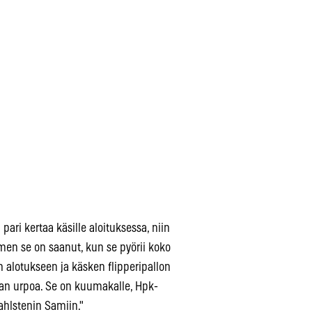
ri kertaa käsille aloituksessa, niin
nimen se on saanut, kun se pyörii koko
n alotukseen ja käsken flipperipallon
ihan urpoa. Se on kuumakalle, Hpk-
ahlstenin Samiin."