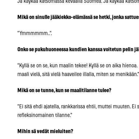
Ja käykää katsomassa keväällä Suomea. Ja käykää kats
Mikä on sinulle jääkiekko-elämässä se hetki, jonka sattue
"Ymmmmmm..".
Onko se pukuhuoneessa kundien kanssa voitetun pelin j
"Kyllä se on se, kun maalin tekee! Kyllä se on aika hienoa. 
maali vielä, sitä vielä haaveilee illalla, miten se menikään.
Mikä on se tunne, kun se maalitilanne tulee?
"Ei sitä ehdi ajatella, rankkarissa ehtii, muttei muuten. Ei
refleksinomainen tilanne."
Mihin sä vedät mieluiten?