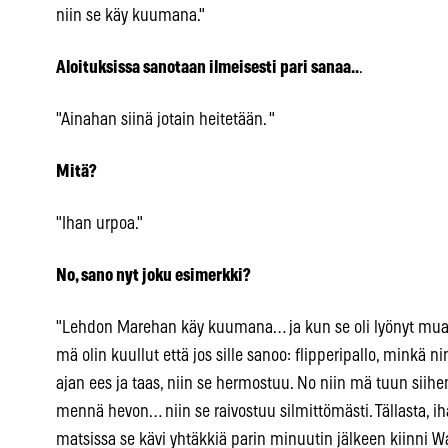
niin se käy kuumana."
Aloituksissa sanotaan ilmeisesti pari sanaa..
.
"Ainahan siinä jotain heitetään. "
Mitä?
"Ihan urpoa."
No, sano nyt joku esimerkki?
"Lehdon Marehan käy kuumana… ja kun se oli lyönyt mua pa
mä olin kuullut että jos sille sanoo: flipperipallo, minkä 
ajan ees ja taas, niin se hermostuu. No niin mä tuun siihe
mennä hevon… niin se raivostuu silmittömästi. Tällasta, 
matsissa se kävi yhtäkkiä parin minuutin jälkeen kiinni W