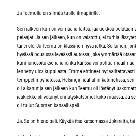
Ja Teemulla on silmää tuolle ilmapiirille.
Sen jälkeen kun on voimaa ja taitoa, jääkiekkoa pelataan vai
pelaajat. Ja sen jälkeen, kun on vaistottu, ei turhia lässyt
tai ei ole. Ja Teemu on klassinen hyvä jätkä. Sellainen, j
hyvässä nousussa leveässä autossa, joka ymmärtää otsaan 
kunnianosoituksena ja jonka kanssa voi pohtia maailmaa 
lennetty ulos kuppilasta. Emme ehtineet nyt valitettavas
temppelin pyhätössä, Helsingin jäähallin kabinetissa, sen
oli alkanut ja sen jälkeen kun Teemu oli löytänyt uskomat
jääkiekko oli vetänyt ennätyskatsomot koko maassa. Ja se
oli tullut Suomen kansallispeli.
Ja. Se on hieno peli. Käykää itse katsomassa Jokereita, tai