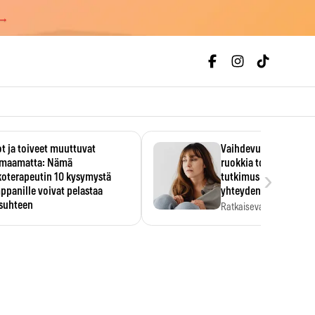
 →
t ja toiveet muuttuvat
Vaihdevuodet ja alkoh
maamatta: Nämä
ruokkia toisiaan – 93
›
koterapeutin 10 kysymystä
tutkimus paljasti mut
panille voivat pelastaa
yhteyden
isuhteen
Ratkaiseva tekijä ei ollu
vakavuus vaan syy,…
eessa on helppo ajatella
evansa kumppaninsa läpikotaisin.
oterapeutin…