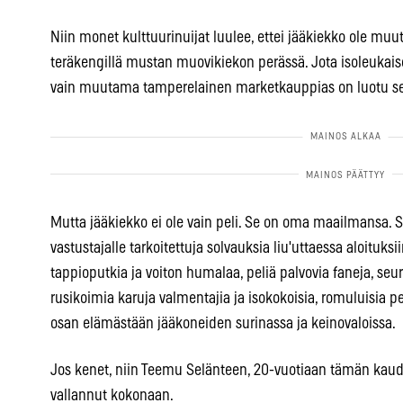
Niin monet kulttuurinuijat luulee, ettei jääkiekko ole muu
teräkengillä mustan muovikiekon perässä. Jota isoleukaiset 
vain muutama tamperelainen marketkauppias on luotu 
Mutta jääkiekko ei ole vain peli. Se on oma maailmansa.
vastustajalle tarkoitettuja solvauksia liu'uttaessa aloituksi
tappioputkia ja voiton humalaa, peliä palvovia faneja, seu
rusikoimia karuja valmentajia ja isokokoisia, romuluisia pe
osan elämästään jääkoneiden surinassa ja keinovaloissa.
Jos kenet, niin Teemu Selänteen, 20-vuotiaan tämän kaude
vallannut kokonaan.