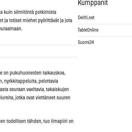
Kumppanit
ta kuin silmitöntä potkimista
Deitti.net
ja totiset miehet pyörittävät ja jota
seuraamaan.
TableOnline
Suomi24
 Se on pukuhuoneiden taikauskoa,
in, nyrkkitappeluita, pelottavia
rasta seuraan vaeltavia, takaiskujen
lureita, jotka ovat viettäneet suuren
n todellisen tähden, tuo ilmapiiri on