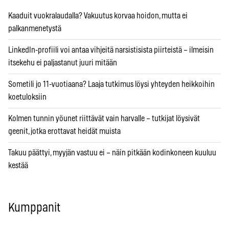
Kaaduit vuokralaudalla? Vakuutus korvaa hoidon, mutta ei
palkanmenetystä
LinkedIn-profiili voi antaa vihjeitä narsistisista piirteistä – ilmeisin
itsekehu ei paljastanut juuri mitään
Sometili jo 11-vuotiaana? Laaja tutkimus löysi yhteyden heikkoihin
koetuloksiin
Kolmen tunnin yöunet riittävät vain harvalle – tutkijat löysivät
geenit, jotka erottavat heidät muista
Takuu päättyi, myyjän vastuu ei – näin pitkään kodinkoneen kuuluu
kestää
Kumppanit