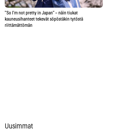
”So I’m not pretty in Japan” – näin tiukat
kauneusihanteet tekevät söpöstäkin tytöstä
riittämättömän
Uusimmat