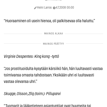
Heini Larros
4.7.2008 00:00
“Huoraaminen oli usein hienoa, oli palkitsevaa olla haluttu.”
Virginie Despentes: King kong -tyttö
“Jos prostituoidulta kysytään kärsiikö hän, hän luultavasti vastaa
toimivansa omasta tahdostaan. Yksikään uhri ei luultavasti
vastaa olevansa uhri.”
Skugge, Olsson, Zilg (toim.): Pilluparvi
“Tuomarit ja lääketieteen asiantuntijat ovat huumeita tai