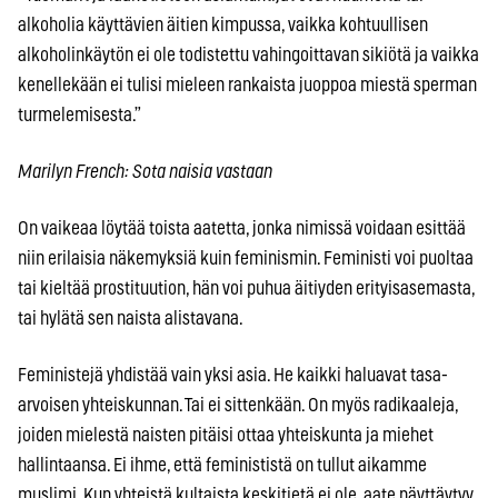
alkoholia käyttävien äitien kimpussa, vaikka kohtuullisen
alkoholinkäytön ei ole todistettu vahingoittavan sikiötä ja vaikka
kenellekään ei tulisi mieleen rankaista juoppoa miestä sperman
turmelemisesta.”
Marilyn French: Sota naisia vastaan
On vaikeaa löytää toista aatetta, jonka nimissä voidaan esittää
niin erilaisia näkemyksiä kuin feminismin. Feministi voi puoltaa
tai kieltää prostituution, hän voi puhua äitiyden erityisasemasta,
tai hylätä sen naista alistavana.
Feministejä yhdistää vain yksi asia. He kaikki haluavat tasa-
arvoisen yhteiskunnan. Tai ei sittenkään. On myös radikaaleja,
joiden mielestä naisten pitäisi ottaa yhteiskunta ja miehet
hallintaansa. Ei ihme, että feminististä on tullut aikamme
muslimi. Kun yhteistä kultaista keskitietä ei ole, aate näyttäytyy