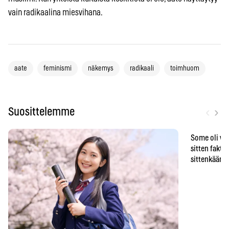
vain radikaalina miesvihana.
aate
feminismi
näkemys
radikaali
toimhuom
‹
›
Suosittelemme
Some oli vä
sitten faktat
sittenkään o