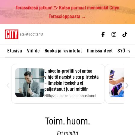
Terassikesä jatkuu! 🍺 Katso parhaat menovinkit Cityn
Terassioppaasta →
Skip
Tätä et odottanut
to
content
Etusivu
Viihde
Ruoka ja ravintolat
Ihmissuhteet
SYÖ!-vii
LinkedIn-profiili voi antaa
vihjeitä narsistisista piirteistä
‹
›
– ilmeisin itsekehu ei
paljastanut juuri mitään
Näkyvin itsekehu ei ennustanut
narsistisia piirteitä.
Toim. huom.
Eri mieltä