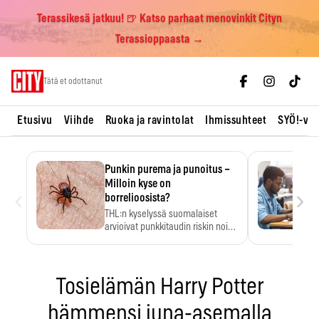
Terassikesä jatkuu! 🍺 Katso parhaat menovinkit Cityn
Terassioppaasta →
Skip
Tätä et odottanut
to
content
Etusivu
Viihde
Ruoka ja ravintolat
Ihmissuhteet
SYÖ!-vii
Punkin purema ja punoitus –
Milloin kyse on
‹
›
borrelioosista?
THL:n kyselyssä suomalaiset
arvioivat punkkitaudin riskin noin
kymmenkertaiseksi…
Tosielämän Harry Potter
hämmensi juna-asemalla