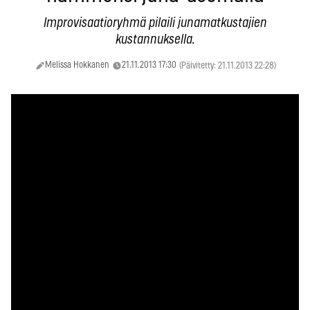
Improvisaatioryhmä pilaili junamatkustajien
kustannuksella.
Melissa Hokkanen
21.11.2013 17:30
(Päivitetty: 21.11.2013 22:28)