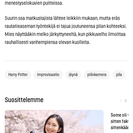
menestyselokuvien puitteissa.
Suurin osa matkustajista lähtee leikkiin mukaan, mutta eräs
rautatieaseman työntekijä ei tajua joutuneensa pilan kohteeksi.
Mies näyttääkin melko järkyttyneeltä, kun pikkuvelho ilmoittaa
rauhallisesti vanhempiensa olevan kuolleita.
Harry Potter
improvisaatio
jäynä
piilokamera
pila
‹
›
Suosittelemme
Some oli vä
sitten faktat
sittenkään o