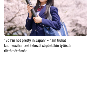
”So I’m not pretty in Japan” – näin tiukat
kauneusihanteet tekevät söpöstäkin tytöstä
riittämättömän