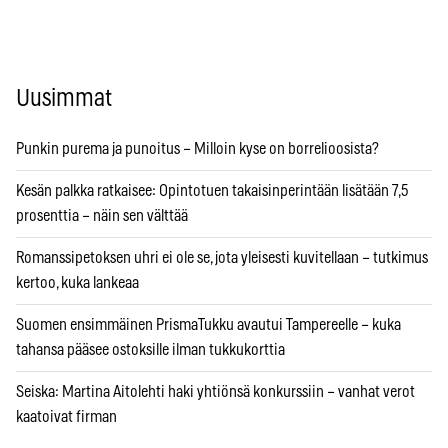
Uusimmat
Punkin purema ja punoitus – Milloin kyse on borrelioosista?
Kesän palkka ratkaisee: Opintotuen takaisinperintään lisätään 7,5
prosenttia – näin sen välttää
Romanssipetoksen uhri ei ole se, jota yleisesti kuvitellaan – tutkimus
kertoo, kuka lankeaa
Suomen ensimmäinen PrismaTukku avautui Tampereelle – kuka
tahansa pääsee ostoksille ilman tukkukorttia
Seiska: Martina Aitolehti haki yhtiönsä konkurssiin – vanhat verot
kaatoivat firman