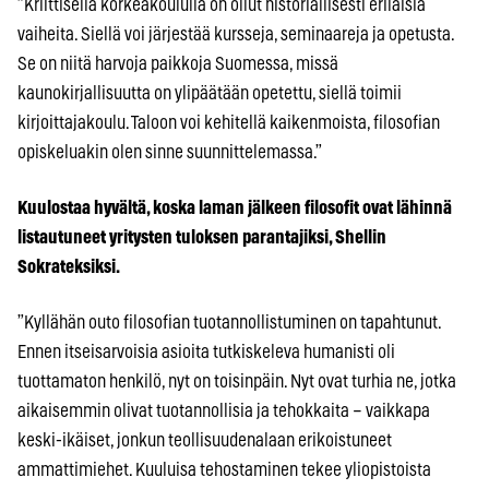
”Kriittisellä korkeakoululla on ollut historiallisesti erilaisia
vaiheita. Siellä voi järjestää kursseja, seminaareja ja opetusta.
Se on niitä harvoja paikkoja Suomessa, missä
kaunokirjallisuutta on ylipäätään opetettu, siellä toimii
kirjoittajakoulu. Taloon voi kehitellä kaikenmoista, filosofian
opiskeluakin olen sinne suunnittelemassa.”
Kuulostaa hyvältä, koska laman jälkeen filosofit ovat lähinnä
listautuneet yritysten tuloksen parantajiksi, Shellin
Sokrateksiksi.
”Kyllähän outo filosofian tuotannollistuminen on tapahtunut.
Ennen itseisarvoisia asioita tutkiskeleva humanisti oli
tuottamaton henkilö, nyt on toisinpäin. Nyt ovat turhia ne, jotka
aikaisemmin olivat tuotannollisia ja tehokkaita – vaikkapa
keski-ikäiset, jonkun teollisuudenalaan erikoistuneet
ammattimiehet. Kuuluisa tehostaminen tekee yliopistoista