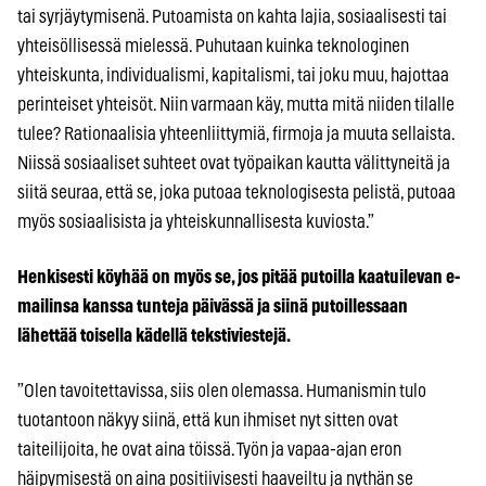
tai syrjäytymisenä. Putoamista on kahta lajia, sosiaalisesti tai
yhteisöllisessä mielessä. Puhutaan kuinka teknologinen
yhteiskunta, individualismi, kapitalismi, tai joku muu, hajottaa
perinteiset yhteisöt. Niin varmaan käy, mutta mitä niiden tilalle
tulee? Rationaalisia yhteenliittymiä, firmoja ja muuta sellaista.
Niissä sosiaaliset suhteet ovat työpaikan kautta välittyneitä ja
siitä seuraa, että se, joka putoaa teknologisesta pelistä, putoaa
myös sosiaalisista ja yhteiskunnallisesta kuviosta.”
Henkisesti köyhää on myös se, jos pitää putoilla kaatuilevan e-
mailinsa kanssa tunteja päivässä ja siinä putoillessaan
lähettää toisella kädellä tekstiviestejä.
”Olen tavoitettavissa, siis olen olemassa. Humanismin tulo
tuotantoon näkyy siinä, että kun ihmiset nyt sitten ovat
taiteilijoita, he ovat aina töissä. Työn ja vapaa-ajan eron
häipymisestä on aina positiivisesti haaveiltu ja nythän se