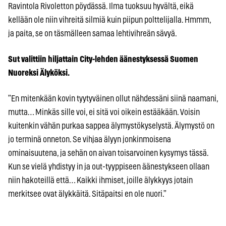
Ravintola Rivoletton pöydässä. Ilma tuoksuu hyvältä, eikä
kellään ole niin vihreitä silmiä kuin piipun polttelijalla. Hmmm,
ja paita, se on täsmälleen samaa lehtivihreän sävyä.
Sut valittiin hiljattain City-lehden äänestyksessä Suomen
Nuoreksi Älyköksi.
”En mitenkään kovin tyytyväinen ollut nähdessäni siinä naamani,
mutta… Minkäs sille voi, ei sitä voi oikein estääkään. Voisin
kuitenkin vähän purkaa sappea älymystökyselystä. Älymystö on
jo terminä onneton. Se vihjaa älyyn jonkinmoisena
ominaisuutena, ja sehän on aivan toisarvoinen kysymys tässä.
Kun se vielä yhdistyy in ja out-tyyppiseen äänestykseen ollaan
niin hakoteillä että… Kaikki ihmiset, joille älykkyys jotain
merkitsee ovat älykkäitä. Sitäpaitsi en ole nuori.”