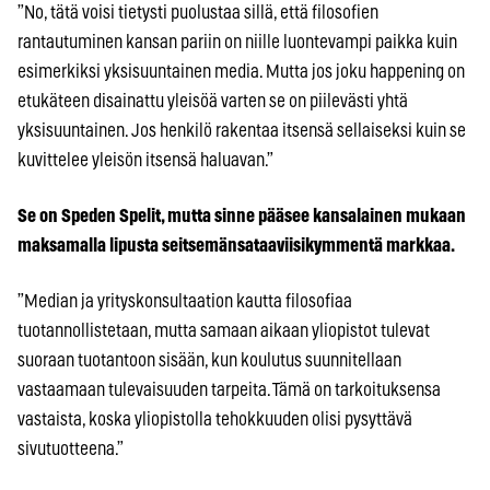
”No, tätä voisi tietysti puolustaa sillä, että filosofien
rantautuminen kansan pariin on niille luontevampi paikka kuin
esimerkiksi yksisuuntainen media. Mutta jos joku happening on
etukäteen disainattu yleisöä varten se on piilevästi yhtä
yksisuuntainen. Jos henkilö rakentaa itsensä sellaiseksi kuin se
kuvittelee yleisön itsensä haluavan.”
Se on Speden Spelit, mutta sinne pääsee kansalainen mukaan
maksamalla lipusta seitsemänsataaviisikymmentä markkaa.
”Median ja yrityskonsultaation kautta filosofiaa
tuotannollistetaan, mutta samaan aikaan yliopistot tulevat
suoraan tuotantoon sisään, kun koulutus suunnitellaan
vastaamaan tulevaisuuden tarpeita. Tämä on tarkoituksensa
vastaista, koska yliopistolla tehokkuuden olisi pysyttävä
sivutuotteena.”