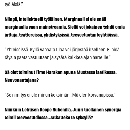
työläisiä.”
Niinpä, intellektuelli työläinen. Marginaali ei ole enää
marginaalia vaan mainstreamia. Siellä voi jokainen tehdä omia
juttuja, teattereissa, yhdistyksissä, teeveetuotantoyhtiöissä.
”Yhteisöissä. Kyllä vapaata tilaa voi järjestää itselleen. Ei pidä
täysin paeta vastuutaan ja sysätä kaikkea ajan harteille.”
Sä olet toiminut Timo Harakan apuna Mustassa laatikossa.
Neuvonantajana?
”Se nimitys ei ole minun keksimäni. Mä olen korvanapissa.”
Niinkuin Lehtisen Roope Rubenilla. Juuri tuollainen synergia
toimii teeveestudiossa. Jatkatteko te syksyllä?