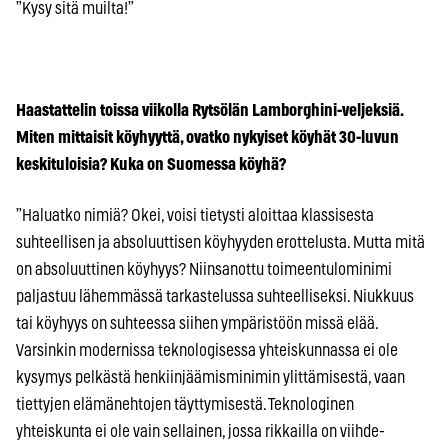
”Kysy sitä muilta!”
Haastattelin toissa viikolla Rytsölän Lamborghini-veljeksiä.
Miten mittaisit köyhyyttä, ovatko nykyiset köyhät 30-luvun
keskituloisia? Kuka on Suomessa köyhä?
”Haluatko nimiä? Okei, voisi tietysti aloittaa klassisesta
suhteellisen ja absoluuttisen köyhyyden erottelusta. Mutta mitä
on absoluuttinen köyhyys? Niinsanottu toimeentulominimi
paljastuu lähemmässä tarkastelussa suhteelliseksi. Niukkuus
tai köyhyys on suhteessa siihen ympäristöön missä elää.
Varsinkin modernissa teknologisessa yhteiskunnassa ei ole
kysymys pelkästä henkiinjäämisminimin ylittämisestä, vaan
tiettyjen elämänehtojen täyttymisestä. Teknologinen
yhteiskunta ei ole vain sellainen, jossa rikkailla on viihde-