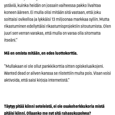
ystäviä, kuinka heidän on jossain vaiheessa pakko livahtaa
koneen ääreen. Ei mulla olisi mitään sitä vastaan, että joku
soittaisi ovikelloa ja lykkäisi 13 miljoonaa markkaa syliin. Mutta
rikastuminen edellyttäisi rikastumisprojektiin sitoutumista. Olen
juuri sen verran varakas, että mulla on varaa olla sitomatta
itseäni.”
Mä en omista mitään, en edes luottokorttia.
”Mullakaan ei ole ollut pankkikorttia sitten opiskeluaikojeni.
Wanted dead or aliven kanssa se riistettiin multa pois. Visan voisi
aktivoida, että saisi kirjoja internetistä.”
Täytyy pitää kiinni seteleistä, ei ole osakeherkkukoria mistä
pitäisi kiinni. Ollaanko me nyt sitä rahasukupolvea?