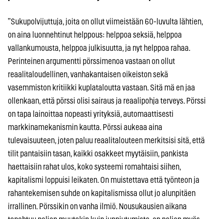
”Sukupolvijuttuja, joita on ollut viimeistään 60-luvulta lähtien,
on aina luonnehtinut helppous: helppoa seksiä, helppoa
vallankumousta, helppoa julkisuutta, ja nyt helppoa rahaa.
Perinteinen argumentti pörssimenoa vastaan on ollut
reaalitaloudellinen, vanhakantaisen oikeiston sekä
vasemmiston kritiikki kuplataloutta vastaan. Sitä mä en jaa
ollenkaan, että pörssi olisi sairaus ja reaalipohja terveys. Pörssi
on tapa lainoittaa nopeasti yrityksiä, automaattisesti
markkinamekanismin kautta. Pörssi aukeaa aina
tulevaisuuteen, joten paluu reaalitalouteen merkitsisi sitä, että
tilit pantaisiin tasan, kaikki osakkeet myytäisiin, pankista
haettaisiin rahat ulos, koko systeemi romahtaisi siihen,
kapitalismi loppuisi leikaten. On muistettava että työnteon ja
rahantekemisen suhde on kapitalismissa ollut jo alunpitäen
irrallinen. Pörssikin on vanha ilmiö. Nousukausien aikana