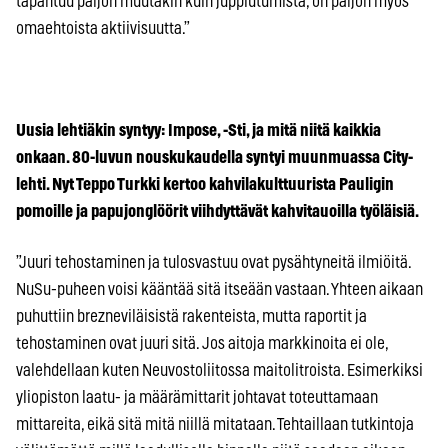
tapahtuu paljon muutakin kuin juppiutumista, on paljon myös
omaehtoista aktiivisuutta.”
Uusia lehtiäkin syntyy: Impose, -Sti, ja mitä niitä kaikkia
onkaan. 80-luvun nouskukaudella syntyi muunmuassa City-
lehti. Nyt Teppo Turkki kertoo kahvilakulttuurista Pauligin
pomoille ja papujonglöörit viihdyttävät kahvitauoilla työläisiä.
”Juuri tehostaminen ja tulosvastuu ovat pysähtyneitä ilmiöitä.
NuSu-puheen voisi kääntää sitä itseään vastaan. Yhteen aikaan
puhuttiin brezneviläisistä rakenteista, mutta raportit ja
tehostaminen ovat juuri sitä. Jos aitoja markkinoita ei ole,
valehdellaan kuten Neuvostoliitossa maitolitroista. Esimerkiksi
yliopiston laatu- ja määrämittarit johtavat toteuttamaan
mittareita, eikä sitä mitä niillä mitataan. Tehtaillaan tutkintoja