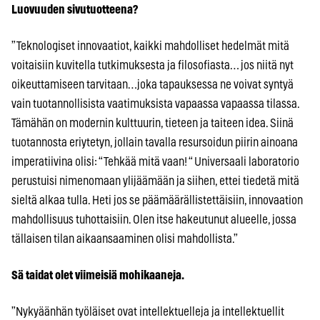
Luovuuden sivutuotteena?
”Teknologiset innovaatiot, kaikki mahdolliset hedelmät mitä
voitaisiin kuvitella tutkimuksesta ja filosofiasta… jos niitä nyt
oikeuttamiseen tarvitaan…joka tapauksessa ne voivat syntyä
vain tuotannollisista vaatimuksista vapaassa vapaassa tilassa.
Tämähän on modernin kulttuurin, tieteen ja taiteen idea. Siinä
tuotannosta eriytetyn, jollain tavalla resursoidun piirin ainoana
imperatiivina olisi: “Tehkää mitä vaan! “ Universaali laboratorio
perustuisi nimenomaan ylijäämään ja siihen, ettei tiedetä mitä
sieltä alkaa tulla. Heti jos se päämäärällistettäisiin, innovaation
mahdollisuus tuhottaisiin. Olen itse hakeutunut alueelle, jossa
tällaisen tilan aikaansaaminen olisi mahdollista.”
Sä taidat olet viimeisiä mohikaaneja.
”Nykyäänhän työläiset ovat intellektuelleja ja intellektuellit