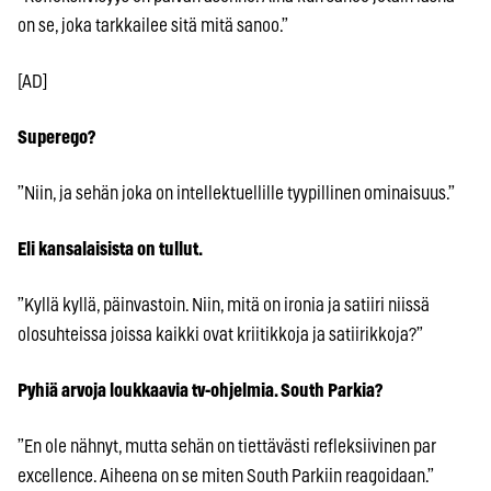
on se, joka tarkkailee sitä mitä sanoo.”
[AD]
Superego?
”Niin, ja sehän joka on intellektuellille tyypillinen ominaisuus.”
Eli kansalaisista on tullut.
”Kyllä kyllä, päinvastoin. Niin, mitä on ironia ja satiiri niissä
olosuhteissa joissa kaikki ovat kriitikkoja ja satiirikkoja?”
Pyhiä arvoja loukkaavia tv-ohjelmia. South Parkia?
”En ole nähnyt, mutta sehän on tiettävästi refleksiivinen par
excellence. Aiheena on se miten South Parkiin reagoidaan.”