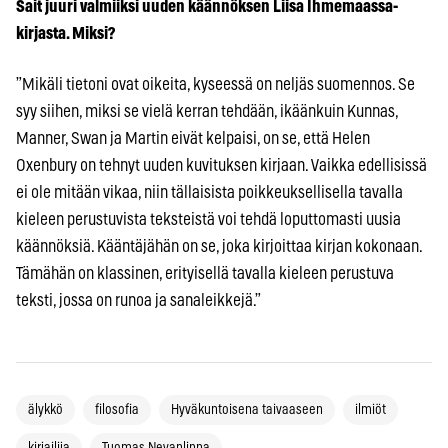
Sait juuri valmiiksi uuden käännöksen Liisa Ihmemaassa-
kirjasta. Miksi?
”Mikäli tietoni ovat oikeita, kyseessä on neljäs suomennos. Se
syy siihen, miksi se vielä kerran tehdään, ikäänkuin Kunnas,
Manner, Swan ja Martin eivät kelpaisi, on se, että Helen
Oxenbury on tehnyt uuden kuvituksen kirjaan. Vaikka edellisissä
ei ole mitään vikaa, niin tällaisista poikkeuksellisella tavalla
kieleen perustuvista teksteistä voi tehdä loputtomasti uusia
käännöksiä. Kääntäjähän on se, joka kirjoittaa kirjan kokonaan.
Tämähän on klassinen, erityisellä tavalla kieleen perustuva
teksti, jossa on runoa ja sanaleikkejä.”
älykkö
filosofia
Hyväkuntoisena taivaaseen
ilmiöt
kirjailija
Tuomas Nevanlinna