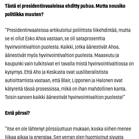
Tästä ei presidentinvaaleissa ehditty puhua. Mutta nousiko
politiikka muuten?
”Presidentinvaaleissa artikuloitui poliittista liikehdintää, mutta
se ei ollut Esko Ahoa vastaan, se oli sataprosenttia
hyvinvointivaltion puolesta. Kaikki, jotka äänestivät Ahoa,
äänestivät myös hyvinvointivaltion puolesta. Maaseutu ja
kaupunki vain tulkitsivat eri tavalla mistä hyvinvointivaltiossa on
kysymys. Että Aho ja Keskusta ovat uusliberalistista
autioittamista vastaan, että Blair, Lipponen ja Halonen ovat
kätyreitä tässä prosessissa, mikä on ihan mahdollinen kanta.
Toisin sanoen kaikki äänestivät hyvinvointivaltion puolesta!”
Entä pörssi?
”Itse en ole lähtenyt pörssijuttuun mukaan, koska siihen menee
liikaa aikaa ja energiaa. Sen verran olen huomioinut sivusta