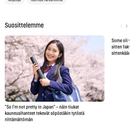
‹
›
Suosittelemme
Some oli vä
sitten faktat
sittenkään o
”So I’m not pretty in Japan” – näin tiukat
kauneusihanteet tekevät söpöstäkin tytöstä
riittämättömän