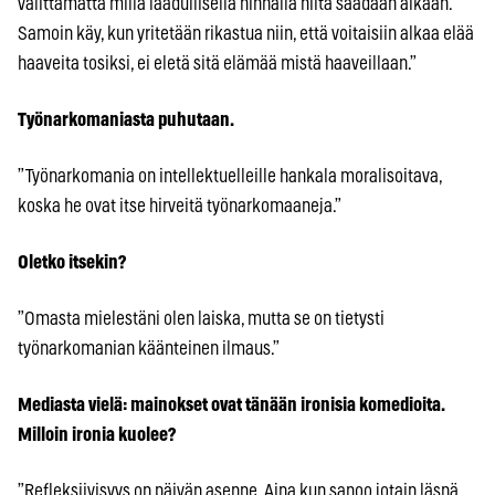
välittämättä millä laadullisella hinnalla niitä saadaan aikaan.
Samoin käy, kun yritetään rikastua niin, että voitaisiin alkaa elää
haaveita tosiksi, ei eletä sitä elämää mistä haaveillaan.”
Työnarkomaniasta puhutaan.
”Työnarkomania on intellektuelleille hankala moralisoitava,
koska he ovat itse hirveitä työnarkomaaneja.”
Oletko itsekin?
”Omasta mielestäni olen laiska, mutta se on tietysti
työnarkomanian käänteinen ilmaus.”
Mediasta vielä: mainokset ovat tänään ironisia komedioita.
Milloin ironia kuolee?
”Refleksiivisyys on päivän asenne. Aina kun sanoo jotain läsnä