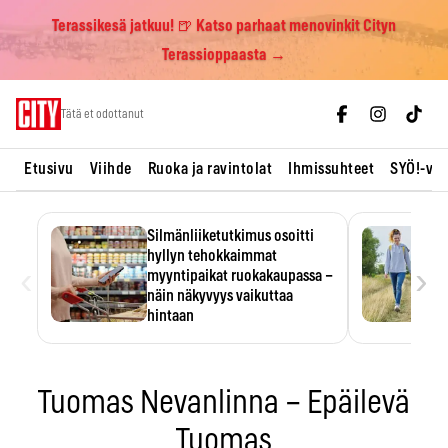
Terassikesä jatkuu! 🍺 Katso parhaat menovinkit Cityn
Terassioppaasta →
Skip
Tätä et odottanut
to
content
Etusivu
Viihde
Ruoka ja ravintolat
Ihmissuhteet
SYÖ!-vii
Silmänliiketutkimus osoitti
hyllyn tehokkaimmat
‹
›
myyntipaikat ruokakaupassa –
näin näkyvyys vaikuttaa
hintaan
Tuotteen paikka hyllyssä
ratkaisee, huomataanko se.
Kauppiaat hyödyntävät…
Tuomas Nevanlinna – Epäilevä
Tuomas