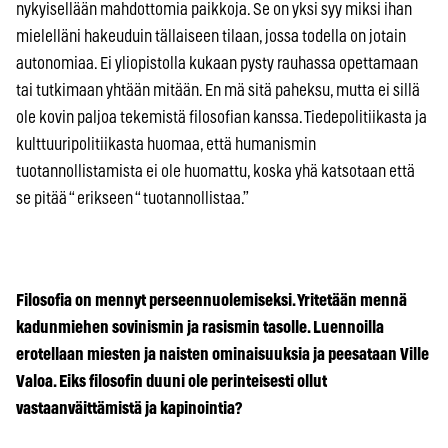
nykyisellään mahdottomia paikkoja. Se on yksi syy miksi ihan
mielelläni hakeuduin tällaiseen tilaan, jossa todella on jotain
autonomiaa. Ei yliopistolla kukaan pysty rauhassa opettamaan
tai tutkimaan yhtään mitään. En mä sitä paheksu, mutta ei sillä
ole kovin paljoa tekemistä filosofian kanssa. Tiedepolitiikasta ja
kulttuuripolitiikasta huomaa, että humanismin
tuotannollistamista ei ole huomattu, koska yhä katsotaan että
se pitää “ erikseen “ tuotannollistaa.”
Filosofia on mennyt perseennuolemiseksi. Yritetään mennä
kadunmiehen sovinismin ja rasismin tasolle. Luennoilla
erotellaan miesten ja naisten ominaisuuksia ja peesataan Ville
Valoa. Eiks filosofin duuni ole perinteisesti ollut
vastaanväittämistä ja kapinointia?