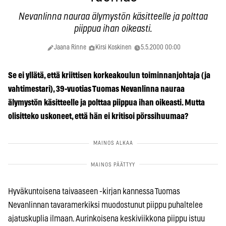
Nevanlinna nauraa älymystön käsitteelle ja polttaa
piippua ihan oikeasti.
Jaana Rinne
Kirsi Koskinen
5.5.2000 00:00
Se ei yllätä, että kriittisen korkeakoulun toiminnanjohtaja (ja
vahtimestari), 39-vuotias Tuomas Nevanlinna nauraa
älymystön käsitteelle ja polttaa piippua ihan oikeasti. Mutta
olisitteko uskoneet, että hän ei kritisoi pörssihuumaa?
Hyväkuntoisena taivaaseen -kirjan kannessa Tuomas
Nevanlinnan tavaramerkiksi muodostunut piippu puhaltelee
ajatuskuplia ilmaan. Aurinkoisena keskiviikkona piippu istuu