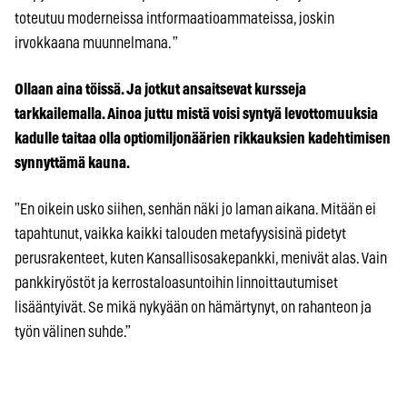
toteutuu moderneissa intformaatioammateissa, joskin
irvokkaana muunnelmana. ”
Ollaan aina töissä. Ja jotkut ansaitsevat kursseja
tarkkailemalla. Ainoa juttu mistä voisi syntyä levottomuuksia
kadulle taitaa olla optiomiljonäärien rikkauksien kadehtimisen
synnyttämä kauna.
”En oikein usko siihen, senhän näki jo laman aikana. Mitään ei
tapahtunut, vaikka kaikki talouden metafyysisinä pidetyt
perusrakenteet, kuten Kansallisosakepankki, menivät alas. Vain
pankkiryöstöt ja kerrostaloasuntoihin linnoittautumiset
lisääntyivät. Se mikä nykyään on hämärtynyt, on rahanteon ja
työn välinen suhde.”