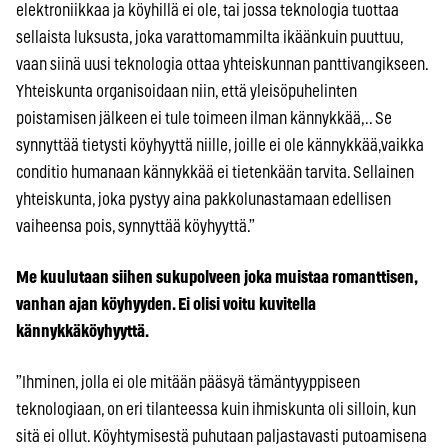
elektroniikkaa ja köyhillä ei ole, tai jossa teknologia tuottaa
sellaista luksusta, joka varattomammilta ikäänkuin puuttuu,
vaan siinä uusi teknologia ottaa yhteiskunnan panttivangikseen.
Yhteiskunta organisoidaan niin, että yleisöpuhelinten
poistamisen jälkeen ei tule toimeen ilman kännykkää,.. Se
synnyttää tietysti köyhyyttä niille, joille ei ole kännykkää,vaikka
conditio humanaan kännykkää ei tietenkään tarvita. Sellainen
yhteiskunta, joka pystyy aina pakkolunastamaan edellisen
vaiheensa pois, synnyttää köyhyyttä.”
Me kuulutaan siihen sukupolveen joka muistaa romanttisen,
vanhan ajan köyhyyden. Ei olisi voitu kuvitella
kännykkäköyhyyttä.
”Ihminen, jolla ei ole mitään pääsyä tämäntyyppiseen
teknologiaan, on eri tilanteessa kuin ihmiskunta oli silloin, kun
sitä ei ollut. Köyhtymisestä puhutaan paljastavasti putoamisena