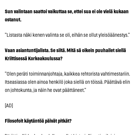
Sun valintaan saattoi vaikuttaa se, ettei sua ei ole vielä kukaan
ostanut.
”Listasta näki kenen valinta se oli, eihän se ollut yleisöäänestys.”
Vaan asiantuntijalista. Se siitä. Mitä sä oikein puuhailet siellä
Kriittisessä Korkeakoulussa?
”Olen peräti toiminnanjohtaja, kaikkea rehtorista vahtimestariin.
Itseasiassa olen ainoa henkilö joka siellä on töissä. Päättävä elin
on johtokunta, ja näin he ovat päättäneet.”
[AD]
Filosofoit käytäntöä päivät pitkät?