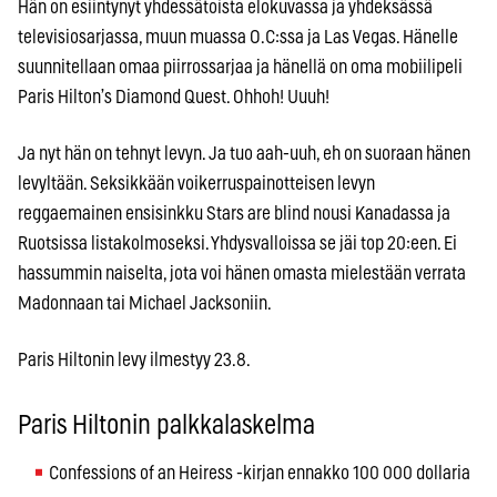
Hän on esiintynyt yhdessätoista elokuvassa ja yhdeksässä
televisiosarjassa, muun muassa O.C:ssa ja Las Vegas. Hänelle
suunnitellaan omaa piirrossarjaa ja hänellä on oma mobiilipeli
Paris Hilton’s Diamond Quest. Ohhoh! Uuuh!
Ja nyt hän on tehnyt levyn. Ja tuo aah-uuh, eh on suoraan hänen
levyltään. Seksikkään voikerruspainotteisen levyn
reggaemainen ensisinkku Stars are blind nousi Kanadassa ja
Ruotsissa listakolmoseksi. Yhdysvalloissa se jäi top 20:een. Ei
hassummin naiselta, jota voi hänen omasta mielestään verrata
Madonnaan tai Michael Jacksoniin.
Paris Hiltonin levy ilmestyy 23.8.
Paris Hiltonin palkkalaskelma
Confessions of an Heiress -kirjan ennakko 100 000 dollaria