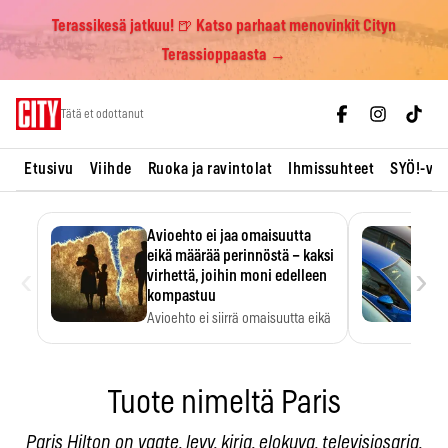
Terassikesä jatkuu! 🍺 Katso parhaat menovinkit Cityn
Terassioppaasta →
Skip
Tätä et odottanut
to
content
Etusivu
Viihde
Ruoka ja ravintolat
Ihmissuhteet
SYÖ!-vii
Avioehto ei jaa omaisuutta
eikä määrää perinnöstä – kaksi
‹
›
virhettä, joihin moni edelleen
kompastuu
Avioehto ei siirrä omaisuutta eikä
ratkaise perintöasioita.
Tuote nimeltä Paris
Paris Hilton on vaate, levy, kirja, elokuva, televisiosarja,