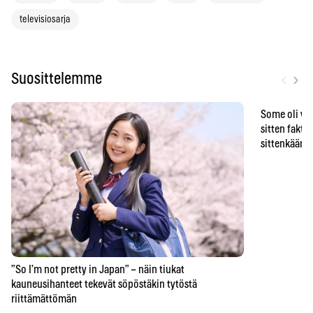
televisiosarja
‹
›
Suosittelemme
Some oli vä
sitten faktat
sittenkään o
”So I’m not pretty in Japan” – näin tiukat
kauneusihanteet tekevät söpöstäkin tytöstä
riittämättömän