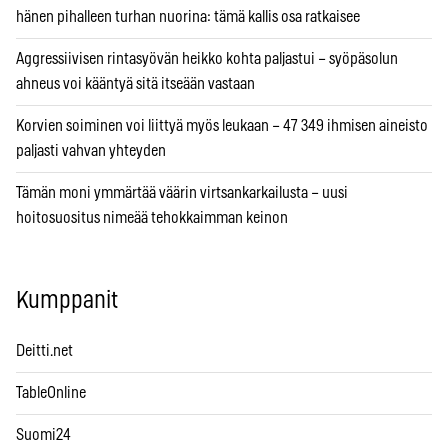
hänen pihalleen turhan nuorina: tämä kallis osa ratkaisee
Aggressiivisen rintasyövän heikko kohta paljastui – syöpäsolun
ahneus voi kääntyä sitä itseään vastaan
Korvien soiminen voi liittyä myös leukaan – 47 349 ihmisen aineisto
paljasti vahvan yhteyden
Tämän moni ymmärtää väärin virtsankarkailusta – uusi
hoitosuositus nimeää tehokkaimman keinon
Kumppanit
Deitti.net
TableOnline
Suomi24