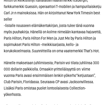
Hilton on keikistellyt italialaisen vaatemerkki Icebergin,
farkkumerkki Guessin, operaattori T-mobilen ja hampurilaisketju
Carl Jr:n mainoksissa. Hän on kirjoittanut New York Timesin best
seller
-listalle nousseen elämäkertakirjan, josta tulee tänä vuonna
myös puuhakirja. Hänellä on kolme nimeään kantavaa hajuvettä,
Paris Hilton, Paris Hilton For Men ja Just Me by Paris Hilton ja
sopimukset Paris Hilton -meikkisarjasta, kello- ja
korukokoelmasta. Suunnitteilla on oma vaatemerkki That’s Hot.
Hänelle maksetaan juhlimisesta; Parisin voi tilata juhliinsa 300
000 dollarin palkkiolla. Omaakin yritteliäisyyttä on: viime
vuonna Paris avasi ensimmäisen lenkin yökerho“ketjustaan”,
Club Parisin, Floridassa. Seuraava CP avasi Jacksonvillessa.
Lisäksi Paris omistaa puolet lontoolaisesta Collection-
yökerhosta.