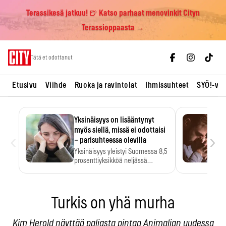
Terassikesä jatkuu! 🍺 Katso parhaat menovinkit Cityn
Terassioppaasta →
Skip
Tätä et odottanut
to
content
Etusivu
Viihde
Ruoka ja ravintolat
Ihmissuhteet
SYÖ!-vii
Yksinäisyys on lisääntynyt
myös siellä, missä ei odottaisi
‹
›
– parisuhteessa olevilla
Yksinäisyys yleistyi Suomessa 8,5
prosenttiyksikköä neljässä
vuodessa. Se…
Turkis on yhä murha
Kim Herold näyttää paljasta pintaa Animalian uudessa