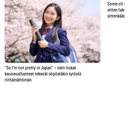
Some oli vä
sitten faktat
sittenkään o
”So I’m not pretty in Japan” – näin tiukat
kauneusihanteet tekevät söpöstäkin tytöstä
riittämättömän