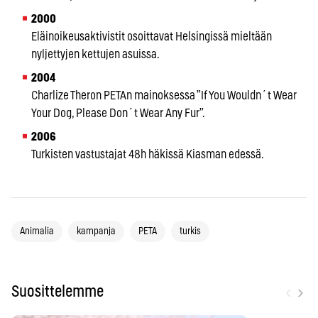
2000
Eläinoikeusaktivistit osoittavat Helsingissä mieltään
nyljettyjen kettujen asuissa.
2004
Charlize Theron PETAn mainoksessa ”If You Wouldn´t Wear
Your Dog, Please Don´t Wear Any Fur”.
2006
Turkisten vastustajat 48h häkissä Kiasman edessä.
Animalia
kampanja
PETA
turkis
‹
›
Suosittelemme