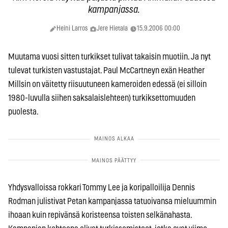
kampanjassa.
Heini Larros
Jere Hietala
15.9.2006 00:00
Muutama vuosi sitten turkikset tulivat takaisin muotiin. Ja nyt
tulevat turkisten vastustajat. Paul McCartneyn exän Heather
Millsin on väitetty riisuutuneen kameroiden edessä (ei silloin
1980-luvulla siihen saksalaislehteen) turkiksettomuuden
puolesta.
Yhdysvalloissa rokkari Tommy Lee ja koripalloilija Dennis
Rodman julistivat Petan kampanjassa tatuoivansa mieluummin
ihoaan kuin repivänsä koristeensa toisten selkänahasta.