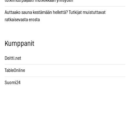
tutkimus paljasti mutkikkaan yhteyden
Auttaako sauna kestämään hellettä? Tutkijat muistuttavat
ratkaisevasta erosta
Kumppanit
Deitti.net
TableOnline
Suomi24