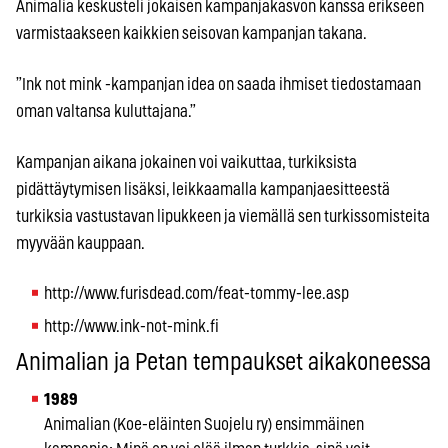
Animalia keskusteli jokaisen kampanjakasvon kanssa erikseen
varmistaakseen kaikkien seisovan kampanjan takana.
”Ink not mink -kampanjan idea on saada ihmiset tiedostamaan
oman valtansa kuluttajana.”
Kampanjan aikana jokainen voi vaikuttaa, turkiksista
pidättäytymisen lisäksi, leikkaamalla kampanjaesitteestä
turkiksia vastustavan lipukkeen ja viemällä sen turkissomisteita
myyvään kauppaan.
http://www.furisdead.com/feat-tommy-lee.asp
http://www.ink-not-mink.fi
Animalian ja Petan tempaukset aikakoneessa
1989
Animalian (Koe-eläinten Suojelu ry) ensimmäinen