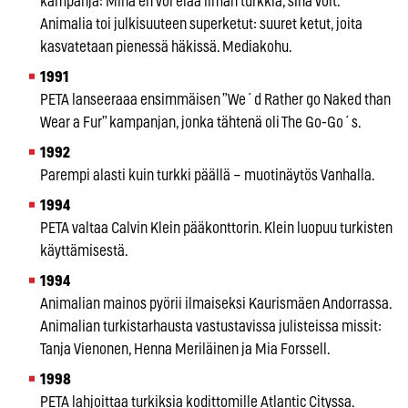
kampanja: Minä en voi elää ilman turkkia, sinä voit.
Animalia toi julkisuuteen superketut: suuret ketut, joita
kasvatetaan pienessä häkissä. Mediakohu.
1991
PETA lanseeraaa ensimmäisen ”We´d Rather go Naked than
Wear a Fur” kampanjan, jonka tähtenä oli The Go-Go´s.
1992
Parempi alasti kuin turkki päällä – muotinäytös Vanhalla.
1994
PETA valtaa Calvin Klein pääkonttorin. Klein luopuu turkisten
käyttämisestä.
1994
Animalian mainos pyörii ilmaiseksi Kaurismäen Andorrassa.
Animalian turkistarhausta vastustavissa julisteissa missit:
Tanja Vienonen, Henna Meriläinen ja Mia Forssell.
1998
PETA lahjoittaa turkiksia kodittomille Atlantic Cityssa.