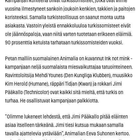
Kampanjan kohteena olivat turkissomisteet, jotka ovat viime
vuosina ilmestyneet sankoin joukoin kenkien, takkien ja paitojen
koristeeksi. Samalla turkisteollisuus on saanut monta uutta
asiakasta. Vastoin yleistä ennakkoluuloa turkissomisteet eivät
ole jäännöspaloja, vaan niitä varten tuotetaan erikseen eläimiä.
90 prosenttia ketuista tarhataan turkissomisteiden vuoksi.
Petan malliin suomalainen Animalia on kuvannut Ink not mink -
kampanjaan neljä suomalaista miesvaikuttajaa tatuointeineen.
Ravintoloitsija Mehdi Younes (Den Kungliga Klubben), muusikko
Kim Herold (Humane), räppäri Tidjan (Kwan) ja rokkari Jimi
Pääkallo (Technicolor) ovat kaikki sitä mieltä, että turkis on
turhaa. He osallistuvat kampanjaan palkkiotta.
”Olimme lukeneet lehdestä, että Jimi Pääkallo pitää eläinten
asiaa itselleen tärkeänä. Jimi tiesi kutsua mukaan samalla
tavalla ajattelevia ystäviään”, Animalian Eeva Suhonen kertoo.