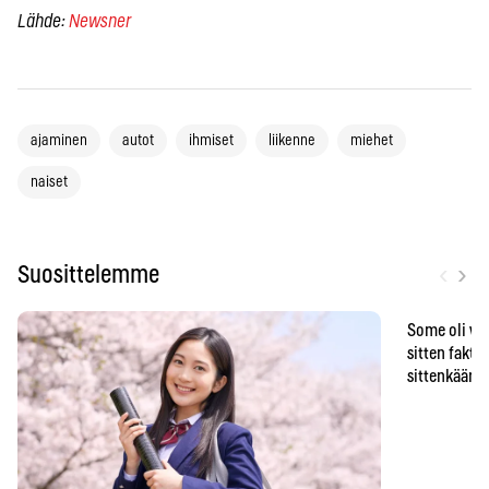
Lähde:
Newsner
ajaminen
autot
ihmiset
liikenne
miehet
naiset
‹
›
Suosittelemme
Some oli vä
sitten faktat
sittenkään o