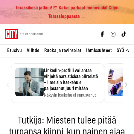
Terassikesä jatkuu! 🍺 Katso parhaat menovinkit Cityn
Terassioppaasta →
Skip
Tätä et odottanut
to
content
Etusivu
Viihde
Ruoka ja ravintolat
Ihmissuhteet
SYÖ!-vii
LinkedIn-profiili voi antaa
vihjeitä narsistisista piirteistä
‹
›
– ilmeisin itsekehu ei
paljastanut juuri mitään
Näkyvin itsekehu ei ennustanut
narsistisia piirteitä.
Tutkija: Miesten tulee pitää
turpansa kiinni, kun nainen ajaa