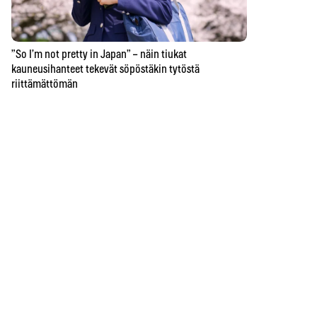
”So I’m not pretty in Japan” – näin tiukat
kauneusihanteet tekevät söpöstäkin tytöstä
riittämättömän