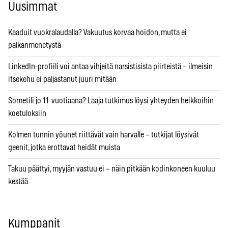
Uusimmat
Kaaduit vuokralaudalla? Vakuutus korvaa hoidon, mutta ei
palkanmenetystä
LinkedIn-profiili voi antaa vihjeitä narsistisista piirteistä – ilmeisin
itsekehu ei paljastanut juuri mitään
Sometili jo 11-vuotiaana? Laaja tutkimus löysi yhteyden heikkoihin
koetuloksiin
Kolmen tunnin yöunet riittävät vain harvalle – tutkijat löysivät
geenit, jotka erottavat heidät muista
Takuu päättyi, myyjän vastuu ei – näin pitkään kodinkoneen kuuluu
kestää
Kumppanit