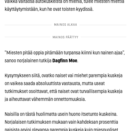
Vaikka valtaosa autokuskeista on miehiä, tulee miesten miettiä
käyttäytymistään, kun he ovat toisten kyydissä.
”Miesten pitää oppia pitämään turpansa kiinni kun nainen ajaa”,
sanoo norjalainen tutkija
Dagfinn Moe
.
Kysymykseen siitä, ovatko naiset vai miehet parempia kuskeja
on vaikea saada absoluuttista vastausta, mutta useat
tutkimukset osoittavat, että naiset ovat turvallisempia kuskeja
ja aiheuttavat vähemmän onnettomuuksia.
Naisilla on tästä huolimatta usein huono itsetunto kuskeina.
Norjalaisen tutkimuksen mukaan vain kahdeksan prosenttia
naisista arvioi olevansa parempia kuskeja kuin miespuoliset