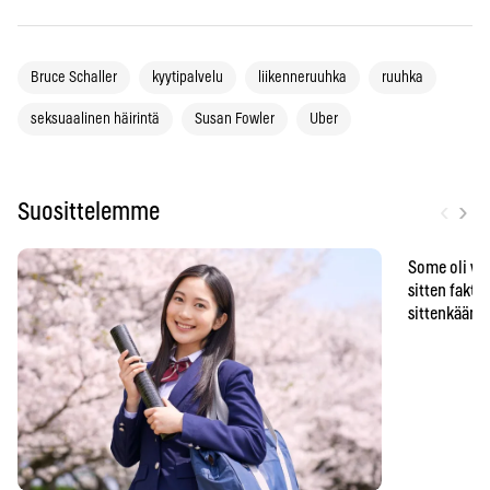
Bruce Schaller
kyytipalvelu
liikenneruuhka
ruuhka
seksuaalinen häirintä
Susan Fowler
Uber
‹
›
Suosittelemme
Some oli vä
sitten faktat
sittenkään o