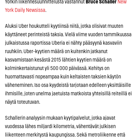
Yorkin liikennesuunnittelusta vastannut
Bruce Schaller
New
York Daily Newsissa
.
Aluksi Uber houkutteli kyytiinsä niitä, jotka olisivat muuten
käyttäneet perinteistä taksia. Vielä viime vuoden tammikuussa
julkaistussa raportissa Uberia ei nähty pääsyynä kasvaviin
ruuhkiin. Uber-kyytien määrä on kuitenkin jatkanut
kasvamistaan kesästä 2015 lähtien kyytien määrä on
kolminkertaistunut yli 500 000 päivässä. Kehitys on
huomattavasti nopeampaa kuin keltaisten taksien käytön
väheneminen. Iso osa kyydeistä tarjotaan edelleen yksittäisille
ihmisille, joten unelma jaetuista matkoista yhteisillä reiteillä ei
näytä toteutuvan.
Schallerin analyysin mukaan kyytipalvelut, jotka ajavat
vuodessa lähes miljardi kilometria, vähentävät julkisen
liikenteen merkitystä kaupungissa. Sekä metroliikenne että