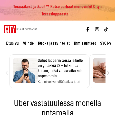
Terassikesä jatkuu! 🍺 Katso parhaat menovinkit Cityn
Terassioppaasta →
Skip
Tätä et odottanut
to
content
Etusivu
Viihde
Ruoka ja ravintolat
Ihmissuhteet
SYÖ!-vii
Suljet läppärin töissä ja kello
on yhtäkkiä 22 – tutkimus
‹
›
kertoo, miksi vapaa-aika kuluu
nopeammin
Rutiini voi venyttää aikaa juuri
silloin, kun sitä…
Uber vastatuulessa monella
rintamalla