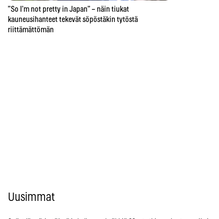
”So I’m not pretty in Japan” – näin tiukat
kauneusihanteet tekevät söpöstäkin tytöstä
riittämättömän
Uusimmat