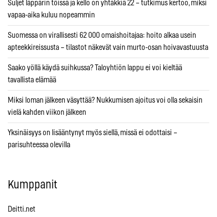
Suljet läppärin töissä ja kello on yhtäkkiä 22 – tutkimus kertoo, miksi
vapaa-aika kuluu nopeammin
Suomessa on virallisesti 62 000 omaishoitajaa: hoito alkaa usein
apteekkireissusta – tilastot näkevät vain murto-osan hoivavastuusta
Saako yöllä käydä suihkussa? Taloyhtiön lappu ei voi kieltää
tavallista elämää
Miksi loman jälkeen väsyttää? Nukkumisen ajoitus voi olla sekaisin
vielä kahden viikon jälkeen
Yksinäisyys on lisääntynyt myös siellä, missä ei odottaisi –
parisuhteessa olevilla
Kumppanit
Deitti.net