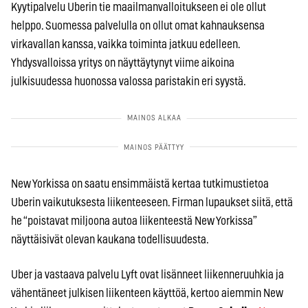
Kyytipalvelu Uberin tie maailmanvalloitukseen ei ole ollut
helppo. Suomessa palvelulla on ollut omat kahnauksensa
virkavallan kanssa, vaikka toiminta jatkuu edelleen.
Yhdysvalloissa yritys on näyttäytynyt viime aikoina
julkisuudessa huonossa valossa paristakin eri syystä.
New Yorkissa on saatu ensimmäistä kertaa tutkimustietoa
Uberin vaikutuksesta liikenteeseen. Firman lupaukset siitä, että
he “poistavat miljoona autoa liikenteestä New Yorkissa”
näyttäisivät olevan kaukana todellisuudesta.
Uber ja vastaava palvelu Lyft ovat lisänneet liikenneruuhkia ja
vähentäneet julkisen liikenteen käyttöä, kertoo aiemmin New