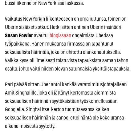
bussiliikenne on New Yorkissa laskussa.
Vaikutus New Yorkin liikenteeseen on oma juttunsa, toinen on
Uberin sisäiset sotkut. Hetki sitten entinen Uberin insinööri
Susan Fowler
avautui
blogissaan
ongelmista Uberissa
työpaikkana. Hänen mukaansa firmassa on tapahtunut
seksuaalista häirintää, joka on ohitettu olankohautuksella.
Vaikka kyse oli ilmeisesti toistuvista tapauksista saman tahon
osalta, johto väitti niiden olevan satunnaisia yksittäistapauksia.
Pari päivää sitten Uber antoi kenkää varatoimitusjohtajalleen
Amit Singhalille, joka oli jättänyt kertomasta aiemmista
seksuaalisen häirinnän syytöksistään työskennellessään
Googlella. Singhal itse kertoo tuomitsevansa kaiken
seksuaalisen häirinnän ja sanoo, ettei häntä ole koko uransa
aikana moisesta syytetty.